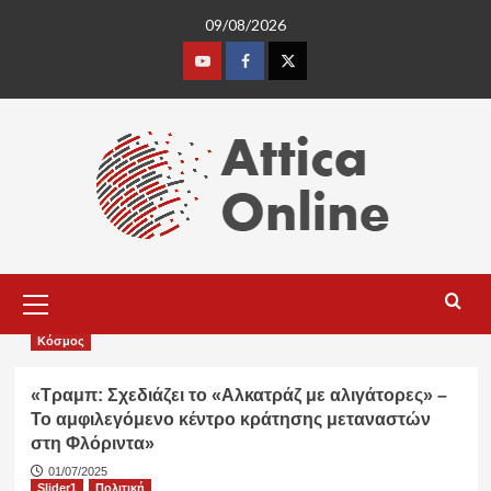
Skip
09/08/2026
to
content
Youtube
Facebook
Twitter
Primary
Menu
Κόσμος
«Τραμπ: Σχεδιάζει το «Αλκατράζ με αλιγάτορες» –
Το αμφιλεγόμενο κέντρο κράτησης μεταναστών
στη Φλόριντα»
01/07/2025
Slider1
Πολιτική