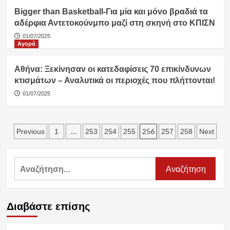
Bigger than Basketball-Για μία και μόνο βραδιά τα
αδέρφια Αντετοκούνμπο μαζί στη σκηνή στο ΚΠΙΣΝ
01/07/2025
Αγορά
Αθήνα: Ξεκίνησαν οι κατεδαφίσεις 70 επικίνδυνων
κτισμάτων – Αναλυτικά οι περιοχές που πλήττονται!
01/07/2025
Σελιδοποίηση
…
256
Previous
1
253
254
255
257
258
Next
άρθρων
Αναζήτηση
για:
Διαβάστε επίσης