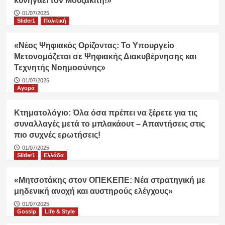
κυνηγάει τον Μουζακίτη!»
01/07/2025
Slider1
Πολιτική
«Νέος Ψηφιακός Ορίζοντας: Το Υπουργείο
Μετονομάζεται σε Ψηφιακής Διακυβέρνησης και
Τεχνητής Νοημοσύνης»
01/07/2025
Αγορά
Κτηματολόγιο: Όλα όσα πρέπει να ξέρετε για τις
συναλλαγές μετά το μπλακάουτ – Απαντήσεις στις
πιο συχνές ερωτήσεις!
01/07/2025
Slider1
Ελλάδα
«Μητσοτάκης στον ΟΠΕΚΕΠΕ: Νέα στρατηγική με
μηδενική ανοχή και αυστηρούς ελέγχους»
01/07/2025
Gossip
Life & Style