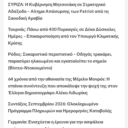
ΣΥΡΙΖΑ: Η Κυβέρνηση Μητσοτάκη σε Στρατηγικό
Αδιέξοδο – Αίτημα Απόσυρσης των Patriot από τη
Σαουδική Αραβία
Τουρνάς: Πάνω από 400 Πυρκαγιές σε Δέκα Δύσκολες
Ημέρες – Επικαιροποίηση από τον Υπουργό Κλιματικής
Κρίσης
Ρόδος: Σοκαριστικό περιστατικό – Οδηγός τρακάρει,
παρασύρει ηλικιωμένο και εγκαταλείπει το σημείο
(Βίντεο-Ντοκουμέντο)
64 χρόνια από την αθανασία της Μέριλιν Μονρόε: Η
σπάνια συνέντευξη που αποκάλυψε την ψυχή της στον
Έλληνα δημοσιογράφο Αλέκο Λιδωρίκη
Συντάξεις Σεπτεμβρίου 2026: Ολοκληρωμένο
Πρόγραμμα Πληρωμών και Ημερομηνίες Καταβολής
Γερμανία: Ενισχύεται η έρευνα για την ασφάλεια