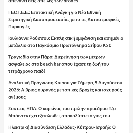
απέναντι στις απειλές των drones
ΓΕΩΤ.Ε.Ε.: Επιτακτική Ανάγκη για Νέα Εθνική
Στρατηγική Δασοπροστασίας μετά τις Καταστροφικές
Πυρκαγιές
Ιουλιάννα Ρούσσου: Εκπληκτική εμφάνιση και ασημένιο
μετάλλιο στο Παγκόσμιο Πρωτάθλημα Στίβου Κ20
Τραγωδία στην Πάρο: Διερεύνηση των μέτρων
ασφαλείας στο beach bar όπου έχασε τη ζωή του
τετράχρονο παιδί
Αναλυτική Πρόγνωση Καιρού για Σήμερα, 9 Αυγούστου
2026: Αίθριος ουρανός με τοπικές βροχές και ισχυρούς
ανέμους
Σοκ στις ΗΠΑ: Ο καρκίνος του πρώην προέδρου Τζο
Μπάιντεν έχει εξαπλωθεί, αποκαλύπτει ο γιος του
Ηλεκτρική Διασύνδεση Ελλάδας-Κύπρου-Ισραήλ: Ο