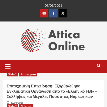
Skip
09/08/2026
to
content
Youtube
Facebook
Twitter
Primary
Menu
Slider1
Αστυνομικό
Επιτυχημένη Επιχείρηση: Εξαρθρώθηκε
Εγκληματική Οργάνωση από το «Ελληνικό FBI» –
Συλλήψεις και Μεγάλες Ποσότητες Ναρκωτικών
30/04/2026
Slider2
Πολιτική