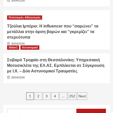
30/04/2026
Πολιτισμός-Αθλητισμός
Τζούλια Ιμπέριο: Η influencer που “σαρώνει” τα
μετάλλια στην άρση βαρών και “γκρεμίζει” τα
στερεότυπα
30/04/2026
Slider1
Αστυνομικό
Σοβαρό Τροχαίο στη Θεσσαλονίκη: Υπηρεσιακή
Μοτοσικλέτα της ΕΛ.ΑΣ. Εμπλέκεται σε Σύγκρουση
με Ι.Χ. – Δύο Αστυνομικοί Τραυματίες
30/04/2026
Σελιδοποίηση
1
…
2
3
4
252
Next
άρθρων
Αναζήτηση