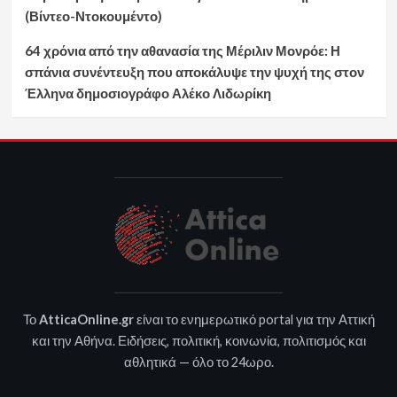
(Βίντεο-Ντοκουμέντο)
64 χρόνια από την αθανασία της Μέριλιν Μονρόε: Η
σπάνια συνέντευξη που αποκάλυψε την ψυχή της στον
Έλληνα δημοσιογράφο Αλέκο Λιδωρίκη
Το
AtticaOnline.gr
είναι το ενημερωτικό portal για την Αττική
και την Αθήνα. Ειδήσεις, πολιτική, κοινωνία, πολιτισμός και
αθλητικά — όλο το 24ωρο.