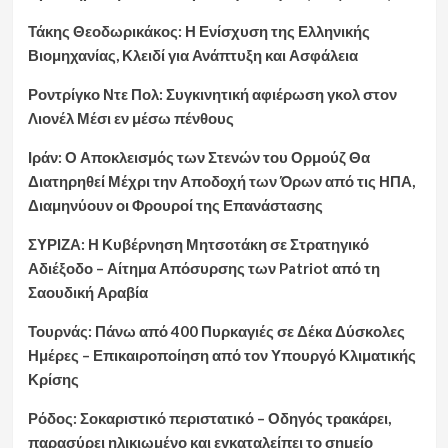
Τάκης Θεοδωρικάκος: Η Ενίσχυση της Ελληνικής
Βιομηχανίας, Κλειδί για Ανάπτυξη και Ασφάλεια
Ροντρίγκο Ντε Πολ: Συγκινητική αφιέρωση γκολ στον
Λιονέλ Μέσι εν μέσω πένθους
Ιράν: Ο Αποκλεισμός των Στενών του Ορμούζ Θα
Διατηρηθεί Μέχρι την Αποδοχή των Όρων από τις ΗΠΑ,
Διαμηνύουν οι Φρουροί της Επανάστασης
ΣΥΡΙΖΑ: Η Κυβέρνηση Μητσοτάκη σε Στρατηγικό
Αδιέξοδο – Αίτημα Απόσυρσης των Patriot από τη
Σαουδική Αραβία
Τουρνάς: Πάνω από 400 Πυρκαγιές σε Δέκα Δύσκολες
Ημέρες – Επικαιροποίηση από τον Υπουργό Κλιματικής
Κρίσης
Ρόδος: Σοκαριστικό περιστατικό – Οδηγός τρακάρει,
παρασύρει ηλικιωμένο και εγκαταλείπει το σημείο