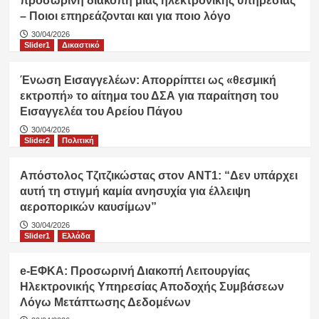
προσωρινή διακοπή μιας ηλεκτρονικής υπηρεσίας
– Ποιοι επηρεάζονται και για ποιο λόγο
30/04/2026
Slider1
Δικαστικό
Ένωση Εισαγγελέων: Απορρίπτει ως «θεσμική
εκτροπή» το αίτημα του ΔΣΑ για παραίτηση του
Εισαγγελέα του Αρείου Πάγου
30/04/2026
Slider2
Πολιτική
Απόστολος Τζιτζικώστας στον ANT1: “Δεν υπάρχει
αυτή τη στιγμή καμία ανησυχία για έλλειψη
αεροπορικών καυσίμων”
30/04/2026
Slider1
Ελλάδα
e-ΕΦΚΑ: Προσωρινή Διακοπή Λειτουργίας
Ηλεκτρονικής Υπηρεσίας Αποδοχής Συμβάσεων
Λόγω Μετάπτωσης Δεδομένων