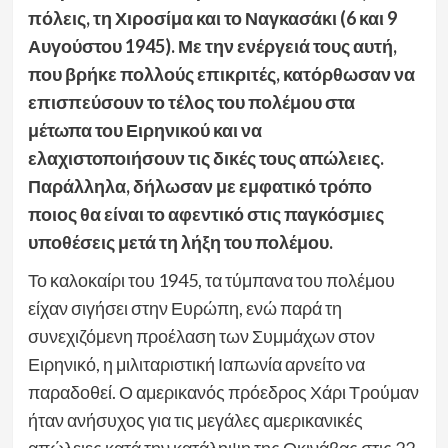
πόλεις, τη Χιροσίμα και το Ναγκασάκι (6 και 9
Αυγούστου 1945). Με την ενέργειά τους αυτή,
που βρήκε πολλούς επικριτές, κατόρθωσαν να
επισπεύσουν το τέλος του πολέμου στα
μέτωπα του Ειρηνικού και να
ελαχιστοποιήσουν τις δικές τους απώλειες.
Παράλληλα, δήλωσαν με εμφατικό τρόπο
ποιος θα είναι το αφεντικό στις παγκόσμιες
υποθέσεις μετά τη λήξη του πολέμου.
Το καλοκαίρι του 1945, τα τύμπανα του πολέμου
είχαν σιγήσει στην Ευρώπη, ενώ παρά τη
συνεχιζόμενη προέλαση των Συμμάχων στον
Ειρηνικό, η μιλιταριστική Ιαπωνία αρνείτο να
παραδοθεί. Ο αμερικανός πρόεδρος Χάρι Τρούμαν
ήταν ανήσυχος για τις μεγάλες αμερικανικές