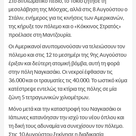
Στο διπλωματικό πεδίο, το Τόκιο ζήτησε τη
μεσολάβηση της Μόσχας, αλλά στις 8 Αυγούστου ο
Στάλιν, ενήμερος για τις κινήσεις των Αμερικανών,
της κήρυξε τον πόλεμο και ο «Κόκκινος Στρατός»
προέλασε στη Μαντζουρία.
Οι Αμερικανοί ανυπομονούσαν να τελειώσουν τον
πόλεμο και στις 12 το μεσημέρι της 9ης Αυγούστου
έριξαν και δεύτερη ατομική βόμβα, αυτή τη φορά
στην πόλη Ναγκασάκι. Οι νεκροί έφθασαν τις
36.000 και οι τραυματίες τις 40.000. Το ωστικό κύμα
κατέστρεψε εντελώς τα κτίρια της πόλης σε μία
ζώνη 5 τετραγωνικών χιλιομέτρων.
Μόνο μετά και την καταστροφή του Ναγκασάκι οι
Ιάπωνες κατανόησαν την ισχύ του νέου όπλου και
τη δική τους αδυναμία να συνεχίσουν τον πόλεμο.
Στις 10 Αυγούστου ξεκίνησε η διαδικασία