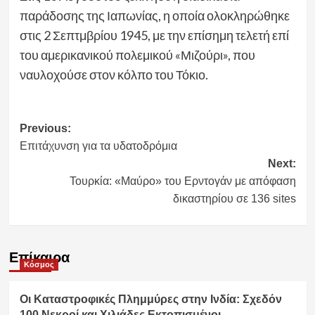
παράδοσης της Ιαπωνίας, η οποία ολοκληρώθηκε
στις 2 Σεπτμβρίου 1945, με την επίσημη τελετή επί
του αμερικανικού πολεμικού «Μιζούρι», που
ναυλοχούσε στον κόλπο του Τόκιο.
Post
Previous:
Επιτάχυνση για τα υδατοδρόμια
navigation
Next:
Τουρκία: «Μαύρο» του Ερντογάν με απόφαση
δικαστηρίου σε 136 sites
Επίκαιρα
Κόσμος
Οι Καταστροφικές Πλημμύρες στην Ινδία: Σχεδόν
100 Νεκροί και Χιλιάδες Εκτοπισμένοι