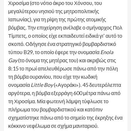
Χιροσίμα (στο νότιο άκρο του Χόνσου, του
μεγαλύτερου νησιού της μητροπολιτικής
Ιαπωνίας), για τη ρίψη της πρώτης ατομικής
βόμβας. Την επιχείρηση ανέλαβε ο σμήναρχος Πολ
Τίμπετς, ο οποίος είχε εκπαιδευτεί ειδικά γι’ αυτό το
σκοπό. Οδήγησε ένα στρατηγικό βομβαρδιστικό
τύπου B29, το οποίο έφερε την ονομασία
Enola
Gay
(το όνομα της μητέρας του) και ακριβώς στις
8:15 το πρωί απελευθέρωσε πάνω από την πόλη
τη βόμβα ουρανίου, που είχε την κωδική
ονομασία
Little Boy
(«Αγοράκι»). 45 δευτερόλεπτα
αργότερα, η βόμβα εξερράγη 600 μέτρα πάνω από
τη Χιροσίμα. Μία φωτεινή λάμψη τύφλωσε το
πλήρωμα του βομβαρδιστικού και κατόπιν
σχηματίστηκε πάνω από το σημείο της έκρηξης ένα
κόκκινο νεφέλωμα σε σχήμα μανιταριού.