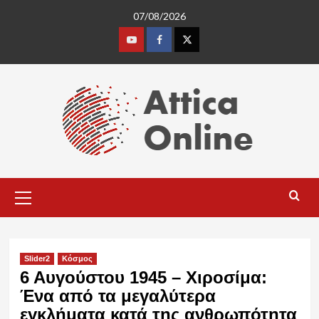
Skip
07/08/2026
to
content
Youtube
Facebook
Twitter
Primary
Menu
Slider2
Κόσμος
6 Αυγούστου 1945 – Χιροσίμα:
Ένα από τα μεγαλύτερα
εγκλήματα κατά της ανθρωπότητα