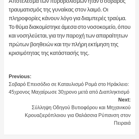
Αποτέλεσμα των πυροβολισμών ήταν ο σοβαρός
τραυματισμός της γυναίκας στον λαιμό. Οι
πληροφορίες κάνουν λόγο για διαμπερές τραύμα.
Το θύμα διακομίστηκε άμεσα στο νοσοκομείο, όπου
και νοσηλεύεται, για την παροχή των απαραίτητων
πρώτων βοηθειών και την πλήρη εκτίμηση της
κρισιμότητας της κατάστασής της.
Post
Previous:
Σοβαρό Επεισόδιο σε Καταυλισμό Ρομά στο Ηράκλειο:
navigation
45χρονος Μαχαίρωσε 30χρονο μετά από Διαπληκτισμό
Next:
Σύλληψη Οδηγού Βυτιοφόρου και Μηχανικού
Κρουαζιερόπλοιου για Θαλάσσια Ρύπανση στον
Πειραιά