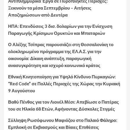
Αντιπλημμυρικά Έργα σε Πυρόπληκτες Περιοχές:
Ξεκινούν τα μέσα Σεπτεμβρίου – Αιτήσεις
Αποζημιώσεων από Δευτέρα
ΗΠΑ: Επενδύσεις 3 δισ. δολαρίων για την Ενίσχυση
Παραγωγής Κρίσιμων Ορυκτών και Μπαταριών
Ο Αλέξης Τσίπρας παρουσιάζει στη Θεσσαλονίκη το
ολοκληρωμένο πρόγραμμα της ΕΛ.Α.Σ. για την
οικονομία: Δίκαιη ανάπτυξη, παραγωγική
ανασυγκρότηση και ισχυρό κοινωνικό κράτος
Εθνική Κινητοποίηση για Υψηλό Κίνδυνο Πυρκαγιών:
“Red Code” σε Πολλές Περιοχές της Χώρας την Κυριακή
9 Αυγούστου
Βαθύ Πένθος για τον Λιονέλ Μέσι: Απεβίωσε ο Πατέρας
του σε Ηλικία 68 Ετών, Αφήνοντας Δύσκολες Στιγμές
Σύλληψη Ρωσόφωνου Μαφιόζου στο Παλαιό Φάληρο:
Εμπλοκή σε Εκβιασμούς και Βίαιες Επιθέσεις