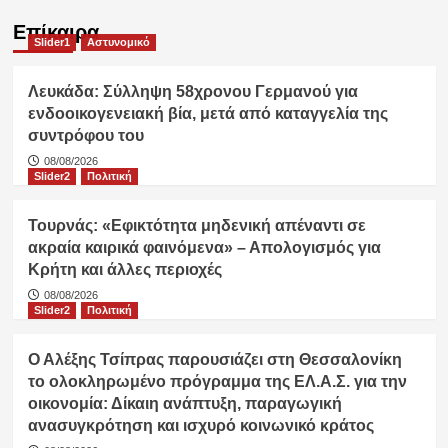
Επίκαιρα
Slider1
Αστυνομικό
Λευκάδα: Σύλληψη 58χρονου Γερμανού για
ενδοοικογενειακή βία, μετά από καταγγελία της
συντρόφου του
08/08/2026
Slider2
Πολιτική
Τουρνάς: «Εφικτότητα μηδενική απέναντι σε
ακραία καιρικά φαινόμενα» – Απολογισμός για
Κρήτη και άλλες περιοχές
08/08/2026
Slider2
Πολιτική
Ο Αλέξης Τσίπρας παρουσιάζει στη Θεσσαλονίκη
το ολοκληρωμένο πρόγραμμα της ΕΛ.Α.Σ. για την
οικονομία: Δίκαιη ανάπτυξη, παραγωγική
ανασυγκρότηση και ισχυρό κοινωνικό κράτος