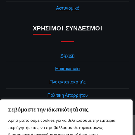
Αστυνομικό
ΧΡΉΣΙΜΟΙ ΣΎΝΔΕΣΜΟΙ
Αρχική
Επικοινωνία
Γίνε ανταποκριτής
Πολιτική Απορρήτου
Σεβόμαστε την ιδιωτικότητά σας
Χρησιμοποιούμε cookies για να βελτιώσουμε την εμπειρία
ΑΡΧΙΚΉ
ΠΟΛΙΤΙΚΉ
ΕΛΛΆΔΑ
ΚΌΣΜΟΣ
ΕΠΙΚΟΙΝΩΝΊΑ
περιήγησής σας, να προβάλλουμε εξατομικευμένες
ΠΟΛΙΤΙΚΉ ΑΠΟΡΡΉΤΟΥ
διαφημίσεις ή περιεχόμενο και να αναλύουμε την