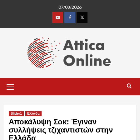
Skip
07/08/2026
to
content
Youtube
Facebook
Twitter
Primary
Menu
Slider1
Ελλάδα
Αποκάλυψη Σοκ: Έγιναν
συλλήψεις τζιχαντιστών στην
Ελλάδα