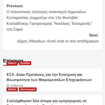
Post
Previous:
Ο πολιτιστικός σύλλογος απανταχού Αρμεναίων
navigation
Κυπαρισσίας συμμετέχει στο 13ο Φεστιβάλ
Κυκλαδίτικης Γαστρονομίας “Νικόλαος Τσελεμεντές”
στη Σίφνο
Next:
Δήμος Αθηναίων: Αυτοί είναι οι νέοι αντιδήμαρχοι
Επίκαιρα
Slider1
Ελλάδα
ΕΣΑ: Δέκα Προτάσεις για την Ενίσχυση και
Βιωσιμότητα των Μικρομεσαίων Επιχειρήσεων
07/08/2026
Slider1
Αστυνομικό
Συλλήφθησαν δύο άτομα για εμπρησμούς σε