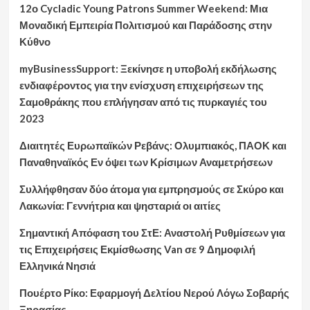
12ο Cycladic Young Patrons Summer Weekend: Μια
Μοναδική Εμπειρία Πολιτισμού και Παράδοσης στην
Κύθνο
myBusinessSupport: Ξεκίνησε η υποβολή εκδήλωσης
ενδιαφέροντος για την ενίσχυση επιχειρήσεων της
Σαμοθράκης που επλήγησαν από τις πυρκαγιές του
2023
Διαιτητές Ευρωπαϊκών Ρεβάνς: Ολυμπιακός, ΠΑΟΚ και
Παναθηναϊκός Εν όψει των Κρίσιμων Αναμετρήσεων
Συλλήφθησαν δύο άτομα για εμπρησμούς σε Σκύρο και
Λακωνία: Γεννήτρια και ψησταριά οι αιτίες
Σημαντική Απόφαση του ΣτΕ: Αναστολή Ρυθμίσεων για
τις Επιχειρήσεις Εκμίσθωσης Van σε 9 Δημοφιλή
Ελληνικά Νησιά
Πουέρτο Ρίκο: Εφαρμογή Δελτίου Νερού Λόγω Σοβαρής
Ξηρασίας