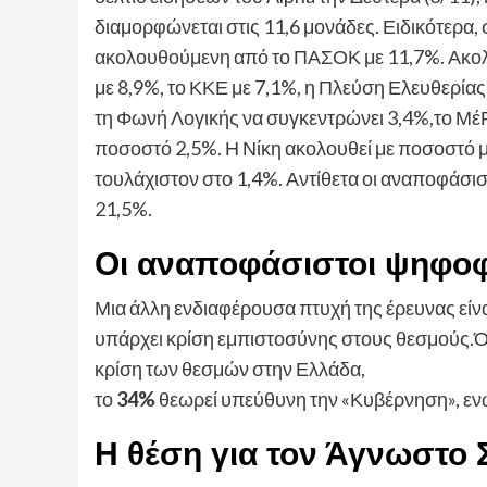
διαμορφώνεται στις 11,6 μονάδες. Ειδικότερα
ακολουθούμενη από το ΠΑΣΟΚ με 11,7%. Ακολο
με 8,9%, το ΚΚΕ με 7,1%, η Πλεύση Ελευθερίας
τη Φωνή Λογικής να συγκεντρώνει 3,4%,το ΜέΡ
ποσοστό 2,5%. Η Νίκη ακολουθεί με ποσοστό μ
τουλάχιστον στο 1,4%. Αντίθετα οι αναποφάσισ
21,5%.
Οι αναποφάσιστοι ψηφο
Μια άλλη ενδιαφέρουσα πτυχή της έρευνας είνα
υπάρχει κρίση εμπιστοσύνης στους θεσμούς.Ό
κρίση των θεσμών στην Ελλάδα,
το
34%
θεωρεί υπεύθυνη την «Κυβέρνηση», ε
Η θέση για τον Άγνωστο 