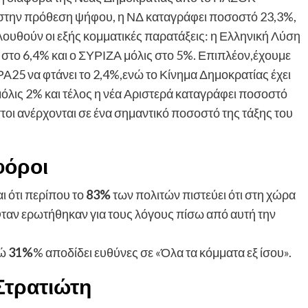
, στην πρόθεση ψήφου, η ΝΔ καταγράφει ποσοστό 23,3%,
υθούν οι εξής κομματικές παρατάξεις: η Ελληνική Λύση
 στο 6,4% και ο ΣΥΡΙΖΑ μόλις στο 5%. Επιπλέον,έχουμε
Α25 να φτάνει το 2,4%,ενώ το Κίνημα Δημοκρατίας έχει
όλις 2% και τέλος η νέα Αριστερά καταγράφει ποσοστό
τοι ανέρχονται σε ένα σημαντικό ποσοστό της τάξης του
φόροι
ι ότι περίπου το
83%
των πολιτών πιστεύει ότι στη χώρα
ταν ερωτήθηκαν για τους λόγους πίσω από αυτή την
νώ
31%
% αποδίδει ευθύνες σε «Όλα τα κόμματα εξ ίσου».
Στρατιώτη