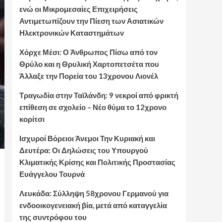
ενώ οι Μικρομεσαίες Επιχειρήσεις
Αντιμετωπίζουν την Πίεση των Ασιατικών
Ηλεκτρονικών Καταστημάτων
Χόρχε Μέσι: Ο Άνθρωπος Πίσω από τον
Θρύλο και η Θρυλική Χαρτοπετσέτα που
Άλλαξε την Πορεία του 13χρονου Λιονέλ
Τραγωδία στην Ταϊλάνδη: 9 νεκροί από φρικτή
επίθεση σε σχολείο – Νέο θύμα το 12χρονο
κορίτσι
Ισχυροί Βόρειοι Άνεμοι Την Κυριακή και
Δευτέρα: Οι Δηλώσεις του Υπουργού
Κλιματικής Κρίσης και Πολιτικής Προστασίας
Ευάγγελου Τουρνά
Λευκάδα: Σύλληψη 58χρονου Γερμανού για
ενδοοικογενειακή βία, μετά από καταγγελία
της συντρόφου του