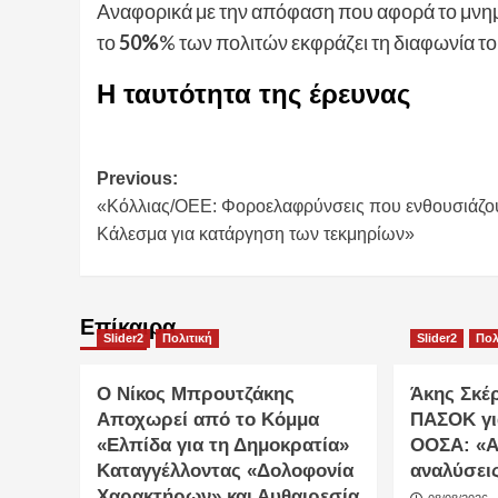
Aναφορικά με την απόφαση που αφορά το μνημ
το
50%
% των πολιτών εκφράζει τη διαφωνία τ
Η ταυτότητα της έρευνας
Post
Previous:
«Κόλλιας/ΟΕΕ: Φοροελαφρύνσεις που ενθουσιάζο
navigation
Κάλεσμα για κατάργηση των τεκμηρίων»
Επίκαιρα
Slider2
Πολιτική
Slider2
Πολ
Ο Νίκος Μπρουτζάκης
Άκης Σκέ
Αποχωρεί από το Κόμμα
ΠΑΣΟΚ γι
«Ελπίδα για τη Δημοκρατία»
ΟΟΣΑ: «Α
Καταγγέλλοντας «Δολοφονία
αναλύσει
Χαρακτήρων» και Αυθαιρεσία