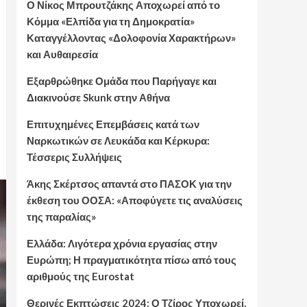
Ο Νίκος Μπρουτζάκης Αποχωρεί από το
Κόμμα «Ελπίδα για τη Δημοκρατία»
Καταγγέλλοντας «Δολοφονία Χαρακτήρων»
και Αυθαιρεσία
Εξαρθρώθηκε Ομάδα που Παρήγαγε και
Διακινούσε Skunk στην Αθήνα
Επιτυχημένες Επεμβάσεις κατά των
Ναρκωτικών σε Λευκάδα και Κέρκυρα:
Τέσσερις Συλλήψεις
Άκης Σκέρτσος απαντά στο ΠΑΣΟΚ για την
έκθεση του ΟΟΣΑ: «Αποφύγετε τις αναλύσεις
της παραλίας»
Ελλάδα: Λιγότερα χρόνια εργασίας στην
Ευρώπη; Η πραγματικότητα πίσω από τους
αριθμούς της Eurostat
Θερινές Εκπτώσεις 2024: Ο Τζίρος Υποχωρεί,