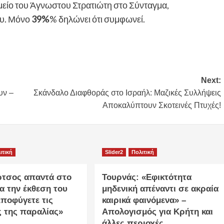
είο του Άγνωστου Στρατιώτη στο Σύνταγμα,
ου. Μόνο
39%
% δηλώνει ότι συμφωνεί.
Next:
υν –
Σκάνδαλο Διαφθοράς στο Ισραήλ: Μαζικές Συλλήψεις
Αποκαλύπτουν Σκοτεινές Πτυχές!
ιτική
Slider2
Πολιτική
ρτσος απαντά στο
Τουρνάς: «Εφικτότητα
α την έκθεση του
μηδενική απέναντι σε ακραία
ποφύγετε τις
καιρικά φαινόμενα» –
ς της παραλίας»
Απολογισμός για Κρήτη και
άλλες περιοχές