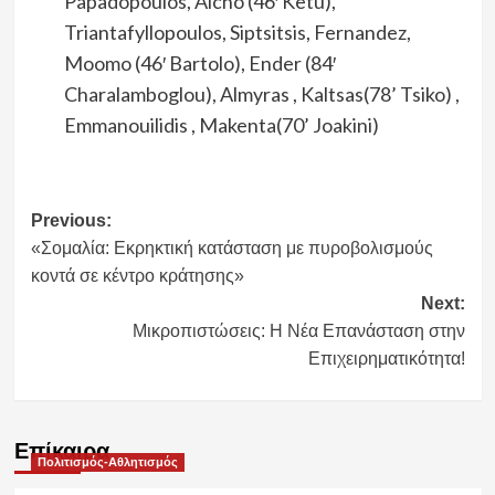
Papadopoulos, Alcho (46′ Ketu),
Triantafyllopoulos, Siptsitsis, Fernandez,
Moomo (46′ Bartolo), Ender (84′
Charalamboglou), Almyras , Kaltsas(78’ Tsiko) ,
Emmanouilidis , Makenta(70’ Joakini)
Post
Previous:
«Σομαλία: Εκρηκτική κατάσταση με πυροβολισμούς
navigation
κοντά σε κέντρο κράτησης»
Next:
Μικροπιστώσεις: Η Νέα Επανάσταση στην
Επιχειρηματικότητα!
Επίκαιρα
Πολιτισμός-Αθλητισμός