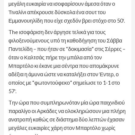
μεγάλη ευκαιρία να ισοφαρίσουν άμεσα όταν ο
Τιναλίνι απέκρουσε δύσκολα ένα σουτ του
Εμμανουηλίδη που είχε σχεδόν βρει στόχο στο 50′.
The ισοφάριση δεν άργησε τελικά για τους
φιλοξενούμενους υπό τη καθοδήγηση του Σάββα
Παντελίδη – που ήταν σε “δοκιμασία” στις Σέρρες –
όταν ο Καλτσάς πήρε την μπάλα από τον
Μπαρτόλο κι έκανε μια σέντρα που απομάκρυνε
αδέξια η άμυνα ώστε να καταλήξει στον Έντερ, ο
οποίος με “φωτοντούφεκο” σημείωσε το 1-1 στο
57′.
Tην ώρα που συμπληρωνόταν μία ώρα παιχνιδιού
παραλίγο οι Αρκάδες να ολοκληρώσουν μια πλήρη
ανατροπή καθώς σε διάστημα δύο λεπτών έχασαν
μεγάλες ευκαιρίες χάρη στον Μπαρτόλο χωρίς