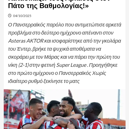
Πάτο της Βαθμολογίας!»
04/10/2025
Ο Πανσερραϊκός παρόλο που αντιμετώπισε αρκετά
προβλήμα στο δεύτερο ημίχρονο απέναντι στον
Asteras AKTOR και ισοφαρίστηκε από την γκολάρα
του Έντερ, βρήκε τα ψυχικά αποθέματα να
σκοράρει με τον Μάρας και να πάρει την πρώτη του
νίκη (2-1) στην φετινή Super League . Προηγήθηκε
στο πρώτο ημίχρονο ο Πανσερραϊκός Χωρίς
ιδιαίτερο ρυθμό ξεκίνησε το ματς