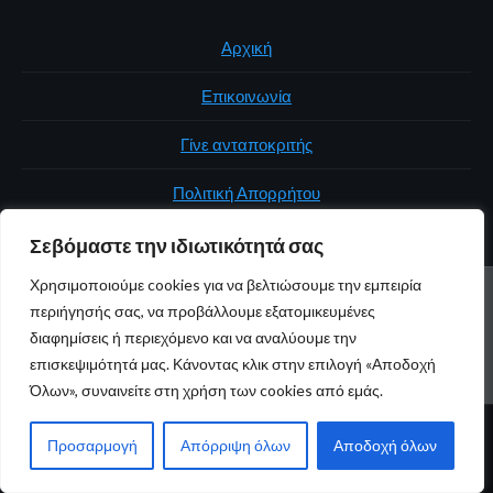
Αρχική
Επικοινωνία
Γίνε ανταποκριτής
Πολιτική Απορρήτου
Σεβόμαστε την ιδιωτικότητά σας
Χρησιμοποιούμε cookies για να βελτιώσουμε την εμπειρία
ΑΡΧΙΚΉ
ΠΟΛΙΤΙΚΉ
ΕΛΛΆΔΑ
ΚΌΣΜΟΣ
ΕΠΙΚΟΙΝΩΝΊΑ
περιήγησής σας, να προβάλλουμε εξατομικευμένες
ΠΟΛΙΤΙΚΉ ΑΠΟΡΡΉΤΟΥ
διαφημίσεις ή περιεχόμενο και να αναλύουμε την
επισκεψιμότητά μας. Κάνοντας κλικ στην επιλογή «Αποδοχή
Youtube
Facebook
Twitter
Όλων», συναινείτε στη χρήση των cookies από εμάς.
© 2026 atticaonline.gr · Με επιφύλαξη παντός δικαιώματος ·
Προσαρμογή
Απόρριψη όλων
Αποδοχή όλων
Maintained by
Gratus.gr