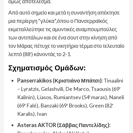
όμως αποτέλεσμα.
Aπό αυτό σημείο και μετά η συναντήση απέκτησε
μια περίεργη “γλύκα”,όπου ο Πανσερραϊκός
εκμεταλλεύτηκε τις αμυντικές αναμπουμπούλες
των αντιπάλων και σε ένα σουτ στην κίνηση από
τον Μάρας πέτυχε το νικητήριο τέρμα στο τελευταίο
λεπτό (88′) κάνοντάς το 2-1.
Σχηματισμός Ομάδων:
Panserrakikos (Κριστιάνο Μπάτσι):
Tinaalini
– Lyratzis, Gelashvili, De Marco, Tsaousis (69′
Kalinin), Liasos, Rumiantsev (54′ maras), Naneli
(69′ Falé), Banzaki (69′ Brooks), Green (82′
Karalis), Ivan
Asteras AKTOR (Σάββας Παντελίδης):