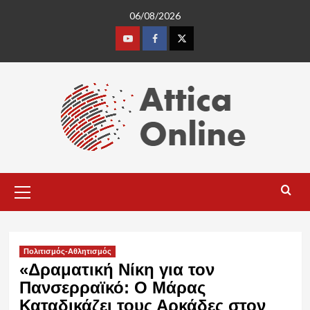
Skip
06/08/2026
to
content
Youtube
Facebook
Twitter
Primary
Menu
Πολιτισμός-Αθλητισμός
«Δραματική Νίκη για τον
Πανσερραϊκό: Ο Μάρας
Καταδικάζει τους Αρκάδες στον