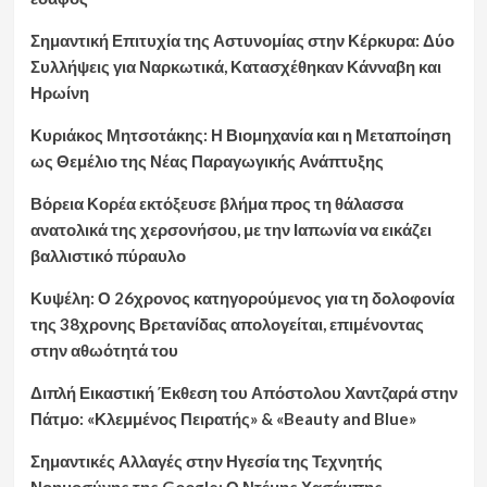
Σημαντική Επιτυχία της Αστυνομίας στην Κέρκυρα: Δύο
Συλλήψεις για Ναρκωτικά, Κατασχέθηκαν Κάνναβη και
Ηρωίνη
Κυριάκος Μητσοτάκης: Η Βιομηχανία και η Μεταποίηση
ως Θεμέλιο της Νέας Παραγωγικής Ανάπτυξης
Βόρεια Κορέα εκτόξευσε βλήμα προς τη θάλασσα
ανατολικά της χερσονήσου, με την Ιαπωνία να εικάζει
βαλλιστικό πύραυλο
Κυψέλη: Ο 26χρονος κατηγορούμενος για τη δολοφονία
της 38χρονης Βρετανίδας απολογείται, επιμένοντας
στην αθωότητά του
Διπλή Εικαστική Έκθεση του Απόστολου Χαντζαρά στην
Πάτμο: «Κλεμμένος Πειρατής» & «Beauty and Blue»
Σημαντικές Αλλαγές στην Ηγεσία της Τεχνητής