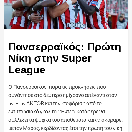
Πανσερραϊκός: Πρώτη
Νίκη στην Super
League
Ο Πανσερραϊκός, παρά τις προκλήσεις που
συνάντησε στο δεύτερο ημίχρονο απέναντι στον
asteras AKTOR και την ισοφάριση από το
εντυπωσιακό γκολ του Έντερ, κατάφερε να
συλλέξει τα ψυχικά του αποθέματα και να σκοράρει
με τον Μάρας, κερδίζοντας έτσι την πρώτη του νίκη