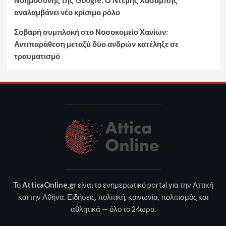
Νοημοσύνης της Google: Ο Ντέμης Χασάμπης
αναλαμβάνει νέο κρίσιμο ρόλο
Σοβαρή συμπλοκή στο Νοσοκομείο Χανίων:
Αντιπαράθεση μεταξύ δύο ανδρών κατέληξε σε
τραυματισμό
Το
AtticaOnline.gr
είναι το ενημερωτικό portal για την Αττική
και την Αθήνα. Ειδήσεις, πολιτική, κοινωνία, πολιτισμός και
αθλητικά — όλο το 24ωρο.