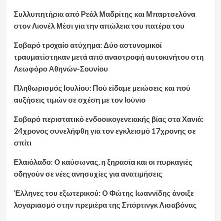
Συλλυπητήρια από Ρεάλ Μαδρίτης και Μπαρτσελόνα
στον Λιονέλ Μέσι για την απώλεια του πατέρα του
Σοβαρό τροχαίο ατύχημα: Δύο αστυνομικοί
τραυματίστηκαν μετά από αναστροφή αυτοκινήτου στη
Λεωφόρο Αθηνών-Σουνίου
Πληθωρισμός Ιουλίου: Πού είδαμε μειώσεις και πού
αυξήσεις τιμών σε σχέση με τον Ιούνιο
Σοβαρό περιστατικό ενδοοικογενειακής βίας στα Χανιά:
24χρονος συνελήφθη για τον εγκλεισμό 17χρονης σε
σπίτι
Ελαιόλαδο: Ο καύσωνας, η ξηρασία και οι πυρκαγιές
οδηγούν σε νέες ανησυχίες για ανατιμήσεις
Έλληνες του εξωτερικού: Ο Φώτης Ιωαννίδης άνοιξε
λογαριασμό στην πρεμιέρα της Σπόρτινγκ Λισαβόνας