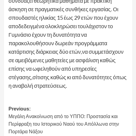
συνδυάζει θεωρητικά μαθήματα με πρακτική
άσκηση σε πραγματικές συνθήκες εργασίας. Οι
σπουδαστές ηλικίας 15 έως 29 ετών που έχουν
αποδεδειγμένα ολοκληρώσει τουλάχιστον το
Γυμνάσιο έχουν τη δυνατότητα να
παρακολουθήσουν δωρεάν προγράμματα
κατάρτισης διάρκειας δύο ετών,να συμμετάσχουν
σε αμειβόμενες μαθητείες με ασφάλιση καθώς
επίσης να ωφεληθούν από υπηρεσίες
στέγασης,σίτισης καθώς κι από δυνατότητες όπως
η αναβολή στρατεύσεως.
Post
Previous:
Μεγάλη Ανακοίνωση από το ΥΠΠΟ: Προστασία και
navigation
Περίφραξη του Ιστορικού Ναού του Απόλλωνα στην
Πορτάρα Νάξου