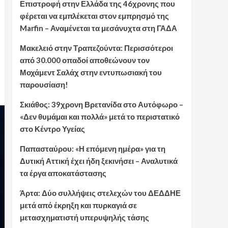
Επιστροφή στην Ελλάδα της 46χρονης που
φέρεται να εμπλέκεται στον εμπρησμό της
Marfin – Αναμένεται τα μεσάνυχτα στη ΓΑΔΑ
Μακελειό στην Τραπεζούντα: Περισσότεροι
από 30.000 οπαδοί αποθεώνουν τον
Μοχάμεντ Σαλάχ στην εντυπωσιακή του
παρουσίαση!
Σκιάθος: 39χρονη Βρετανίδα στο Αυτόφωρο –
«Δεν θυμάμαι και πολλά» μετά το περιστατικό
στο Κέντρο Υγείας
Παπασταύρου: «Η επόμενη ημέρα» για τη
Δυτική Αττική έχει ήδη ξεκινήσει – Αναλυτικά
τα έργα αποκατάστασης
Άρτα: Δύο συλλήψεις στελεχών του ΔΕΔΔΗΕ
μετά από έκρηξη και πυρκαγιά σε
μετασχηματιστή υπερυψηλής τάσης