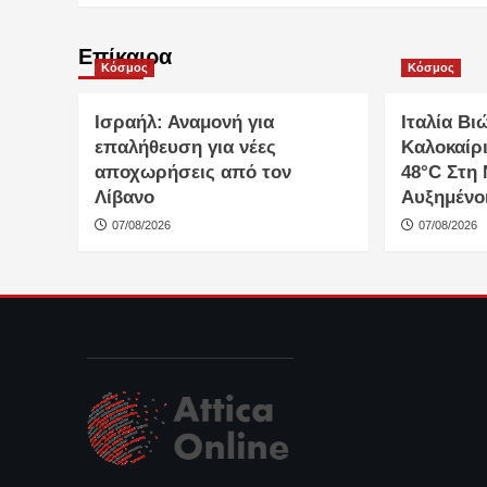
Επίκαιρα
Κόσμος
Κόσμος
Ισραήλ: Αναμονή για
Ιταλία Βι
επαλήθευση για νέες
Καλοκαίρι
αποχωρήσεις από τον
48°C Στη
Λίβανο
Αυξημένοι
07/08/2026
07/08/2026