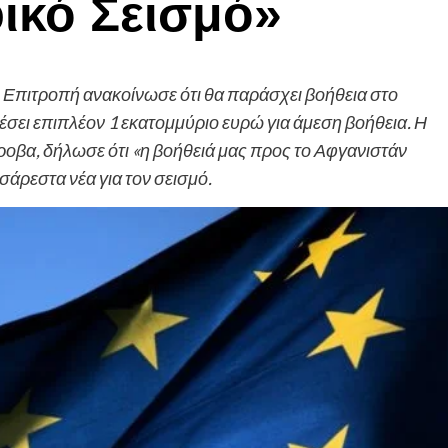
ικό Σεισμό»
 Επιτροπή ανακοίνωσε ότι θα παράσχει βοήθεια στο
θέσει επιπλέον 1 εκατομμύριο ευρώ για άμεση βοήθεια. Η
οβα, δήλωσε ότι «η βοήθειά μας προς το Αφγανιστάν
σάρεστα νέα για τον σεισμό.