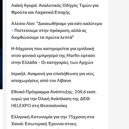
Λαϊκή Αγορά: Αναλυτικός Οδηγός Τιμών για
Φρούτα και Λαχανικά Εποχής
Αλέσιο Λίσι: “Δικαιωθήκαμε για κάτι καλύτερο
– Πιστεύουμε στην πρόκριση, αλλά ας
διορθώσουμε τα πρώτα λεπτά”
Η 46χρονη που κατηγορείται για εμπλοκή
στον φονικό εμπρησμό της Marfin έφτασε
στην Ελλάδα – Οι κατηγορίες των Αρχών
Ισραήλ: Αναμονή για επαλήθευση για νέες
αποχωρήσεις από τον Λίβανο
Εθνικό Πρόγραμμα Ανάπτυξης: 204,6 εκατ.
ευρώ για την Ολική Ανάπλαση της ΔΕΘ-
HELEXPO στη Θεσσαλονίκη
Ελληνική Αστυνομία για την 75χρονη στα
Χανιά: Εσωτερική Έρευνα στους