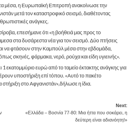
 τα μέσα, η Ευρωπαϊκή Επιτροπή ανακοίνωσε την
ιστάν μετά τον καταστροφικό σεισμό, διαθέτοντας
νθρωπιστικές ανάγκες.
ροβα, επεσήμανε ότι «η βοήθειά μας προς το
άμεσα στα δυσάρεστα νέα για τον σεισμό. Δύο πτήσεις
αι να φτάσουν στην Καμπούλ μέσα στην εβδομάδα,
ως σκηνές, φάρμακα, νερό, ρούχα και είδη υγιεινής».
 1 εκατομμύριο ευρώ από το ταμείο έκτακτης ανάγκης για
ρουν υποστήριξη επί τόπου. «Αυτό το πακέτο
 στήριξη στο Αφγανιστάν»,δήλωσε η ίδια.
Next:
ν
«Ελλάδα – Βοσνία 77-80: Μια ήττα που σοκάρει, η
δεύτερη είναι αδιανόητη!»