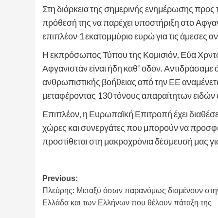
Στη διάρκεια της σημερινής ενημέρωσης προς
πρόθεσή της να παρέχει υποστήριξη στο Αφγαν
επιπλέον 1 εκατομμύριο ευρώ για τις άμεσες α
Η εκπρόσωπος Τύπου της Κομισιόν, Εύα Χρντσί
Αφγανιστάν είναι ήδη καθ’ οδόν. Αντιδράσαμε 
ανθρωπιστικής βοήθειας από την ΕΕ αναμένετ
μεταφέροντας 130 τόνους απαραίτητων ειδών όπ
Επιπλέον, η Ευρωπαϊκή Επιτροπή έχει διαθέσει
χώρες και συνεργάτες που μπορούν να προσφέ
προστίθεται στη μακροχρόνια δέσμευσή μας για
Post
Previous:
Πλεύρης: Μεταξύ όσων παρανόμως διαμένουν στη
navigation
Ελλάδα και των Ελλήνων που θέλουν πάταξη της