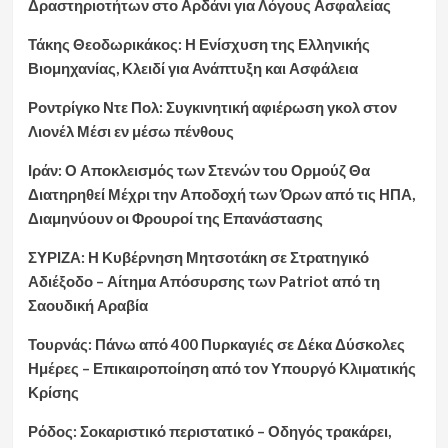
Δραστηριοτήτων στο Αρδάνι για Λόγους Ασφαλείας
Τάκης Θεοδωρικάκος: Η Ενίσχυση της Ελληνικής
Βιομηχανίας, Κλειδί για Ανάπτυξη και Ασφάλεια
Ροντρίγκο Ντε Πολ: Συγκινητική αφιέρωση γκολ στον
Λιονέλ Μέσι εν μέσω πένθους
Ιράν: Ο Αποκλεισμός των Στενών του Ορμούζ Θα
Διατηρηθεί Μέχρι την Αποδοχή των Όρων από τις ΗΠΑ,
Διαμηνύουν οι Φρουροί της Επανάστασης
ΣΥΡΙΖΑ: Η Κυβέρνηση Μητσοτάκη σε Στρατηγικό
Αδιέξοδο – Αίτημα Απόσυρσης των Patriot από τη
Σαουδική Αραβία
Τουρνάς: Πάνω από 400 Πυρκαγιές σε Δέκα Δύσκολες
Ημέρες – Επικαιροποίηση από τον Υπουργό Κλιματικής
Κρίσης
Ρόδος: Σοκαριστικό περιστατικό – Οδηγός τρακάρει,