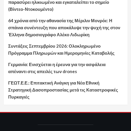
παρασύρει ηλικιωμένο και εγκαταλείπει το σημείο
(Βίντεο-Ντοκουμέντο)
64 χρόνια από την αθανασία της Μέριλιν Μονρόε: Η
σπάνια συνέντευξη που αποκάλυψε την ψυχή της στον
Έλληνα δημοσιογράφο Αλέκο Λιδωρίκη
Συντάξεις Σεπτεμβρίου 2026: Ολοκληρωμένο
Πρόγραμμα Πληρωμών και Ημερομηνίες Καταβολής
Γερμανία: Ενισχύεται η έρευνα για την ασφάλεια
απέναντι στις απειλές των drones
ΓΕΩΤ.Ε.Ε.: Επιτακτική Ανάγκη για Νέα Εθνική
Στρατηγική Δασοπροστασίας μετά τις Καταστροφικές
Πυρκαγιές