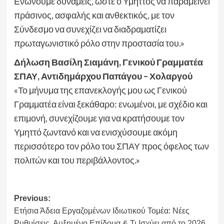
Ενώνουμε δυνάμεις, ώστε ο Υμηττός να παραμείνει
πράσινος, ασφαλής και ανθεκτικός, με τον
Σύνδεσμο να συνεχίζει να διαδραματίζει
πρωταγωνιστικό ρόλο στην προστασία του.»
Δήλωση Βασίλη Σιαμάνη, Γενικού Γραμματέα
ΣΠΑΥ, Αντιδημάρχου Παπάγου – Χολαργού
«Το μήνυμα της επανεκλογής μου ως Γενικού
Γραμματέα είναι ξεκάθαρο: ενωμένοι, με σχέδιο και
επιμονή, συνεχίζουμε για να κρατήσουμε τον
Υμηττό ζωντανό και να ενισχύσουμε ακόμη
περισσότερο τον ρόλο του ΣΠΑΥ προς όφελος των
πολιτών και του περιβάλλοντος.»
Post
Previous:
Ετήσια Άδεια Εργαζομένων Ιδιωτικού Τομέα: Νέες
navigation
Ρυθμίσεις, Αυξημένο Επίδομα & Τι Ισχύει από το 2026