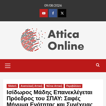
Skip
09/08/2026
to
content
Youtube
Facebook
Twitter
Primary
Menu
Slider1
Ανατολική Αττική
Νότια Αττική
Περιβάλλον
Ισίδωρος Μάδης Επανεκλέγεται
Πρόεδρος του ΣΠΑΥ: Σαφές
Μήνυμα Ενότητας και Συνέχειας