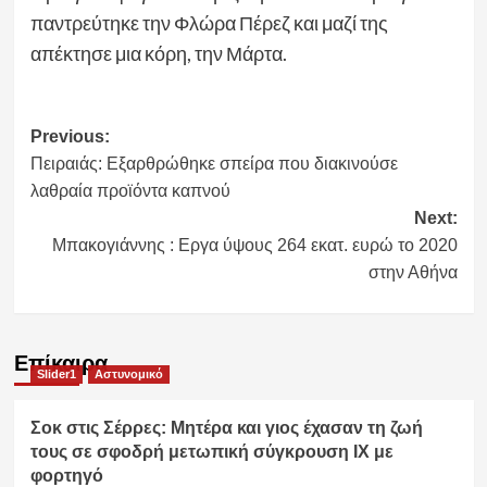
παντρεύτηκε την Φλώρα Πέρεζ και μαζί της
απέκτησε μια κόρη, την Μάρτα.
Post
Previous:
Πειραιάς: Εξαρθρώθηκε σπείρα που διακινούσε
navigation
λαθραία προϊόντα καπνού
Next:
Μπακογιάννης : Εργα ύψους 264 εκατ. ευρώ το 2020
στην Αθήνα
Επίκαιρα
Slider1
Αστυνομικό
Σοκ στις Σέρρες: Μητέρα και γιος έχασαν τη ζωή
τους σε σφοδρή μετωπική σύγκρουση ΙΧ με
φορτηγό