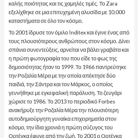
καλής ποιότητας και τις χαμηλές τιμές. Το Zara
εξελίχθηκε σε μια επιτυχημένη αλυσίδα με 10.000
καταστήματα σε όλο τον κόσμο.
Το 2001 ίδρυσε τον όμιλο Inditex και έγινε ένας από
τους πλουσιότερους ανθρώπους στον κόσμο. Δίνει
σπάνια συνεντεύξεις, αρνείται να βάλει γραβάτα και
η πρώτη φωτογραφία του που είδε το φως της
δημοσιότητας ήταν το 1999. Το 1966 παντρεύτηκε
την Ροζαλία Μέρα με την οποία απέκτησε δύο
παιδιά, την Σάντρα και τον Μάρκος, ο οποίος
γεννήθηκε με εγκεφαλική παράλυση. Το ζευγάρι
χώρισε το 1986. Το 2013 το περιοδικό Forbes
ανακήρυξε την Ροζαλία Μέρα την πλουσιότερη
αυτοδημιούργητη γυναίκα επιχειρηματία στον
κόσμο, την ίδια χρονιά η πρώτη σύζυγος του
Ορτέγκα έφυγε από την ζωή. Το 2001 ο Ορτέγκα