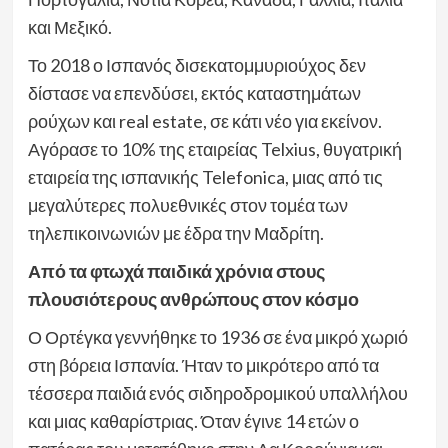
και Μεξικό.
Το 2018 ο Ισπανός δισεκατομμυριούχος δεν
δίστασε να επενδύσει, εκτός καταστημάτων
ρούχων και real estate, σε κάτι νέο για εκείνον.
Αγόρασε το 10% της εταιρείας Telxius, θυγατρική
εταιρεία της ισπανικής Telefonica, μιας από τις
μεγαλύτερες πολυεθνικές στον τομέα των
τηλεπικοινωνιών με έδρα την Μαδρίτη.
Από τα φτωχά παιδικά χρόνια στους
πλουσιότερους ανθρώπους στον κόσμο
Ο Ορτέγκα γεννήθηκε το 1936 σε ένα μικρό χωριό
στη βόρεια Ισπανία. Ήταν το μικρότερο από τα
τέσσερα παιδιά ενός σιδηροδρομικού υπαλλήλου
και μιας καθαρίστριας. Όταν έγινε 14 ετών ο