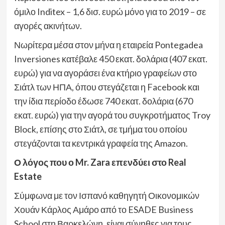
όμιλο Inditex – 1,6 δισ. ευρώ μόνο για το 2019 – σε
αγορές ακινήτων.
Νωρίτερα μέσα στον μήνα η εταιρεία Pontegadea
Inversiones κατέβαλε 450 εκατ. δολάρια (407 εκατ.
ευρώ) για να αγοράσει ένα κτήριο γραφείων στο
Σιάτλ των ΗΠΑ, όπου στεγάζεται η Facebook και
την ίδια περίοδο έδωσε 740 εκατ. δολάρια (670
εκατ. ευρώ) για την αγορά του συγκροτήματος Troy
Block, επίσης στο Σιάτλ, σε τμήμα του οποίου
στεγάζονται τα κεντρικά γραφεία της Amazon.
Ο λόγος που ο Mr. Zara επενδύει στο Real
Estate
Σύμφωνα με τον Ισπανό καθηγητή Οικονομικών
Χουάν Κάρλος Αμάρο από το ESADE Business
School στη Βαρκελώνη, είναι σύνηθες για τους