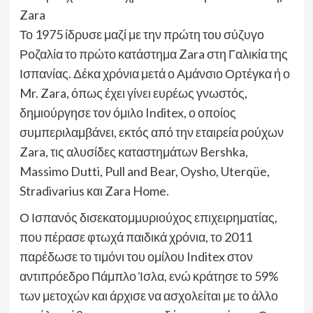
Zara
Το 1975 ίδρυσε μαζί με την πρώτη του σύζυγο
Ροζαλία το πρώτο κατάστημα Zara στη Γαλικία της
Ισπανίας. Δέκα χρόνια μετά ο Αμάνσιο Ορτέγκα ή ο
Mr. Zara, όπως έχει γίνει ευρέως γνωστός,
δημιούργησε τον όμιλο Inditex, ο οποίος
συμπεριλαμβάνει, εκτός από την εταιρεία ρούχων
Zara, τις αλυσίδες καταστημάτων Bershka,
Massimo Dutti, Pull and Bear, Oysho, Uterqüe,
Stradivarius και Zara Home.
Ο Ισπανός δισεκατομμυριούχος επιχειρηματίας,
που πέρασε φτωχά παιδικά χρόνια, το 2011
παρέδωσε το τιμόνι του ομίλου Inditex στον
αντιπρόεδρο Πάμπλο Ίσλα, ενώ κράτησε το 59%
των μετοχών και άρχισε να ασχολείται με το άλλο