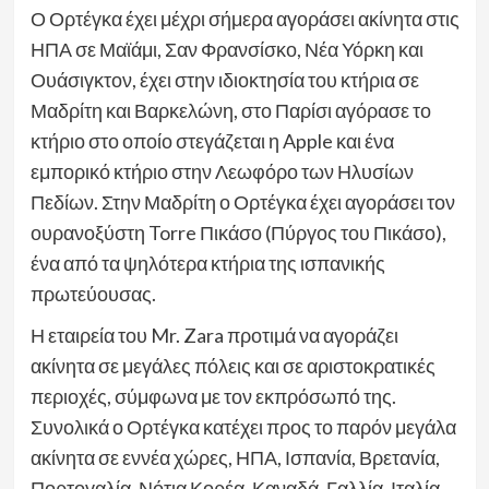
Ο Ορτέγκα έχει μέχρι σήμερα αγοράσει ακίνητα στις
ΗΠΑ σε Μαϊάμι, Σαν Φρανσίσκο, Νέα Υόρκη και
Ουάσιγκτον, έχει στην ιδιοκτησία του κτήρια σε
Μαδρίτη και Βαρκελώνη, στο Παρίσι αγόρασε το
κτήριο στο οποίο στεγάζεται η Apple και ένα
εμπορικό κτήριο στην Λεωφόρο των Ηλυσίων
Πεδίων. Στην Μαδρίτη ο Ορτέγκα έχει αγοράσει τον
ουρανοξύστη Torre Πικάσο (Πύργος του Πικάσο),
ένα από τα ψηλότερα κτήρια της ισπανικής
πρωτεύουσας.
Η εταιρεία του Mr. Zara προτιμά να αγοράζει
ακίνητα σε μεγάλες πόλεις και σε αριστοκρατικές
περιοχές, σύμφωνα με τον εκπρόσωπό της.
Συνολικά ο Ορτέγκα κατέχει προς το παρόν μεγάλα
ακίνητα σε εννέα χώρες, ΗΠΑ, Ισπανία, Βρετανία,
Πορτογαλία, Νότια Κορέα, Καναδά, Γαλλία, Ιταλία