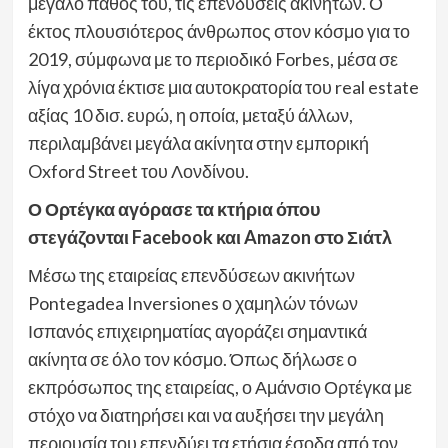
μεγάλο πάθος του, τις επενδύσεις ακινήτων. Ο
έκτος πλουσιότερος άνθρωπος στον κόσμο για το
2019, σύμφωνα με το περιοδικό Forbes, μέσα σε
λίγα χρόνια έκτισε μια αυτοκρατορία του real estate
αξίας 10 δισ. ευρώ, η οποία, μεταξύ άλλων,
περιλαμβάνει μεγάλα ακίνητα στην εμπορική
Oxford Street του Λονδίνου.
Ο Ορτέγκα αγόρασε τα κτήρια όπου
στεγάζονται Facebook και Amazon στο Σιάτλ
Μέσω της εταιρείας επενδύσεων ακινήτων
Pontegadea Inversiones ο χαμηλών τόνων
Ισπανός επιχειρηματίας αγοράζει σημαντικά
ακίνητα σε όλο τον κόσμο. Όπως δήλωσε ο
εκπρόσωπος της εταιρείας, ο Αμάνσιο Ορτέγκα με
στόχο να διατηρήσει και να αυξήσει την μεγάλη
περιουσία του επενδύει τα ετήσια έσοδα από τον