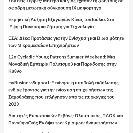
Σοκ στις Σέρρες: Μητέρα και γιος έχασαν τη ζωή τους σε
σφοδρή μετωπική σύγκρουση ΙΧ με φορτηγό
Εκρηκτική Αύξηση Εξαγωγών Κίνας τον Ιούλιο: Στα
Ύψη η Παγκόσμια Ζήτηση για Τεχνολογία
ΕΣΑ: Δέκα Προτάσεις για την Ενίσχυση και Βιωσιμότητα
των Μικρομεσαίων Επιχειρήσεων
12ο Cycladic Young Patrons Summer Weekend: Μια
Μοναδική Εμπειρία Πολιτισμού και Παράδοσης στην
Κύθνο
myBusinessSupport: Ξεκίνησε η υποβολή εκδήλωσης
ενδιαφέροντος για την ενίσχυση επιχειρήσεων της
Σαμοθράκης που επλήγησαν από τις πυρκαγιές του
2023
Διαιτητές Ευρωπαϊκών Ρεβάνς: Ολυμπιακός, ΠΑΟΚ και
Παναθηναϊκός Εν όψει των Κρίσιμων Αναμετρήσεων