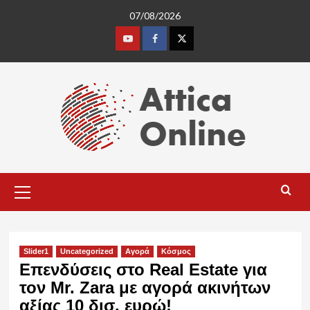
Skip
07/08/2026
to
content
Youtube
Facebook
Twitter
Primary
Menu
Slider1
Uncategorized
Αγορά
Κόσμος
Επενδύσεις στο Real Estate για
τον Mr. Zara με αγορά ακινήτων
αξίας 10 δισ. ευρώ!