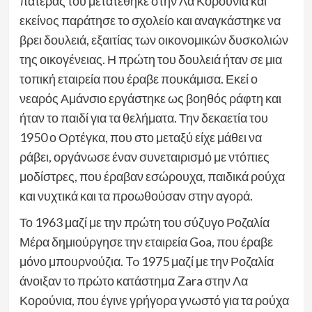
πατέρας του μετατέθηκε στην Λα Κορούνια και
εκείνος παράτησε το σχολείο και αναγκάστηκε να
βρει δουλειά, εξαιτίας των οικονομικών δυσκολιών
της οικογένειας. Η πρώτη του δουλειά ήταν σε μια
τοπική εταιρεία που έραβε πουκάμισα. Εκεί ο
νεαρός Αμάνσιο εργάστηκε ως βοηθός ράφτη και
ήταν το παιδί για τα θελήματα. Την δεκαετία του
1950 ο Ορτέγκα, που στο μεταξύ είχε μάθει να
ράβει, οργάνωσε έναν συνεταιρισμό με ντόπιες
μοδίστρες, που έραβαν εσώρουχα, παιδικά ρούχα
και νυχτικά και τα προωθούσαν στην αγορά.
Το 1963 μαζί με την πρώτη του σύζυγο Ροζαλία
Μέρα δημιούργησε την εταιρεία Goa, που έραβε
μόνο μπουρνούζια. To 1975 μαζί με την Ροζαλία
άνοιξαν το πρώτο κατάστημα Zara στην Λα
Κορούνια, που έγινε γρήγορα γνωστό για τα ρούχα