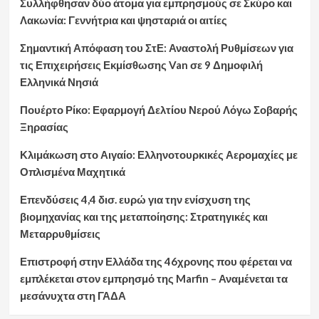
Συλλήφθησαν δύο άτομα για εμπρησμούς σε Σκύρο και
Λακωνία: Γεννήτρια και ψησταριά οι αιτίες
Σημαντική Απόφαση του ΣτΕ: Αναστολή Ρυθμίσεων για
τις Επιχειρήσεις Εκμίσθωσης Van σε 9 Δημοφιλή
Ελληνικά Νησιά
Πουέρτο Ρίκο: Εφαρμογή Δελτίου Νερού Λόγω Σοβαρής
Ξηρασίας
Κλιμάκωση στο Αιγαίο: Ελληνοτουρκικές Αερομαχίες με
Οπλισμένα Μαχητικά
Επενδύσεις 4,4 δισ. ευρώ για την ενίσχυση της
βιομηχανίας και της μεταποίησης: Στρατηγικές και
Μεταρρυθμίσεις
Επιστροφή στην Ελλάδα της 46χρονης που φέρεται να
εμπλέκεται στον εμπρησμό της Marfin – Αναμένεται τα
μεσάνυχτα στη ΓΑΔΑ