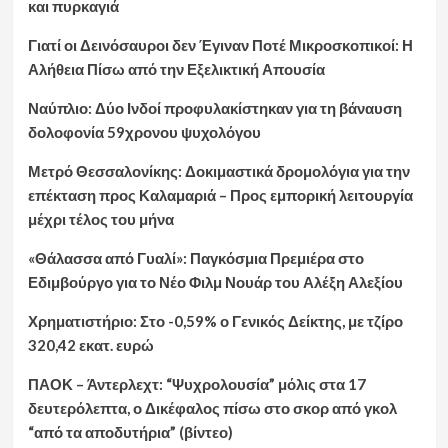
και πυρκαγιά
Γιατί οι Δεινόσαυροι δεν Έγιναν Ποτέ Μικροσκοπικοί: Η
Αλήθεια Πίσω από την Εξελικτική Απουσία
Ναύπλιο: Δύο Ινδοί προφυλακίστηκαν για τη βάναυση
δολοφονία 59χρονου ψυχολόγου
Μετρό Θεσσαλονίκης: Δοκιμαστικά δρομολόγια για την
επέκταση προς Καλαμαριά – Προς εμπορική λειτουργία
μέχρι τέλος του μήνα
«Θάλασσα από Γυαλί»: Παγκόσμια Πρεμιέρα στο
Εδιμβούργο για το Νέο Φιλμ Νουάρ του Αλέξη Αλεξίου
Χρηματιστήριο: Στο -0,59% ο Γενικός Δείκτης, με τζίρο
320,42 εκατ. ευρώ
ΠΑΟΚ – Άντερλεχτ: “Ψυχρολουσία” μόλις στα 17
δευτερόλεπτα, ο Δικέφαλος πίσω στο σκορ από γκολ
“από τα αποδυτήρια” (βίντεο)