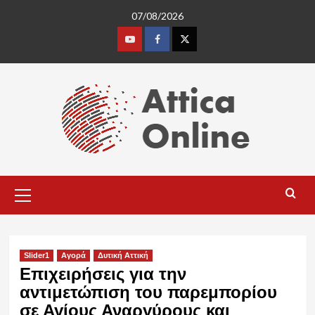
Skip
07/08/2026
to
content
Youtube
Facebook
Twitter
Primary
Menu
Slider1
Αγορά
Δυτική Αττική
Επιχειρήσεις για την
αντιμετώπιση του παρεμπορίου
σε Αγίους Αναργύρους και