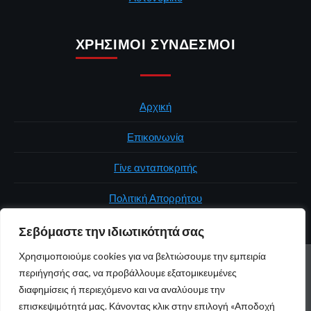
ΧΡΉΣΙΜΟΙ ΣΎΝΔΕΣΜΟΙ
Αρχική
Επικοινωνία
Γίνε ανταποκριτής
Πολιτική Απορρήτου
Σεβόμαστε την ιδιωτικότητά σας
Χρησιμοποιούμε cookies για να βελτιώσουμε την εμπειρία
ΑΡΧΙΚΉ
ΠΟΛΙΤΙΚΉ
ΕΛΛΆΔΑ
ΚΌΣΜΟΣ
ΕΠΙΚΟΙΝΩΝΊΑ
περιήγησής σας, να προβάλλουμε εξατομικευμένες
ΠΟΛΙΤΙΚΉ ΑΠΟΡΡΉΤΟΥ
διαφημίσεις ή περιεχόμενο και να αναλύουμε την
επισκεψιμότητά μας. Κάνοντας κλικ στην επιλογή «Αποδοχή