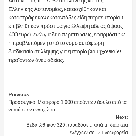
Αστυνομίας του Δ. Θεσσαλονίκης και της
Ελληνικής Αστυνομίας, κατασχέθηκαν και
καταστράφηκαν εκατοντάδες είδη παραεμπορίου,
επιβλήθηκαν πρόστιμα για έλλειψη αδείας ύψους
400 ευρώ, ενώ για δύο περιπτώσεις, εφαρμόστηκε
η προβλεπόμενη από το νόμο αυτόφωρη
διαδικασία σύλληψης για εμπορία βιομηχανικών
προϊόντων άνευ αδείας.
Post
Previous:
Προσφυγικό: Μεταφορά 1.000 αιτούντων άσυλο από τα
navigation
νησιά στην ενδοχώρα
Next:
Βεβαιώθηκαν 329 παραβάσεις κατά τη διάρκεια
ελέγχων σε 121 λεωφορεία