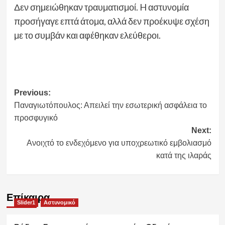
Δεν σημειώθηκαν τραυματισμοί. H αστυνομία
προσήγαγε επτά άτομα, αλλά δεν προέκυψε σχέση
με το συμβάν και αφέθηκαν ελεύθεροι.
Post
Previous:
Παναγιωτόπουλος: Απειλεί την εσωτερική ασφάλεια το
navigation
προσφυγικό
Next:
Ανοιχτό το ενδεχόμενο για υποχρεωτικό εμβολιασμό
κατά της ιλαράς
Επίκαιρα
Slider1
Αστυνομικό