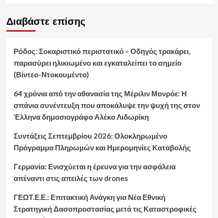
Διαβάστε επίσης
Ρόδος: Σοκαριστικό περιστατικό – Οδηγός τρακάρει,
παρασύρει ηλικιωμένο και εγκαταλείπει το σημείο
(Βίντεο-Ντοκουμέντο)
64 χρόνια από την αθανασία της Μέριλιν Μονρόε: Η
σπάνια συνέντευξη που αποκάλυψε την ψυχή της στον
Έλληνα δημοσιογράφο Αλέκο Λιδωρίκη
Συντάξεις Σεπτεμβρίου 2026: Ολοκληρωμένο
Πρόγραμμα Πληρωμών και Ημερομηνίες Καταβολής
Γερμανία: Ενισχύεται η έρευνα για την ασφάλεια
απέναντι στις απειλές των drones
ΓΕΩΤ.Ε.Ε.: Επιτακτική Ανάγκη για Νέα Εθνική
Στρατηγική Δασοπροστασίας μετά τις Καταστροφικές