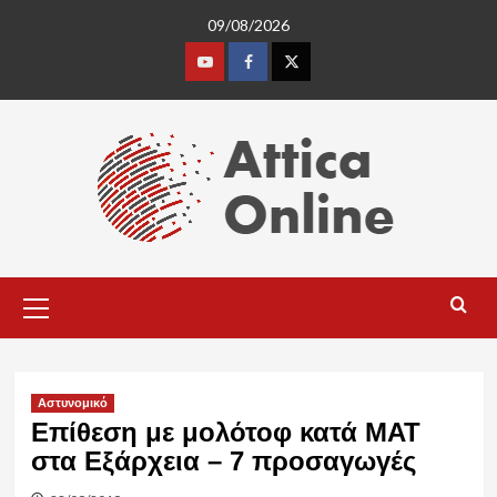
Skip
09/08/2026
to
content
Youtube
Facebook
Twitter
Primary
Menu
Αστυνομικό
Επίθεση με μολότοφ κατά ΜΑΤ
στα Εξάρχεια – 7 προσαγωγές