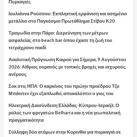
Πυρκαγιές
Ιουλιάννα Ρούσσου: Εκπληκτική εμφάνιση και ασημένιο
μετάλλιο στο Παγκόσμιο Πρωτάθλημα Στίβου Κ20
Τραγωδία στην Πάρο: Διερεύνηση των μέτρων
ασφαλείας στο beach bar όπου έχασε τη ζωή του
τετράχρονο παιδί
Αναλυτική Πρόγνωση Καιρού για Σήμερα, 9 Αυγούστου
2026: Αίθριος ουρανός με τοπικές βροχές και ισχυρούς
ανέμους
Σοκ στις ΗΠΑ: Ο καρκίνος του πρώην προέδρου Τζο
Μπάιντεν έχει εξαπλωθεί, αποκαλύπτει ο γιος του
Ηλεκτρική Διασύνδεση Ελλάδας-Κύπρου-Ισραήλ: Ο
ρόλος των φρεγατών Belharra και η νέα γεωπολιτική
πραγματικότητα
Σύλληψη δύο ατόμων στην Κορινθία για πυρκαγιά σε