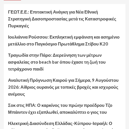
ΓΕΩΤ.Ε.Ε.: Επιτακτική Ανάγκη για Νέα Εθνική
Στρατηγική Δασοπροστασίας μετά τις Καταστροφικές
Πυρκαγιές
Ιουλιάννα Ρούσσου: Εκπληκτική εμφάνιση και ασημένιο
μετάλλιο στο Παγκόσμιο Πρωτάθλημα Στίβου Κ20
Τραγωδία στην Πάρο: Διερεύνηση των μέτρων
ασφαλείας στο beach bar όπου έχασε τη ζωή του
τετράχρονο παιδί
Αναλυτική Πρόγνωση Καιρού για Σήμερα, 9 Αυγούστου
2026: Αίθριος ουρανός με τοπικές βροχές και ισχυρούς
ανέμους
Σοκ στις ΗΠΑ: Ο καρκίνος του πρώην προέδρου Τζο
Μπάιντεν έχει εξαπλωθεί, αποκαλύπτει ο γιος του
Ηλεκτρική Διασύνδεση Ελλάδας-Κύπρου-Ισραήλ: Ο