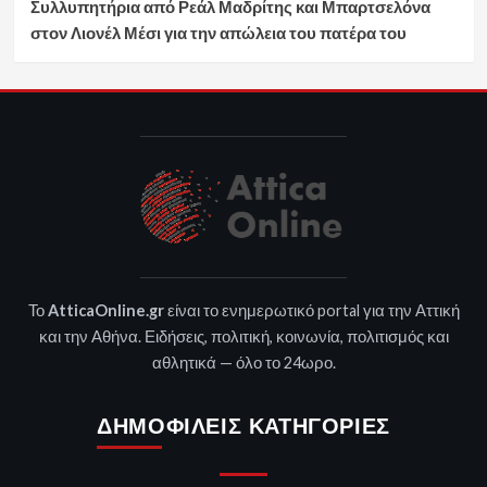
Συλλυπητήρια από Ρεάλ Μαδρίτης και Μπαρτσελόνα
στον Λιονέλ Μέσι για την απώλεια του πατέρα του
Το
AtticaOnline.gr
είναι το ενημερωτικό portal για την Αττική
και την Αθήνα. Ειδήσεις, πολιτική, κοινωνία, πολιτισμός και
αθλητικά — όλο το 24ωρο.
ΔΗΜΟΦΙΛΕΊΣ ΚΑΤΗΓΟΡΊΕΣ