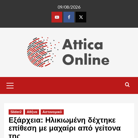
Skip
09/08/2026
to
content
Youtube
Facebook
Twitter
Primary
Menu
Slider2
Αθήνα
Αστυνομικό
Εξάρχεια: Ηλικιωμένη δέχτηκε
επίθεση με μαχαίρι από γείτονα
της