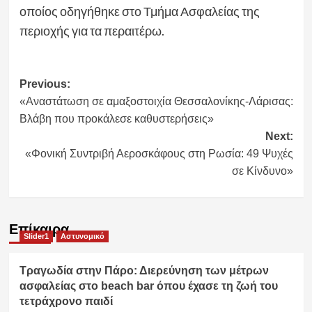
οποίος οδηγήθηκε στο Τμήμα Ασφαλείας της
περιοχής για τα περαιτέρω.
Post
Previous:
«Αναστάτωση σε αμαξοστοιχία Θεσσαλονίκης-Λάρισας:
navigation
Βλάβη που προκάλεσε καθυστερήσεις»
Next:
«Φονική Συντριβή Αεροσκάφους στη Ρωσία: 49 Ψυχές
σε Κίνδυνο»
Επίκαιρα
Slider1
Αστυνομικό
Τραγωδία στην Πάρο: Διερεύνηση των μέτρων
ασφαλείας στο beach bar όπου έχασε τη ζωή του
τετράχρονο παιδί