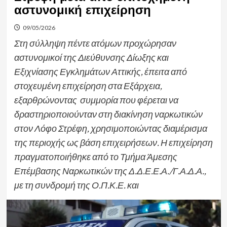
αστυνομική επιχείρηση
09/05/2026
Στη σύλληψη πέντε ατόμων προχώρησαν
αστυνομικοί της Διεύθυνσης Δίωξης και
Εξιχνίασης Εγκλημάτων Αττικής, έπειτα από
στοχευμένη επιχείρηση στα Εξάρχεια,
εξαρθρώνοντας συμμορία που φέρεται να
δραστηριοποιούνταν στη διακίνηση ναρκωτικών
στον Λόφο Στρέφη, χρησιμοποιώντας διαμέρισμα
της περιοχής ως βάση επιχειρήσεων. Η επιχείρηση
πραγματοποιήθηκε από το Τμήμα Άμεσης
Επέμβασης Ναρκωτικών της Δ.Δ.Ε.Ε.Α./Γ.Α.Δ.Α.,
με τη συνδρομή της Ο.Π.Κ.Ε. και