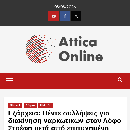
Skip
08/08/2026
to
content
Youtube
Facebook
Twitter
Primary
Menu
Slider1
Αθήνα
Ελλάδα
Εξάρχεια: Πέντε συλλήψεις για
διακίνηση ναρκωτικών στον Λόφο
Στρέφη μετά από επιτυχημένη