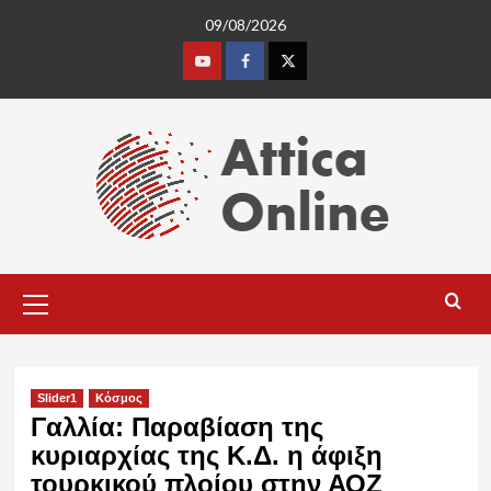
Skip
09/08/2026
to
content
Youtube
Facebook
Twitter
Primary
Menu
Slider1
Κόσμος
Γαλλία: Παραβίαση της
κυριαρχίας της Κ.Δ. η άφιξη
τουρκικού πλοίου στην ΑΟΖ