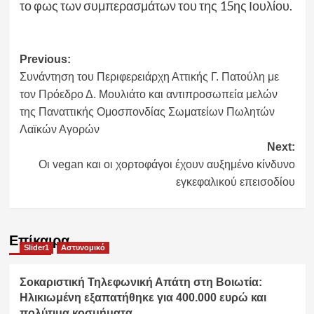
το φως των συμπερασμάτων του της 15ης Ιουλίου.
Post
Previous:
Συνάντηση του Περιφερειάρχη Αττικής Γ. Πατούλη με
navigation
τον Πρόεδρο Δ. Μουλιάτο και αντιπροσωπεία μελών
της Παναττικής Ομοσπονδίας Σωματείων Πωλητών
Λαϊκών Αγορών
Next:
Οι vegan και οι χορτοφάγοι έχουν αυξημένο κίνδυνο
εγκεφαλικού επεισοδίου
Επίκαιρα
Slider1
Αστυνομικό
Σοκαριστική Τηλεφωνική Απάτη στη Βοιωτία:
Ηλικιωμένη εξαπατήθηκε για 400.000 ευρώ και
πολύτιμα κοσμήματα