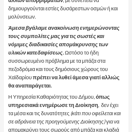
δημιουργούνται εστίες δυσάρεστων οσμών ή και
μολύνσεων.
Άμεσα βγάλαμε ανακοίνωση ενημερώνοντας
τους συμπολίτες μας για τις σωστές και
νόμιμες διαδικασίες απομάκρυνσης των
υλικών κατεδαφίσεως.
Ωστόσο το ήδη
συσσωρευμένο πρόβλημα με τα μπάζα στα
πεζοδρόμια και τους δημόσιους χώρους του
Χαϊδαρίου
πρέπει να λυθεί άμεσα γιατί αλλιώς
θα αναπαράγεται.
Η Υπηρεσία Καθαριότητας του Δήμου,
όπως
υπηρεσιακά ενημέρωσε τη Διοίκηση
, δεν έχει
τα μέσα και τις δυνατότητες
(κάτι που οφείλεται και
σε αδράνεια της προηγούμενης Διοίκησης)
για να
απομακρύνει τους σωρούς από μπάζα και κλαδιά