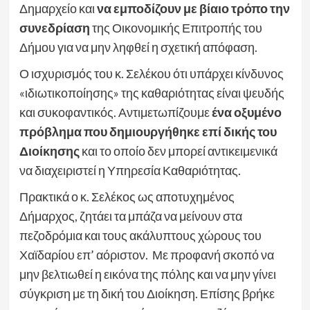
Δημαρχείο και
να εμποδίζουν με βίαιο τρόπο την
συνεδρίαση
της Οικονομικής Επιτροπής του
Δήμου για να μην ληφθεί η σχετική απόφαση.
Ο ισχυρισμός του κ. Σελέκου ότι υπάρχει κίνδυνος
«ιδιωτικοποίησης» της καθαριότητας είναι ψευδής
και συκοφαντικός. Αντιμετωπίζουμε
ένα οξυμένο
πρόβλημα που δημιουργήθηκε επί δικής του
Διοίκησης
και το οποίο δεν μπορεί αντικειμενικά
να διαχειριστεί η Υπηρεσία Καθαριότητας.
Πρακτικά ο κ. Σελέκος ως αποτυχημένος
Δήμαρχος, ζητάει τα μπάζα να μείνουν στα
πεζοδρόμια και τους ακάλυπτους χώρους του
Χαϊδαρίου επ’ αόριστον. Με προφανή σκοπό να
μην βελτιωθεί η εικόνα της πόλης και να μην γίνει
σύγκριση με τη δική του Διοίκηση. Επίσης βρήκε