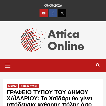
Skip
08/08/2026
to
content
Youtube
Facebook
Twitter
Primary
Menu
Slider2
Δυτική Αττική
ΓΡΑΦΕΙΟ ΤΥΠΟΥ ΤΟΥ ΔΗΜΟΥ
ΧΑΪΔΑΡΙΟΥ: To Xαϊδάρι θα γίνει
υπόδειγμα καθαρής πόλης όσο