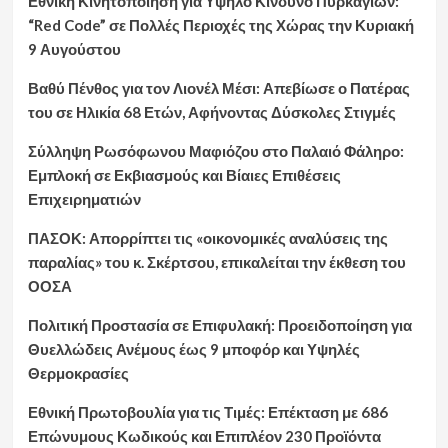
Εθνική Κινητοποίηση για Υψηλό Κίνδυνο Πυρκαγιών:
“Red Code” σε Πολλές Περιοχές της Χώρας την Κυριακή
9 Αυγούστου
Βαθύ Πένθος για τον Λιονέλ Μέσι: Απεβίωσε ο Πατέρας
του σε Ηλικία 68 Ετών, Αφήνοντας Δύσκολες Στιγμές
Σύλληψη Ρωσόφωνου Μαφιόζου στο Παλαιό Φάληρο:
Εμπλοκή σε Εκβιασμούς και Βίαιες Επιθέσεις
Επιχειρηματιών
ΠΑΣΟΚ: Απορρίπτει τις «οικονομικές αναλύσεις της
παραλίας» του κ. Σκέρτσου, επικαλείται την έκθεση του
ΟΟΣΑ
Πολιτική Προστασία σε Επιφυλακή: Προειδοποίηση για
Θυελλώδεις Ανέμους έως 9 μποφόρ και Υψηλές
Θερμοκρασίες
Εθνική Πρωτοβουλία για τις Τιμές: Επέκταση με 686
Επώνυμους Κωδικούς και Επιπλέον 230 Προϊόντα