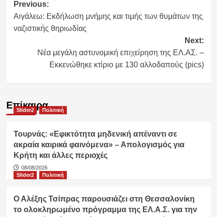
Post
Previous:
Αιγάλεω: Εκδήλωση μνήμης και τιμής των θυμάτων της
navigation
ναζιστικής θηριωδίας
Next:
Νέα μεγάλη αστυνομική επιχείρηση της ΕΛ.ΑΣ. –
Εκκενώθηκε κτίριο με 130 αλλοδαπούς (pics)
Επίκαιρα
Slider2
Πολιτική
Τουρνάς: «Εφικτότητα μηδενική απέναντι σε
ακραία καιρικά φαινόμενα» – Απολογισμός για
Κρήτη και άλλες περιοχές
08/08/2026
Slider2
Πολιτική
Ο Αλέξης Τσίπρας παρουσιάζει στη Θεσσαλονίκη
το ολοκληρωμένο πρόγραμμα της ΕΛ.Α.Σ. για την