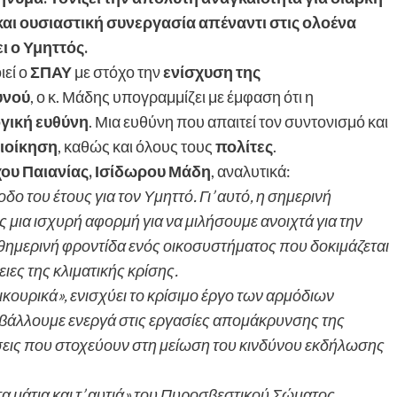
ι ουσιαστική συνεργασία απέναντι στις ολοένα
 ο Υμηττός.
εί ο
ΣΠΑΥ
με στόχο την
ενίσχυση της
υνού
, ο κ. Μάδης υπογραμμίζει με έμφαση ότι η
γική ευθύνη
. Μια ευθύνη που απαιτεί τον συντονισμό και
ιοίκηση
, καθώς και όλους τους
πολίτες
.
ου Παιανίας, Ισίδωρου Μάδη
, αναλυτικά:
ο του έτους για τον Υμηττό. Γι’ αυτό, η σημερινή
μια ισχυρή αφορμή για να μιλήσουμε ανοιχτά για την
θημερινή φροντίδα ενός οικοσυστήματος που δοκιμάζεται
ιες της κλιματικής κρίσης.
πικουρικά», ενισχύει το κρίσιμο έργο των αρμόδιων
βάλλουμε ενεργά στις εργασίες απομάκρυνσης της
εις που στοχεύουν στη μείωση του κινδύνου εκδήλωσης
α μάτια και τ’ αυτιά» του Πυροσβεστικού Σώματος.