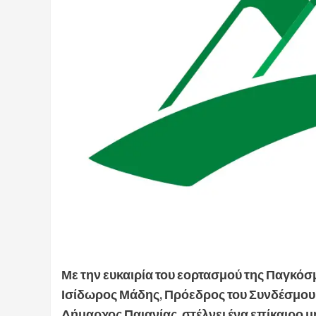
Με την ευκαιρία του εορτασμού της Παγκόσμ
Ισίδωρος Μάδης, Πρόεδρος του Συνδέσμου 
Δήμαρχος Παιανίας, στέλνει ένα επίκαιρο μ