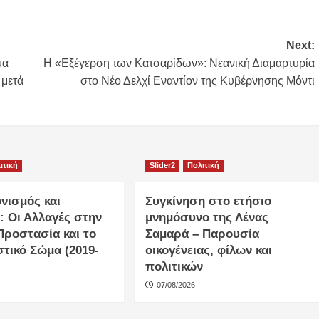
Next:
μα
Η «Εξέγερση των Κατσαρίδων»: Νεανική Διαμαρτυρία
 μετά
στο Νέο Δελχί Εναντίον της Κυβέρνησης Μόντι
ιτική
Slider2
Πολιτική
νισμός και
Συγκίνηση στο ετήσιο
: Οι Αλλαγές στην
μνημόσυνο της Λένας
Προστασία και το
Σαμαρά – Παρουσία
τικό Σώμα (2019-
οικογένειας, φίλων και
πολιτικών
07/08/2026