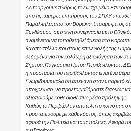
Λειτουργούμε πλήρως το ενισχυμένο Επικουρι
από τις κάμερες επιτήρησης του ΣΠΑΥ απευθε
Παράλληλα, από τον Βύρωνα, θέσαμε φέτος σε
Συνδέσμου, σε στενή συνεργασία με το Εθνικ
αναμένεται να τοποθετηθεί άμεσα στο Κορωπί. 
θα αποστέλλονται στους επικεφαλής της Πυρ
δεδομένα για την καλύτερη αξιολόγηση των σ
Σήμερα, Παγκόσμια Ημέρα Περιβάλλοντος, ΔΕΝ
η προστασία του περιβάλλοντος είναι ένα θέμα
Γνωρίζουμε καλά ότι απέναντι στον υπαρκτό κί
υποχρέωση: να προετοιμαζόμαστε διαρκώς καλ
αξιοποιούμε κάθε διαθέσιμο μέσο πρόληψης.
Καθώς το Περιβάλλον αποτελεί το κοινό μας σπίτ
προστατεύουμε με κάθε κόστος, όπως ακριβώς
αφορά την Πολιτεία και τους πολίτες. Αφορά τ
ανεξαιρέτως.
_