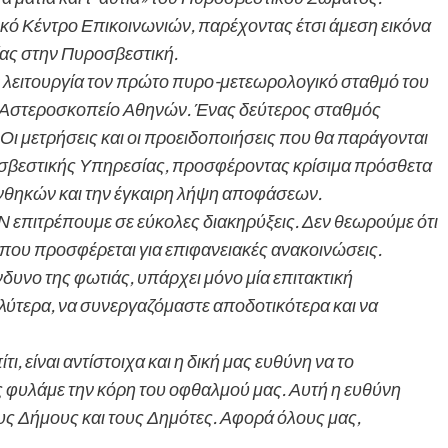
κό Κέντρο Επικοινωνιών, παρέχοντας έτσι άμεση εικόνα
ίας στην Πυροσβεστική.
 λειτουργία τον πρώτο πυρο-μετεωρολογικό σταθμό του
ό Αστεροσκοπείο Αθηνών. Ένας δεύτερος σταθμός
Οι μετρήσεις και οι προειδοποιήσεις που θα παράγονται
οσβεστικής Υπηρεσίας, προσφέροντας κρίσιμα πρόσθετα
υνθηκών και την έγκαιρη λήψη αποφάσεων.
 επιτρέπουμε σε εύκολες διακηρύξεις. Δεν θεωρούμε ότι
 που προσφέρεται για επιφανειακές ανακοινώσεις.
νδυνο της φωτιάς, υπάρχει μόνο μία επιτακτική
ύτερα, να συνεργαζόμαστε αποδοτικότερα και να
ι, είναι αντίστοιχα και η δική μας ευθύνη να το
 φυλάμε την κόρη του οφθαλμού μας. Αυτή η ευθύνη
ους Δήμους και τους Δημότες. Αφορά όλους μας,