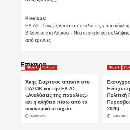
Post
Previous:
ΕΛ.ΑΣ.: Συνεχίζονται οι αποκαλύψεις για το κύκλω
navigation
Βιλανάκη στη Λάρισα – Νέα στοιχεία και συλλήψεις
από έρευνες
Επίκαιρα
Slider2
Πολιτική
Slider2
Πολ
Άκης Σκέρτσος απαντά στο
Εκσυγχρο
ΠΑΣΟΚ και την ΕΛ.ΑΣ:
Ενίσχυση
«Αναλύσεις της παραλίας»
Πολιτική 
και η αλήθεια πίσω από τα
Πυροσβεσ
οικονομικά στοιχεία
2026)
07/08/2026
07/08/2026