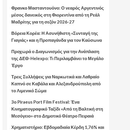
Φρανκο Μασταντουόνο: Ο νεαρός Αργεντινός
μέσος δανεικός στη Φιορεντίνα από τη Ρεάλ
Μαδρίτης για τη σεζόν 2026-27
Βόρεια Κορέα: Η Ασυνήθιστη «Συνταγή της
Γιαγιάς» και η Προπαγάνδα για τον Καύσωνα
Προχωρά ο Διαγωνισμός για την Ανάπλαση
της ΔΕΘ-Helexpo: Τι Περιλαμβάνει το Μεγάλο
Έργο
Τρεις Συλλήψεις για Ναρκωτικά και Λαθραίο
Καπνό σε Καβάλα και Αλεξανδρούπολη από
το Λιμενικό Σώμα
3ο Piraeus Port Film Festival: Ένα
Κινηματογραφικό Ταξίδι «Από τη Βαλτική στη
Μεσόγειο» στο Δημοτικό Θέατρο Πειραιά
Χρηματιστήριο: Εβδομαδιαία Κέρδη 1,76% και