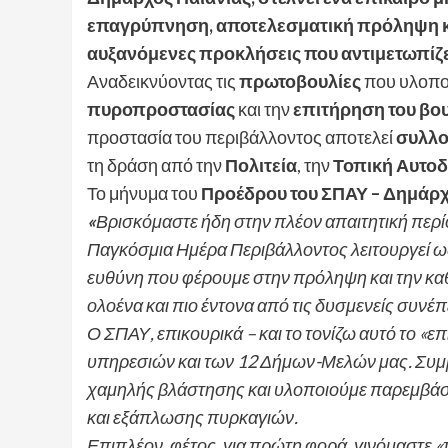
επαγρύπνηση, αποτελεσματική πρόληψη κα
αυξανόμενες προκλήσεις που αντιμετωπίζει
Αναδεικνύοντας τις
πρωτοβουλίες
που υλοποι
πυροπροστασίας
και την
επιτήρηση του βο
προστασία του περιβάλλοντος αποτελεί
συλλο
τη δράση από την
Πολιτεία
, την
Τοπική Αυτοδ
Το μήνυμα του
Προέδρου του ΣΠΑΥ – Δημάρχ
«
Βρισκόμαστε ήδη στην πλέον απαιτητική περίοδ
Παγκόσμια Ημέρα Περιβάλλοντος λειτουργεί ως 
ευθύνη που φέρουμε στην πρόληψη και την κα
ολοένα και πιο έντονα από τις δυσμενείς συνέπε
Ο ΣΠΑΥ, επικουρικά – και το τονίζω αυτό το «ε
υπηρεσιών και των 12 Δήμων-Μελών μας. Συμ
χαμηλής βλάστησης και υλοποιούμε παρεμβάσ
και εξάπλωσης πυρκαγιών.
Επιπλέον, φέτος, για πρώτη φορά, γινόμαστε «τ