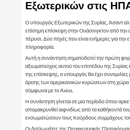
Εξωτερικών στις ΗΠ
Ο υπουργός Εξωτερικών της Συρίας, Άσαντ αλ
επίσημη επίσκεψη στην Ουάσινγκτον από την α
πέρυσι. Δύο πηγές που είναι ενήμερες για την
πληροφορία.
Αυτή η συνάντηση σηματοδοτεί την πρώτη φορ
αξιωματούχος αυτού του επιπέδου της Συρίας ε
της επίσκεψης, ο υπουργός θα έχει συνομιλίες
άρσης των αμερικανικών κυρώσεων στη χώρα τ
σύμφωνα με το Axios.
Η συνάντηση γίνεται σε μια περίοδο όπου αρκε
απομακρυνθεί αιφνιδίως από τα καθήκοντά το
ενσωματώσουν τους Κούρδους συμμάχους τους
Οι διπλωμάτες της Περιφερειακής Πλατφόρμας γι