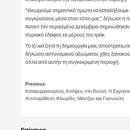
“Θεωρούμε σημαντικό πρώτα να καταλήξουμε σε
συγκρούσεις μέσα στον τόπο μας”, δήλωσε η 
Άσαντ τον περασμένο Δεκέμβριο σημειώθηκαν 
συριακό έδαφος εκ μέρους του Ιράκ.
Το Ιζrael ζητά τη δημιουργία μιας αποστρατιω
δηλώσει αστυνομικού αξιώματος χθες ξανακούσ
όπλα από αυτήν τη συγκεκριμένη περιοχή.
Post
Previous:
Κατακερματισμένες Απόψεις στη Βουλή: Η Εκρηκτι
navigation
Αντιπαράθεση Φλωρίδη, Μάντζου και Γιαννούλη