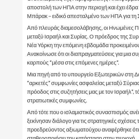
αποστολή των ΗΠΑ στην περιοχή και έχει έδρ
Μπάρακ – ειδικό απεσταλμένο των ΗΠΑ για τη 
Aπό πλευράς διαμεσολάβησης, οι Ηνωμένες Πο
μεταξύ Ισραήλ και Συρίας. Ο πρόεδρος της Συρ
Νέα Υόρκη την επόμενη εβδομάδα προκειμένου
Ανακοίνωσε ότι οι διαπραγματεύσεις για μια σ
καρπούς “μέσα στις επόμενες ημέρες”.
Μια πηγή από το υπουργείο Εξωτερικών στη Δ
“αρκετές” συμφωνίες ασφαλείας μεταξύ Σύριας 
πρόοδος στις συζητήσεις μας με τον Ισραήλ”, 
στρατιωτικές συμφωνίες.
Aπό τότε που ο ισλαμιστικός συνασπισμός ανέκ
ξεκίνησαν διάλογο για τις στρατηγικές σχέσει
προεδρεύοντος αξιωματούχου αναφέρθηκε ότι 
σταθεροποιήσει την κατάσταση στην περιοχή.