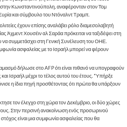
α στην Κωνσταντινούπολη, αναφέρονταν στον Τομ
Συρία και σύμβουλο του Ντόναλντ Τραμπ.
λιτείες έχουν επίσης αναλάβει ρόλο διαμεσολαβητή
ίας Άχμεντ Χουσέιν αλ Σαράα πρόκειται να ταξιδέψει στη
 να συμμετάσχει στη Γενική Συνέλευση του ΟΗΕ.
υμφωνία ασφαλείας με το Ισραήλ μπορεί να φέρουν
αμασμό δήλωσε στο AFP ότι είναι πιθανό να υπογραφούν
και Ισραήλ μέχρι το τέλος αυτού του έτους. “Υπήρξε
τόνισε η ίδια πηγή προσθέτοντας ότι πρώτα θα υπάρξουν
τησε τον έλεγχο στη χώρα τον Δεκέμβριο, οι δύο χώρες
ς τους. Στην περσινή ανακοίνωση ενός προσωρινού
στόχος είναι μια συμφωνία ασφαλείας που θα