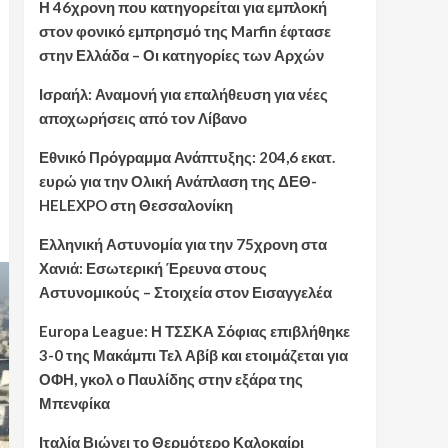
Η 46χρονη που κατηγορείται για εμπλοκή
στον φονικό εμπρησμό της Marfin έφτασε
στην Ελλάδα – Οι κατηγορίες των Αρχών
Ισραήλ: Αναμονή για επαλήθευση για νέες
αποχωρήσεις από τον Λίβανο
Εθνικό Πρόγραμμα Ανάπτυξης: 204,6 εκατ.
ευρώ για την Ολική Ανάπλαση της ΔΕΘ-
HELEXPO στη Θεσσαλονίκη
Ελληνική Αστυνομία για την 75χρονη στα
Χανιά: Εσωτερική Έρευνα στους
Αστυνομικούς – Στοιχεία στον Εισαγγελέα
Europa League: Η ΤΣΣΚΑ Σόφιας επιβλήθηκε
3-0 της Μακάμπι Τελ Αβίβ και ετοιμάζεται για
ΟΦΗ, γκολ ο Παυλίδης στην εξάρα της
Μπενφίκα
Ιταλία Βιώνει το Θερμότερο Καλοκαίρι