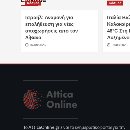
Επίκαιρα
Κόσμος
Κόσμος
Ισραήλ: Αναμονή για
Ιταλία Βι
επαλήθευση για νέες
Καλοκαίρι
αποχωρήσεις από τον
48°C Στη
Λίβανο
Αυξημένοι
07/08/2026
07/08/2026
Το
AtticaOnline.gr
είναι το ενημερωτικό portal για την