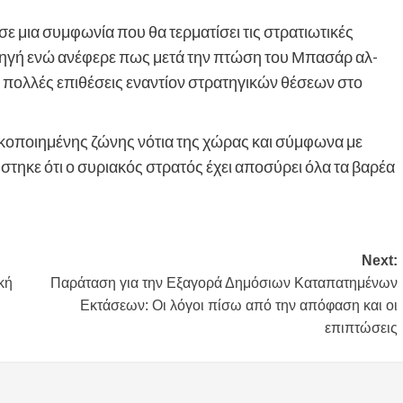
 μια συμφωνία που θα τερματίσει τις στρατιωτικές
πηγή ενώ ανέφερε πως μετά την πτώση του Μπασάρ αλ-
πολλές επιθέσεις εναντίον στρατηγικών θέσεων στο
τικοποιημένης ζώνης νότια της χώρας και σύμφωνα με
τηκε ότι ο συριακός στρατός έχει αποσύρει όλα τα βαρέα
Next:
κή
Παράταση για την Εξαγορά Δημόσιων Καταπατημένων
Εκτάσεων: Οι λόγοι πίσω από την απόφαση και οι
επιπτώσεις