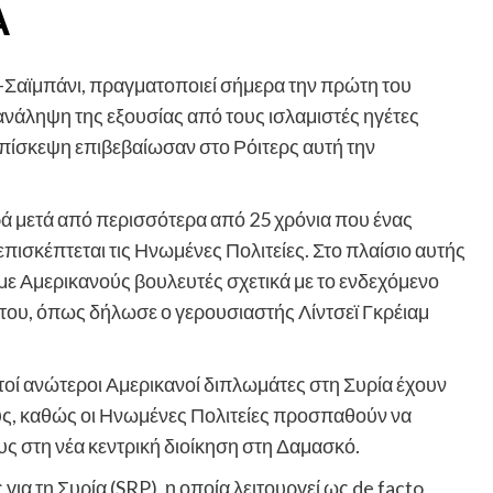
Α
-Σαϊμπάνι, πραγματοποιεί σήμερα την πρώτη του
νάληψη της εξουσίας από τους ισλαμιστές ηγέτες
 επίσκεψη επιβεβαίωσαν στο Ρόιτερς αυτή την
ά μετά από περισσότερα από 25 χρόνια που ένας
πισκέπτεται τις Ηνωμένες Πολιτείες. Στο πλαίσιο αυτής
 με Αμερικανούς βουλευτές σχετικά με το ενδεχόμενο
ου, όπως δήλωσε ο γερουσιαστής Λίντσεϊ Γκρέιαμ
τοί ανώτεροι Αμερικανοί διπλωμάτες στη Συρία έχουν
υς, καθώς οι Ηνωμένες Πολιτείες προσπαθούν να
 στη νέα κεντρική διοίκηση στη Δαμασκό.
α τη Συρία (SRP), η οποία λειτουργεί ως de facto