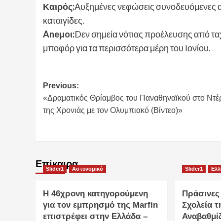
Καιρός:
Aυξημένες νεφώσεις συνοδευόμενες 
καταιγίδες.
Aneμoι:
Dεν σημεία νότιας προέλευσης από τα
μποφόρ για τα περισσότερα μέρη του Ιονίου.
Post
Previous:
«Δραματικός Θρίαμβος του Παναθηναϊκού στο Ντέ
navigation
της Χρονιάς με τον Ολυμπιακό (Βίντεο)»
Επίκαιρα
Slider1
Αστυνομικό
Slider1
Ελ
Η 46χρονη κατηγορούμενη
Πράσινες
για τον εμπρησμό της Marfin
Σχολεία τ
επιστρέφει στην Ελλάδα –
Αναβαθμίζ