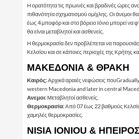
Η ορατότητα τις πρωινές και βραδινές ώρες ανα
πιθανότητα σχηματισμού ομίχλης. Οι άνεμοι θα 
έως 4 μποφόρ και στο βόρειο Ιόνιο μπορεί να 
θα είναι μεταβλητοί και ασθενείς.
Η θερμοκρασία δεν προβλέπεται να παρουσιάσ
Κελσίου και σε κάποιες περιοχές της Κρήτης 
ΜΑΚΕΔΟΝΙΑ & ΘΡΑΚΗ
Καιρός:
Αρχικά αραιές νεφώσεις πουGradually wi
western Macedonia and later in central Maced
Ανεμοι:
Μεταβλητοί ασθενείς.
Θερμοκρασία:
Από 07 έως 22 βαθμούς Κελσίο
χαμηλές θερμοκρασίες.
NISIA IONIOU & ΗΠΕΙΡΟ