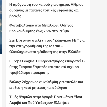
Η πρόγνωση του καιρού για σήμερα: Αίθριος
ουρανός με πιθανές τοπικές νεφώσεις και
βροχές
Φωτοβολταϊκά στο Μπαλκόνι: Οδηγός
Εξοικονόμησης έως 25% στο Ρεύμα
Στη Βρετανία στελέχη του “ελληνικού FBI” για
την κατηγορούμενη της Marfin –
Ολοκληρώνεται η έκδοσή της στην Ελλάδα
Europa League: Η Φερεντσβάρος επικρατεί 1-
0 της Γκόρνικ Ζάμπρζε και αποκτά ισχυρό
προβάδισμα πρόκρισης
Βόλος: 26χρονος συνελήφθη για απειλές και
επίθεση κατά μητέρας και αδελφού
Τιμές Ψαριών στην Αγορά: Ποια Ψάρια Είναι
Ακριβά και Πού Υπάρχουν Ελλείψεις