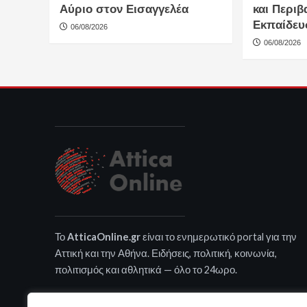
Αύριο στον Εισαγγελέα
και Περιβ
Εκπαίδευ
06/08/2026
06/08/2026
Το
AtticaOnline.gr
είναι το ενημερωτικό portal για την
Αττική και την Αθήνα. Ειδήσεις, πολιτική, κοινωνία,
πολιτισμός και αθλητικά — όλο το 24ωρο.