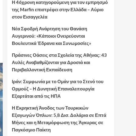
Η 46χρονη κατηγορούμενη για τον εμπρησμό
της Marfin επιστρέφει στην Ελλάδα – Αύριο
στον Εισαγγελέα
Νέα Σφοδρή Ανάρτηση του Θανάση
Αυγερινού: «Κάποιοι Ονειρεύονται
Βουλευτικά Έδρανα και Συνωμοσίες»
Πράσινες Οάσεις στα Σχολεία της Αθήνας: 43
Αυλές Αναβαθμίζονται για Δροσιά και
Περιβαλλοντική Εκπαίδευση
Ιράν: Συμφωνία με το Ομάν για το Στενό του
Ορμούζ – Η Δυνητική Επαναλειτουργία
Εξαρτάται από τις ΗΠΑ
Η Εκρηκτική Άνοδος των Τουρκικών
Εξαγωγών Όπλων: 5,8 Δισ. Δολάρια σε Επτά
Μήνες και η Μεταμόρφωση της Άγκυρας σε
Παγκόσμιο Παίκτη