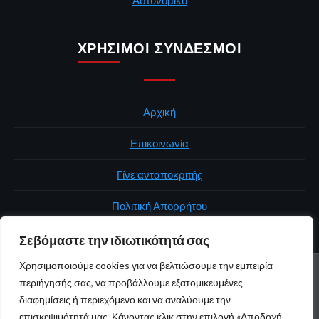
Αστυνομικό
ΧΡΉΣΙΜΟΙ ΣΎΝΔΕΣΜΟΙ
Αρχική
Επικοινωνία
Γίνε ανταποκριτής
Πολιτική Απορρήτου
Σεβόμαστε την ιδιωτικότητά σας
Χρησιμοποιούμε cookies για να βελτιώσουμε την εμπειρία
ΑΡΧΙΚΉ
ΠΟΛΙΤΙΚΉ
ΕΛΛΆΔΑ
ΚΌΣΜΟΣ
ΕΠΙΚΟΙΝΩΝΊΑ
περιήγησής σας, να προβάλλουμε εξατομικευμένες
ΠΟΛΙΤΙΚΉ ΑΠΟΡΡΉΤΟΥ
διαφημίσεις ή περιεχόμενο και να αναλύουμε την
επισκεψιμότητά μας. Κάνοντας κλικ στην επιλογή «Αποδοχή