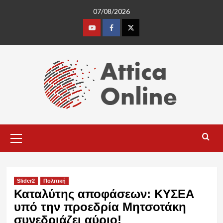
Skip
07/08/2026
to
content
Youtube
Facebook
Twitter
Primary
Menu
Slider2
Πολιτική
Καταλύτης αποφάσεων: ΚΥΣΕΑ
υπό την προεδρία Μητσοτάκη
συνεδριάζει αύριο!