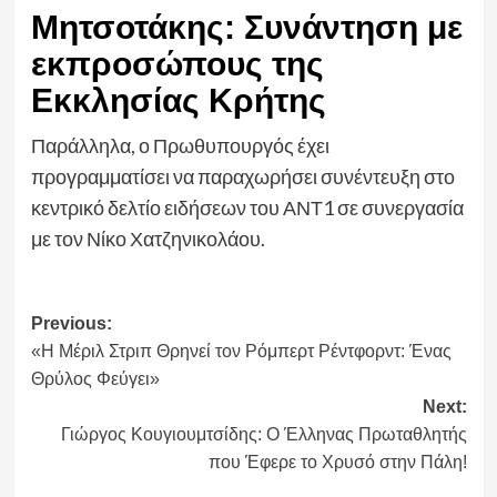
Μητσοτάκης: Συνάντηση με
εκπροσώπους της
Εκκλησίας Κρήτης
Παράλληλα, ο Πρωθυπουργός έχει
προγραμματίσει να παραχωρήσει συνέντευξη στο
κεντρικό δελτίο ειδήσεων του ΑΝΤ1 σε συνεργασία
με τον Νίκο Χατζηνικολάου.
Post
Previous:
«Η Μέριλ Στριπ Θρηνεί τον Ρόμπερτ Ρέντφορντ: Ένας
navigation
Θρύλος Φεύγει»
Next:
Γιώργος Κουγιουμτσίδης: Ο Έλληνας Πρωταθλητής
που Έφερε το Χρυσό στην Πάλη!