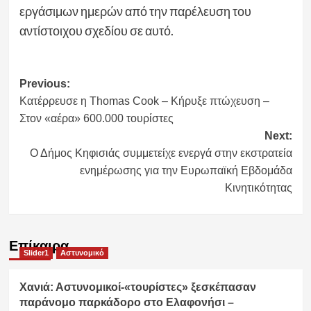
εργάσιμων ημερών από την παρέλευση του
αντίστοιχου σχεδίου σε αυτό.
Post
Previous:
Κατέρρευσε η Thomas Cook – Κήρυξε πτώχευση –
navigation
Στον «αέρα» 600.000 τουρίστες
Next:
Ο Δήμος Κηφισιάς συμμετείχε ενεργά στην εκστρατεία
ενημέρωσης για την Ευρωπαϊκή Εβδομάδα
Κινητικότητας
Επίκαιρα
Slider1
Αστυνομικό
Χανιά: Αστυνομικοί-«τουρίστες» ξεσκέπασαν
παράνομο παρκάδορο στο Ελαφονήσι –