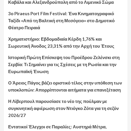
Καβάλα και Αλεξανδρούπολη από το Λιμενικό Σώμα
3ο Piraeus Port Film Festival: Ένα Κινηματογραφικό
Ταξίδι «Από τη Βαλτική στη Μεσόγειο» στο Δημοτικό
Θέατρο Πειραιά
Χρηματιστήριο: Εβδομαδιαία Κέρδη 1,76% και
Σωρευτική Άνοδος 23,31% από την Αρχή του Έτους
Ιστορική Πρώτη Επίσκεψη του Προέδρου Ζελένσκι στη
Σερβία: Τι Σημαίνει για τις Σχέσεις με τη Ρωσία και την
Ευρωπαϊκή Ένωση
Ο Άρειος Πάγος βάζει οριστικό τέλος στην υπόθεση των
υποκλοπών: Απορρίπτονται αιτήματα για επανεξέταση
Η Λίβερπουλ παρουσίασε το νέο της πούλμαν με
συγκινητική αφιέρωση στον Ντιόγκο Ζότα για τη σεζόν
2026/27
Εντατικοί Έλεγχοι σε Παραλίες: Αυστηρά Μέτρα,