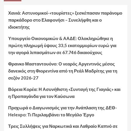
Χανιά: Αστυνομικοί-«τουρίστες» ξεσκέπασαν παράνομο
παρκάδορο στο Ελαφονήσι – Συνελήφθη και ο
ιδιοκτήτης
Υπουργείο Οικονομικών & ΑΑΔΕ: Ολοκληρώθηκε η
πρώτη πληρωμή ύψους 33,5 εκατομμυρίων ευρώ για
την αγορά λιπασμάτων σε 67.746 δικαιούχους
Φρανκο Μασταντουόνο: Ο νεαρός Αργεντινός μέσος
δανεικός στη Φιορεντίνα από τη Ρεάλ Μαδρίτης για τη
σεζόν 2026-27
Βόρεια Κορέα: Η Ασυνήθιστη «Συνταγή της Γιαγιάς» και
η Προπαγάνδα για τον Καύσωνα
Προχωρά ο Διαγωνισμός για την Ανάπλαση της ΔΕΘ-
Helexpo: Τι Περιλαμβάνει το Μεγάλο Έργο
Τρεις Συλλήψεις για Ναρκωτικά και Λαθραίο Καπνό σε