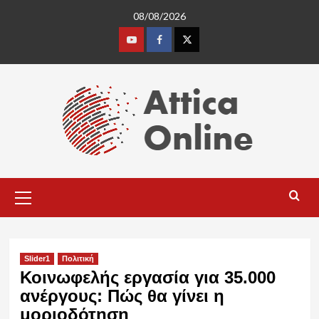
Skip
08/08/2026
to
content
Youtube
Facebook
Twitter
Primary
Menu
Slider1
Πολιτική
Κοινωφελής εργασία για 35.000
ανέργους: Πώς θα γίνει η
μοριοδότηση