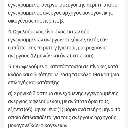
εγγεγραμμένοι άνεργοι σύζυγοι της περίπτ. α και ο
εγγεγραμμένος άνεργος αρχηγός μονογονεϊκής
οικογένειας της περίπτ. β.
4. Ωφελούμενος είναι ένας έκτων δύο
εγγεγραμμένων ανέργων συζύγων, εκτός εάν
εμπίπτει στις περιπτ. γ (για τους μακροχρόνια
ανέργους 12 μηνών και άνω), στ, ε και ζ.
5. Οι ωφελούμενοι κατατάσσονται σε πίνακες κατά
κλάδο και ειδικότητα με βάση τα ακόλουθα κριτήρια
επιλογής και κατάταξης:
α) Χρονικό διάστημα συνεχόμενης εγγεγραμμένης
ανεργίας ωφελούμενου, με ανώτατο όριο τους
εξήντα (60) μήνες: ένα (1) μόριο ανά πλήρη μήνα, το
οποίο διπλασιάζεται για τους ανέργους αρχηγούς
μονογονεϊκών οικογενειών.