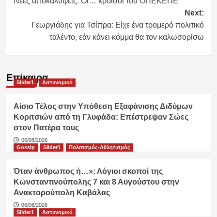
Νέες αποκαλύψεις: Οι… κροίσοι του ΟΠΕΚΕΠΕ
navigation
Next:
Γεωργιάδης για Τσίπρα: Είχε ένα τρομερό πολιτικό
ταλέντο, εάν κάνει κόμμα θα τον καλωσορίσω
Επίκαιρα
Slider1
Αστυνομικό
Αίσιο Τέλος στην Υπόθεση Εξαφάνισης Διδύμων
Κοριτσιών από τη Γλυφάδα: Επέστρεψαν Σώες
στον Πατέρα τους
06/08/2026
Gossip
Slider1
Πολιτισμός-Αθλητισμός
Όταν άνθρωπος ή…»: Λόγιοι σκοποί της
Κωνσταντινούπολης 7 και 8 Αυγούστου στην
Ανακτορούπολη Καβάλας
06/08/2026
Slider1
Αστυνομικό