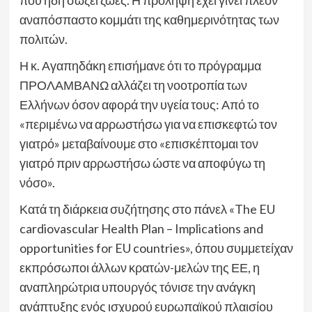
που ήδη σώζει ζωές. Η πρόληψη έχει γίνει πλέον
αναπόσπαστο κομμάτι της καθημερινότητας των
πολιτών.
Η κ. Αγαπηδάκη επισήμανε ότι το πρόγραμμα
ΠΡΟΛΑΜΒΑΝΩ αλλάζει τη νοοτροπία των
Ελλήνων όσον αφορά την υγεία τους: Από το
«περιμένω να αρρωστήσω για να επισκεφτώ τον
γιατρό» μεταβαίνουμε στο «επισκέπτομαι τον
γιατρό πριν αρρωστήσω ώστε να αποφύγω τη
νόσο».
Κατά τη διάρκεια συζήτησης στο πάνελ «The EU
cardiovascular Health Plan – Implications and
opportunities for EU countries», όπου συμμετείχαν
εκπρόσωποι άλλων κρατών-μελών της ΕΕ, η
αναπληρώτρια υπουργός τόνισε την ανάγκη
ανάπτυξης ενός ισχυρού ευρωπαϊκού πλαισίου