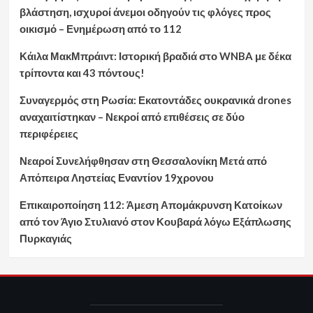
βλάστηση, ισχυροί άνεμοι οδηγούν τις φλόγες προς
οικισμό – Ενημέρωση από το 112
Κάιλα ΜακΜπράιντ: Ιστορική βραδιά στο WNBA με δέκα
τρίποντα και 43 πόντους!
Συναγερμός στη Ρωσία: Εκατοντάδες ουκρανικά drones
αναχαιτίστηκαν – Νεκροί από επιθέσεις σε δύο
περιφέρειες
Νεαροί Συνελήφθησαν στη Θεσσαλονίκη Μετά από
Απόπειρα Ληστείας Εναντίον 19χρονου
Επικαιροποίηση 112: Άμεση Απομάκρυνση Κατοίκων
από τον Άγιο Στυλιανό στον Κουβαρά λόγω Εξάπλωσης
Πυρκαγιάς