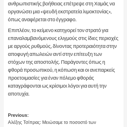
ανθρωπιστικής βοήθειας επέτρεψε στη Χαμάς να
οργανώσει μια «ψευδή εκστρατεία λιμοκτονίας»,
όπως αναφέρεται στο έγγραφο.
Επιπλέον, το κείμενο κατηγορεί τον στρατό για
επαναλαμβανόμενους ελιγμούς στις ίδιες περιοχές
με αργούς ρυθμούς, δίνοντας προτεραιότητα στην
αποφυγή απωλειών αντί στην επίτευξη των
στόχων της αποστολής. Παράγοντες όπως η
φθορά προσωπικού, η κόπωση και οι ανεπαρκείς
προετοιμασίες για έναν πόλεμο φθοράς
καταγράφονται ως κρίσιμοι λόγοι για αυτή την
αποτυχία.
Post
Previous:
Αλέξης Τσίπρας: Μειώσαμε το ποσοστό των
navigation