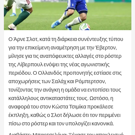
Ο Άρνε Σλοτ, κατά τη διάρκεια συνέντευξης τύπου
για την επικείμενη αναμέτρηση με την Έβερτον,
μίλησε για τις αναπόφευκτες αλλαγές στο ρόστερ
της Λίβερπουλ ενόψει της νέας αγωνιστικής
περιόδου. Ο Ολλανδός προπονητής εστίασε στις
αποχωρήσεις των Σαλάχ και Ρόμπερτσον,
τονίζοντας την ανάγκη η ομάδα να εντοπίσει τους
κατάλληλους αντικαταστάτες τους. Ωστόσο, η
αναφορά του στον Κώστα Τσιμίκα προκάλεσε
έκπληξη, καθώς ο Σλοτ δήλωσε ότι τον περιμένει
πίσω στο ρόστερ και τον υπολογίζει κανονικά.
Διαβάστε: Μπαρτσελόνα: Ξέχασε τον αποκλεισμό