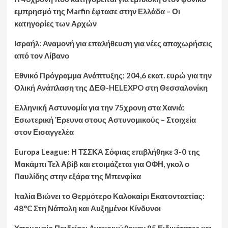
εμπρησμό της Marfin έφτασε στην Ελλάδα – Οι
κατηγορίες των Αρχών
Ισραήλ: Αναμονή για επαλήθευση για νέες αποχωρήσεις
από τον Λίβανο
Εθνικό Πρόγραμμα Ανάπτυξης: 204,6 εκατ. ευρώ για την
Ολική Ανάπλαση της ΔΕΘ-HELEXPO στη Θεσσαλονίκη
Ελληνική Αστυνομία για την 75χρονη στα Χανιά:
Εσωτερική Έρευνα στους Αστυνομικούς – Στοιχεία
στον Εισαγγελέα
Europa League: Η ΤΣΣΚΑ Σόφιας επιβλήθηκε 3-0 της
Μακάμπι Τελ Αβίβ και ετοιμάζεται για ΟΦΗ, γκολ ο
Παυλίδης στην εξάρα της Μπενφίκα
Ιταλία Βιώνει το Θερμότερο Καλοκαίρι Εκατονταετίας:
48°C Στη Νάπολη και Αυξημένοι Κίνδυνοι
Υπουργείο Παιδείας: Ανακοινώθηκαν 95 Ειδικότητες και