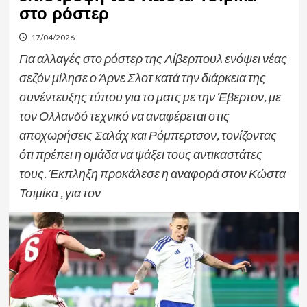
στο ρόστερ
17/04/2026
Για αλλαγές στο ρόστερ της Λίβερπουλ ενόψει νέας
σεζόν μίλησε ο Άρνε Σλοτ κατά την διάρκεια της
συνέντευξης τύπου για το ματς με την Έβερτον, με
τον Ολλανδό τεχνικό να αναφέρεται στις
αποχωρήσεις Σαλάχ και Ρόμπερτσον, τονίζοντας
ότι πρέπει η ομάδα να ψάξει τους αντικαστάτες
τους. Έκπληξη προκάλεσε η αναφορά στον Κώστα
Τσιμίκα , για τον