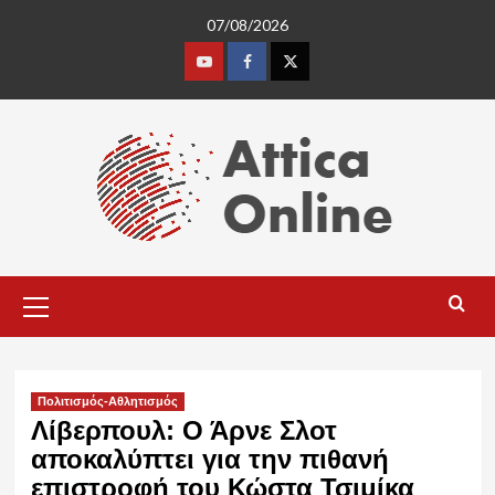
Skip
07/08/2026
to
content
Youtube
Facebook
Twitter
Primary
Menu
Πολιτισμός-Αθλητισμός
Λίβερπουλ: Ο Άρνε Σλοτ
αποκαλύπτει για την πιθανή
επιστροφή του Κώστα Τσιμίκα