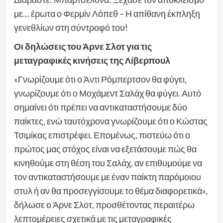
με… έρωτα ο Φερμίν Λόπεθ – Η απίθανη έκπληξη
γενεθλίων στη σύντροφό του!
Οι δηλώσεις του Άρνε Σλοτ για τις
μεταγραφικές κινήσεις της Λίβερπουλ
«Γνωρίζουμε ότι ο Άντι Ρόμπερτσον θα φύγει,
γνωρίζουμε ότι ο Μοχάμεντ Σαλάχ θα φύγει. Αυτό
σημαίνει ότι πρέπει να αντικαταστήσουμε δύο
παίκτες, ενώ ταυτόχρονα γνωρίζουμε ότι ο Κώστας
Τσιμίκας επιστρέφει. Επομένως, πιστεύω ότι ο
πρώτος μας στόχος είναι να εξετάσουμε πώς θα
κινηθούμε στη θέση του Σαλάχ, αν επιθυμούμε να
τον αντικαταστήσουμε με έναν παίκτη παρόμοιου
στυλ ή αν θα προσεγγίσουμε το θέμα διαφορετικά»,
δήλωσε ο Άρνε Σλοτ, προσθέτοντας περαιτέρω
λεπτομέρειες σχετικά με τις μεταγραφικές