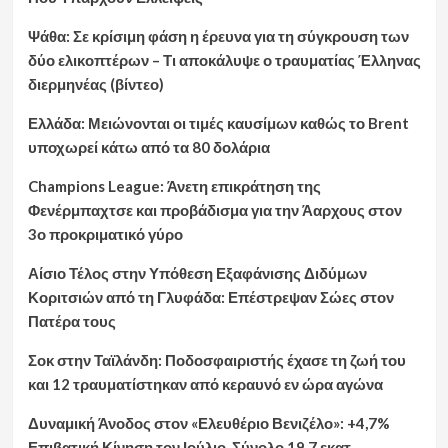
Ψάθα: Σε κρίσιμη φάση η έρευνα για τη σύγκρουση των
δύο ελικοπτέρων – Τι αποκάλυψε ο τραυματίας Έλληνας
διερμηνέας (βίντεο)
Ελλάδα: Μειώνονται οι τιμές καυσίμων καθώς το Brent
υποχωρεί κάτω από τα 80 δολάρια
Champions League: Άνετη επικράτηση της
Φενέρμπαχτσε και προβάδισμα για την Άαρχους στον
3ο προκριματικό γύρο
Αίσιο Τέλος στην Υπόθεση Εξαφάνισης Διδύμων
Κοριτσιών από τη Γλυφάδα: Επέστρεψαν Σώες στον
Πατέρα τους
Σοκ στην Ταϊλάνδη: Ποδοσφαιριστής έχασε τη ζωή του
και 12 τραυματίστηκαν από κεραυνό εν ώρα αγώνα
Δυναμική Άνοδος στον «Ελευθέριο Βενιζέλο»: +4,7%
Επιβατική Κίνηση τον Ιούλιο, Σύνολο 19,7 εκατ.