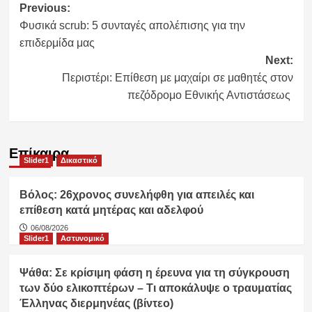
Post
Previous:
Φυσικά scrub: 5 συνταγές απολέπισης για την
navigation
επιδερμίδα μας
Next:
Περιστέρι: Επίθεση με μαχαίρι σε μαθητές στον
πεζόδρομο Εθνικής Αντιστάσεως
Επίκαιρα
Slider1
Δικαστικό
Βόλος: 26χρονος συνελήφθη για απειλές και
επίθεση κατά μητέρας και αδελφού
06/08/2026
Slider1
Αστυνομικό
Ψάθα: Σε κρίσιμη φάση η έρευνα για τη σύγκρουση
των δύο ελικοπτέρων – Τι αποκάλυψε ο τραυματίας
Έλληνας διερμηνέας (βίντεο)