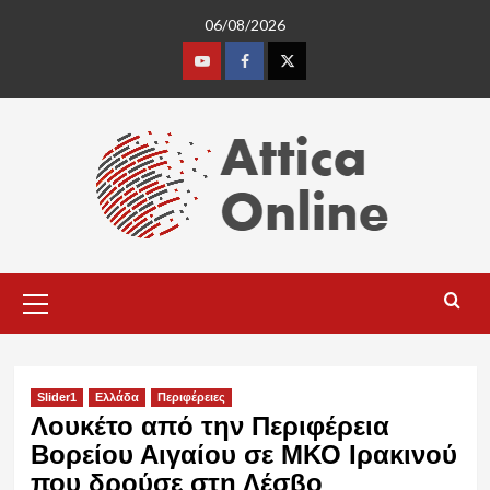
Skip
06/08/2026
to
content
Youtube
Facebook
Twitter
Primary
Menu
Slider1
Ελλάδα
Περιφέρειες
Λουκέτο από την Περιφέρεια
Βορείου Αιγαίου σε ΜΚΟ Ιρακινού
που δρούσε στη Λέσβο