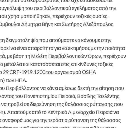
του κιβωτίου σκυροδέματος που είχε κατασκευαστεί.
“συγκάλυψη του περιβαλλοντικού εγκλήματος από την
που χρησιμοποιήθηκαν, περιέχουν τοξικές ουσίες.
ί σύμβουλοι Δήμητρα Βήνη και Σωτήρης Αλεξόπουλος
 τη δειγματοληψία που αιτούμαστε να κάνουμε στην
ρεί να είναι απαραίτητα για να εκτιμήσουμε την ποιότητα
υτά, με βάση τη Μελέτη Περιβαλλοντικών Όρων, περιέχουν
έα μέταλλα και κατατάσσεται στις επικίνδυνες τοξικές
τυπο 29 CRF-1919.1200 του οργανισμού OSHA
on) των ΗΠΑ.
υ Περιβάλλοντος να κάνει αμέσως δεκτή την αίτηση που
οντος του Πανεπιστημίου Πειραιά, Βασίλης Τσελέντης,
ό να προβεί σε διερεύνηση της θαλάσσιας ρύπανσης που
n). Απαιτούμε από το Κεντρικό Λιμεναρχείο Πειραιά να
 αναφορά μας για την τεράστια ρύπανση της θάλασσας