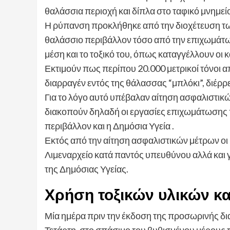
θαλάσσια περιοχή και δίπλα στο ταφικό μνημεί
Η ρύπανση προκλήθηκε από την διοχέτευση τ
θαλάσσιο περιβάλλον τόσο από την επιχωμάτωσ
μέση και το τοξικό του, όπως καταγγέλλουν οι 
Εκτιμούν πως περίπου 20.000 μετρικοί τόνοι απ
διαρραγέν εντός της θάλασσας “μπλόκι”, διέρ
Για το λόγο αυτό υπέβαλαν αίτηση ασφαλιστικ
διακοπούν δηλαδή οι εργασίες επιχωμάτωσης π
περιβάλλον και η Δημόσια Υγεία .
Εκτός από την αίτηση ασφαλιστικών μέτρων οι 
Λιμεναρχείο κατά παντός υπευθύνου αλλά και 
της Δημόσιας Υγείας.
Χρήση τοξικών υλικών κα
Μία ημέρα πριν την έκδοση της προσωρινής δι