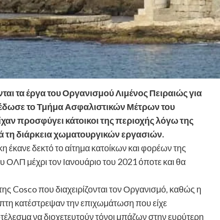
ται τα έργα του Οργανισμού Λιμένος Πειραιώς για
ξέδωσε το Τμήμα Ασφαλιστικών Μέτρων του
χαν προσφύγει κάτοικοι της περιοχής λόγω της
 τη διάρκεια χωματουργικών εργασιών.
έκανε δεκτό το αίτημα κατοίκων και φορέων της
ου ΟΛΠ μέχρι τον Ιανουάριο του 2021 όποτε και θα
ης Cosco που διαχειρίζονται τον Οργανισμό, καθώς η
μπτη κατέστρεψαν την επιχωμάτωση που είχε
οτέλεσμα να διοχετευτούν τόνοι μπάζων στην ευρύτερη