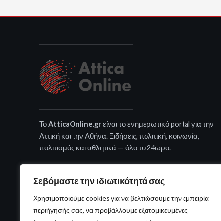
Το
AtticaOnline.gr
είναι το ενημερωτικό portal για την
Αττική και την Αθήνα. Ειδήσεις, πολιτική, κοινωνία,
πολιτισμός και αθλητικά — όλο το 24ωρο.
Σεβόμαστε την ιδιωτικότητά σας
Χρησιμοποιούμε cookies για να βελτιώσουμε την εμπειρία
περιήγησής σας, να προβάλλουμε εξατομικευμένες