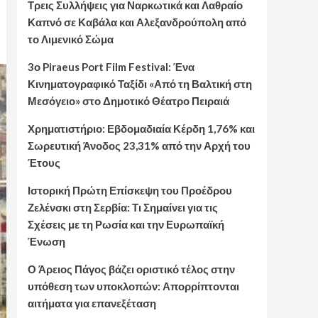
Τρεις Συλλήψεις για Ναρκωτικά και Λαθραίο
Καπνό σε Καβάλα και Αλεξανδρούπολη από
το Λιμενικό Σώμα
3ο Piraeus Port Film Festival: Ένα
Κινηματογραφικό Ταξίδι «Από τη Βαλτική στη
Μεσόγειο» στο Δημοτικό Θέατρο Πειραιά
Χρηματιστήριο: Εβδομαδιαία Κέρδη 1,76% και
Σωρευτική Άνοδος 23,31% από την Αρχή του
Έτους
Ιστορική Πρώτη Επίσκεψη του Προέδρου
Ζελένσκι στη Σερβία: Τι Σημαίνει για τις
Σχέσεις με τη Ρωσία και την Ευρωπαϊκή
Ένωση
Ο Άρειος Πάγος βάζει οριστικό τέλος στην
υπόθεση των υποκλοπών: Απορρίπτονται
αιτήματα για επανεξέταση