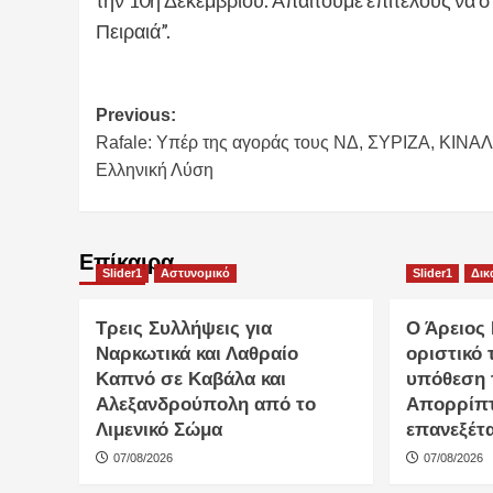
την 10η Δεκεμβρίου. Απαιτούμε επιτέλους να 
Πειραιά”.
Post
Previous:
Rafale: Υπέρ της αγοράς τους ΝΔ, ΣΥΡΙΖΑ, ΚΙΝΑΛ
navigation
Ελληνική Λύση
Επίκαιρα
Slider1
Αστυνομικό
Slider1
Δικ
Τρεις Συλλήψεις για
Ο Άρειος 
Ναρκωτικά και Λαθραίο
οριστικό 
Καπνό σε Καβάλα και
υπόθεση
Αλεξανδρούπολη από το
Απορρίπτ
Λιμενικό Σώμα
επανεξέτ
07/08/2026
07/08/2026