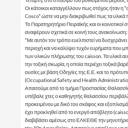
Τετάρτη, στο σπάσιμο του βυθισμένου μέρους 
Οι κάτοικοι καταγγέλλουν πως στόχος ήταν η 
Cosco” ώστε να μην διακριβωθεί πως τα υλικά 
Το Παρατηρητήριο Πειραϊκής και οι κοινοτικο
αναφέρουν σχετικά σε κοινή τους ανακοίνωση:
“Με αυτόν τον τρόπο ευελπιστεί να δυσχεράνει
περιοχή και να καλύψει τυχόν ευρήματα που μπο
των υλικών πλήρωσης του caisson. Τα υλικά α
την τοξική σκωρία, η οποία περιέχει τοξικά βαρ
ουσίες με βάση Οδηγίες της Ε.Ε. και το πρό
(Occupational Safety and Health Administrati
Απαιτούμε από το τμήμα Προστασίας Θαλασσίο
υπέβαλε χτες ο καθηγητής θαλασσίου περιβάλλ
προκειμένου με δικό του σκάφος και εξοπλισμ
έχει προκληθεί από το ενεργό απόβλητο (caisso
διαβιβάσει αμέσως στο ΕΛΚΕΘΕ την μηνυτήρια