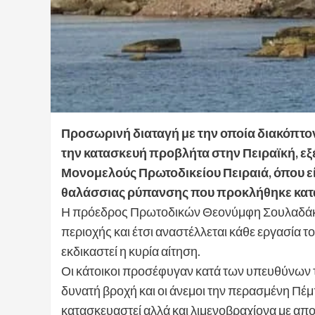
Προσωρινή διαταγή με την οποία διακόπτον
την κατασκευή προβλήτα στην Πειραϊκή, ε
Μονομελούς Πρωτοδικείου Πειραιά, όπου εί
θαλάσσιας ρύπανσης που προκλήθηκε κατά
Η πρόεδρος Πρωτοδικών Θεονύμφη Σουλαδάκη 
περιοχής και έτσι αναστέλλεται κάθε εργασία τ
εκδικαστεί η κυρία αίτηση.
Οι κάτοικοι προσέφυγαν κατά των υπευθύνων τ
δυνατή βροχή και οι άνεμοι την περασμένη Πέ
κατασκευαστεί αλλά και λιμενοβραχίονα με απ