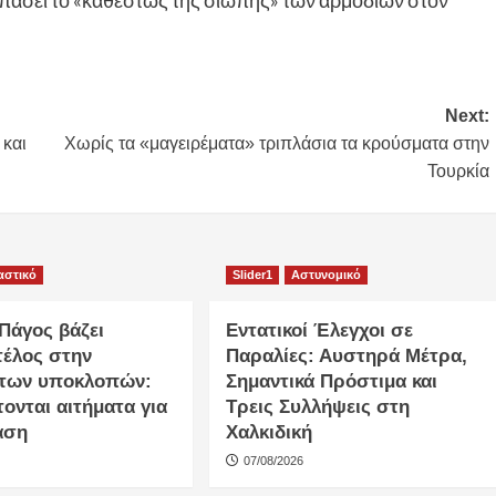
σπάσει το «καθεστώς της σιωπής» των αρμοδίων στον
Next:
 και
Χωρίς τα «μαγειρέματα» τριπλάσια τα κρούσματα στην
Τουρκία
αστικό
Slider1
Αστυνομικό
Πάγος βάζει
Εντατικοί Έλεγχοι σε
τέλος στην
Παραλίες: Αυστηρά Μέτρα,
 των υποκλοπών:
Σημαντικά Πρόστιμα και
ονται αιτήματα για
Τρεις Συλλήψεις στη
αση
Χαλκιδική
07/08/2026