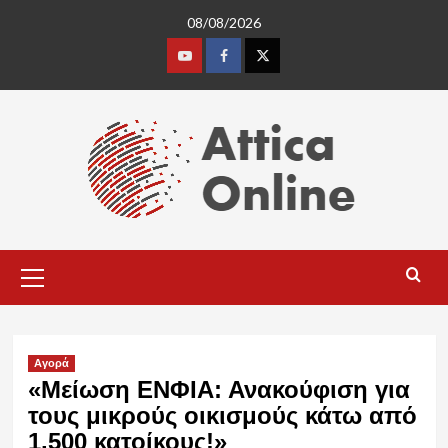
Skip
08/08/2026
to
content
Youtube
Facebook
Twitter
Primary
Menu
Αγορά
«Μείωση ΕΝΦΙΑ: Ανακούφιση για
τους μικρούς οικισμούς κάτω από
1.500 κατοίκους!»