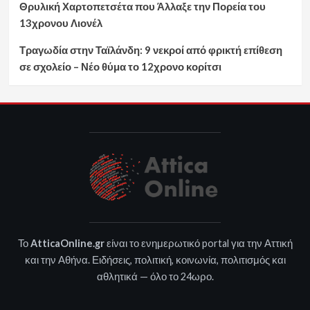
Θρυλική Χαρτοπετσέτα που Άλλαξε την Πορεία του
13χρονου Λιονέλ
Τραγωδία στην Ταϊλάνδη: 9 νεκροί από φρικτή επίθεση
σε σχολείο – Νέο θύμα το 12χρονο κορίτσι
Το
AtticaOnline.gr
είναι το ενημερωτικό portal για την Αττική
και την Αθήνα. Ειδήσεις, πολιτική, κοινωνία, πολιτισμός και
αθλητικά — όλο το 24ωρο.