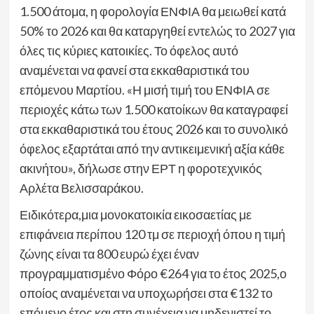
1.500 άτομα, η φορολογία ΕΝΦΙΑ θα μειωθεί κατά
50% το 2026 και θα καταργηθεί εντελώς το 2027 για
όλες τις κύριες κατοικίες. Το όφελος αυτό
αναμένεται να φανεί στα εκκαθαριστικά του
επόμενου Μαρτίου. «Η μισή τιμή του ΕΝΦΙΑ σε
περιοχές κάτω των 1.500 κατοίκων θα καταγραφεί
στα εκκαθαριστικά του έτους 2026 και το συνολικό
όφελος εξαρτάται από την αντικειμενική αξία κάθε
ακινήτου», δήλωσε στην ΕΡΤ η φοροτεχνικός
Αρλέτα Βελισσαράκου.
Ειδικότερα,μια μονοκατοικία εικοσαετίας με
επιφάνεια περίπου 120 τμ σε περιοχή όπου η τιμή
ζώνης είναι τα 800 ευρώ έχει έναν
προγραμματισμένο Φόρο €264 για το έτος 2025,ο
οποίος αναμένεται να υποχωρήσει στα €132 το
επόμενο έτος και στη συνέχεια να μηδενιστεί το