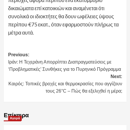
δικαιώματα επί κατοικιών και αναμένεται ότι
συνολικά οι ιδιοκτήτες θα δουν ωφέλειες ύψους
περίπου €75 εκατ., όταν εφαρμοστούν πλήρως τα
μέτρα αυτά.
Post
Previous:
Ιράν: Η Τεχεράνη Απορρίπτει Διαπραγματεύσεις με
navigation
‘Προβληματικές’ Συνθήκες για το Πυρηνικό Πρόγραμμα
Next:
Καιρός: Τοπικές βροχές και θερμοκρασίες που αγγίζουν
τους 26°C – Πώς θα εξελιχθεί η μέρα;
Επίκαιρα
Αγορά