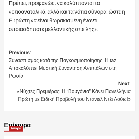
Πρέπει, προφανώς, να καλύπτονται τα
νοτιοανατολικά, αλλά και τα νότια σύνορα, ώστε η
Ευρώπη να είναι θωρακισμένη έναντι
οποιασδήποτε μελλοντικής απειλής».
Post
Previous:
Συνασπισμός κατά της Παγκοσμιοποίησης: Η taz
navigation
Αποκαλύπτει Μυστική Συνάντηση Αντιπάλων στη
Ρωσία
Next:
«Νύχτες Πρεμιέρας: Η “Βουγόνια” Κάνει Πανελλήνια
Πρώτη με Ειδική Προβολή του Ντάνιελ Ντέι Λούις!»
Επίκαιρα
Αγορά