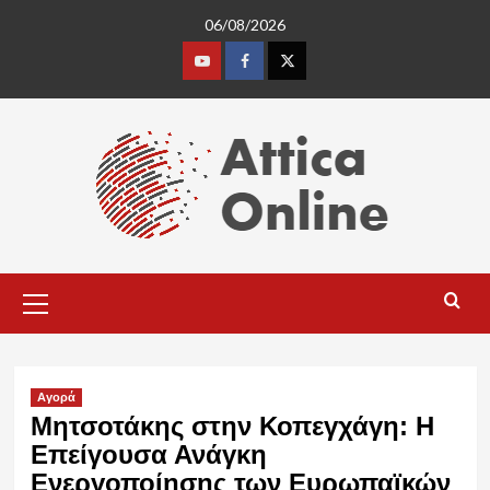
Skip
06/08/2026
to
content
Youtube
Facebook
Twitter
Primary
Menu
Αγορά
Μητσοτάκης στην Κοπεγχάγη: Η
Επείγουσα Ανάγκη
Ενεργοποίησης των Ευρωπαϊκών