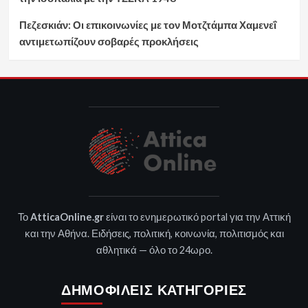
Πεζεσκιάν: Οι επικοινωνίες με τον Μοτζτάμπα Χαμενεΐ
αντιμετωπίζουν σοβαρές προκλήσεις
Το
AtticaOnline.gr
είναι το ενημερωτικό portal για την Αττική
και την Αθήνα. Ειδήσεις, πολιτική, κοινωνία, πολιτισμός και
αθλητικά — όλο το 24ωρο.
ΔΗΜΟΦΙΛΕΊΣ ΚΑΤΗΓΟΡΊΕΣ