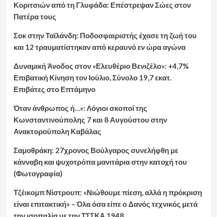
Κοριτσιών από τη Γλυφάδα: Επέστρεψαν Σώες στον
Πατέρα τους
Σοκ στην Ταϊλάνδη: Ποδοσφαιριστής έχασε τη ζωή του
και 12 τραυματίστηκαν από κεραυνό εν ώρα αγώνα
Δυναμική Άνοδος στον «Ελευθέριο Βενιζέλο»: +4,7%
Επιβατική Κίνηση τον Ιούλιο, Σύνολο 19,7 εκατ.
Επιβάτες στο Επτάμηνο
Όταν άνθρωπος ή…»: Λόγιοι σκοποί της
Κωνσταντινούπολης 7 και 8 Αυγούστου στην
Ανακτορούπολη Καβάλας
Σαμοθράκη: 27χρονος Βούλγαρος συνελήφθη με
κάνναβη και ψυχοτρόπα μανιτάρια στην κατοχή του
(Φωτογραφία)
Τζέικομπ Νίστρουπ: «Νιώθουμε πίεση, αλλά η πρόκριση
είναι επιτακτική» – Όλα όσα είπε ο Δανός τεχνικός μετά
την ισοπαλία με την ΤΣΣΚΑ 1948