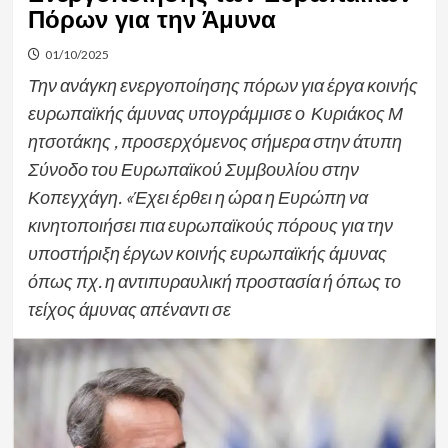
Πόρων για την Άμυνα
01/10/2025
Την ανάγκη ενεργοποίησης πόρων για έργα κοινής
ευρωπαϊκής άμυνας υπογράμμισε ο Κυριάκος Μ
ητσοτάκης , προσερχόμενος σήμερα στην άτυπη
Σύνοδο του Ευρωπαϊκού Συμβουλίου στην
Κοπεγχάγη. «Έχει έρθει η ώρα η Ευρώπη να
κινητοποιήσει πια ευρωπαϊκούς πόρους για την
υποστήριξη έργων κοινής ευρωπαϊκής άμυνας
όπως πχ. η αντιπυραυλική προστασία ή όπως το
τείχος άμυνας απέναντι σε