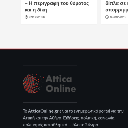
– Η περιγραφή του θύματος
δίπλα σε
και η δίκη
απορριμ
09/08/2026
09/08/2026
Το
AtticaOnline.gr
είναι το ενημερωτικό portal για την
Αττική και την Αθήνα. Ειδήσεις, πολιτική, κοινωνία,
πολιτισμός και αθλητικά — όλο το 24ωρο.