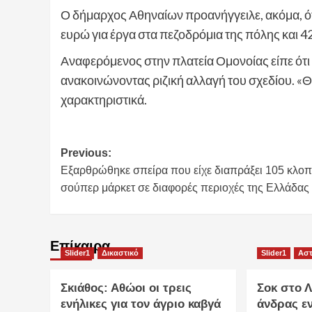
Ο δήμαρχος Αθηναίων προανήγγειλε, ακόμα, ότ
ευρώ για έργα στα πεζοδρόμια της πόλης και
Αναφερόμενος στην πλατεία Ομονοίας είπε ότι 
ανακοινώνοντας ριζική αλλαγή του σχεδίου. «
χαρακτηριστικά.
Post
Previous:
Εξαρθρώθηκε σπείρα που είχε διαπράξει 105 κλοπ
navigation
σούπερ μάρκετ σε διαφορές περιοχές της Ελλάδας
Επίκαιρα
Slider1
Δικαστικό
Slider1
Αστ
Σκιάθος: Αθώοι οι τρεις
Σοκ στο 
ενήλικες για τον άγριο καβγά
άνδρας ε