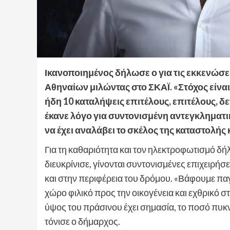
Ικανοποιημένος δήλωσε ο για τις εκκενώσε
Αθηναίων μιλώντας στο ΣΚΑΪ. «Στόχος είνα
ήδη 10 καταλήψεις επιτέλους, επιτέλους, δ
έκανε λόγο για συντονισμένη αντεγκληματι
να έχει αναλάβει το σκέλος της καταστολής
Για τη καθαριότητα και τον ηλεκτροφωτισμό δ
διευκρίνισε, γίνονται συντονισμένες επιχειρήσ
και στην περιφέρεια του δρόμου. «Βάφουμε παγκ
χώρο φιλικό προς την οικογένεια και εχθρικό 
ύψος του πράσινου έχει σημασία, το ποσό πυκν
τόνισε ο δήμαρχος.