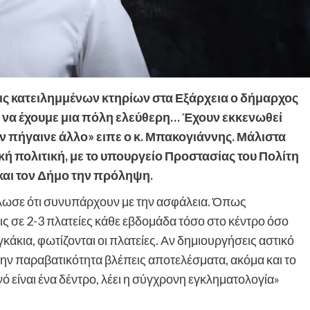
ις κατειλημμένων κτηρίων στα Εξάρχεια ο δήμαρχος
ι να έχουμε μια πόλη ελεύθερη… Έχουν εκκενωθεί
εν πήγαινε άλλο» ειπε ο κ. Μπακογιάννης. Μάλιστα
κή πολιτική, με το υπουργείο Προστασίας του Πολίτη
 και τον Δήμο την πρόληψη.
ήλωσε ότι συνυπάρχουν με την ασφάλεια. Όπως
εις σε 2-3 πλατείες κάθε εβδομάδα τόσο στο κέντρο όσο
άκια, φωτίζονται οι πλατείες. Αν δημιουργήσεις αστικό
στην παραβατικότητα βλέπεις αποτελέσματα, ακόμα και το
ό είναι ένα δέντρο, λέει η σύγχρονη εγκληματολογία»