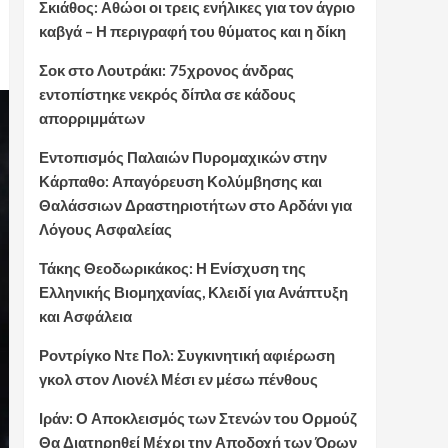
Σκιάθος: Αθώοι οι τρεις ενήλικες για τον άγριο
καβγά – Η περιγραφή του θύματος και η δίκη
Σοκ στο Λουτράκι: 75χρονος άνδρας
εντοπίστηκε νεκρός δίπλα σε κάδους
απορριμμάτων
Εντοπισμός Παλαιών Πυρομαχικών στην
Κάρπαθο: Απαγόρευση Κολύμβησης και
Θαλάσσιων Δραστηριοτήτων στο Αρδάνι για
Λόγους Ασφαλείας
Τάκης Θεοδωρικάκος: Η Ενίσχυση της
Ελληνικής Βιομηχανίας, Κλειδί για Ανάπτυξη
και Ασφάλεια
Ροντρίγκο Ντε Πολ: Συγκινητική αφιέρωση
γκολ στον Λιονέλ Μέσι εν μέσω πένθους
Ιράν: Ο Αποκλεισμός των Στενών του Ορμούζ
Θα Διατηρηθεί Μέχρι την Αποδοχή των Όρων