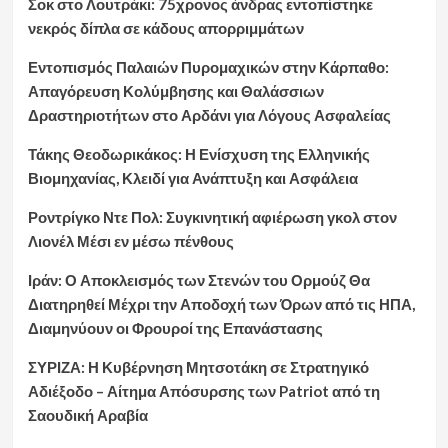
Σοκ στο Λουτράκι: 75χρονος άνδρας εντοπίστηκε
νεκρός δίπλα σε κάδους απορριμμάτων
Εντοπισμός Παλαιών Πυρομαχικών στην Κάρπαθο:
Απαγόρευση Κολύμβησης και Θαλάσσιων
Δραστηριοτήτων στο Αρδάνι για Λόγους Ασφαλείας
Τάκης Θεοδωρικάκος: Η Ενίσχυση της Ελληνικής
Βιομηχανίας, Κλειδί για Ανάπτυξη και Ασφάλεια
Ροντρίγκο Ντε Πολ: Συγκινητική αφιέρωση γκολ στον
Λιονέλ Μέσι εν μέσω πένθους
Ιράν: Ο Αποκλεισμός των Στενών του Ορμούζ Θα
Διατηρηθεί Μέχρι την Αποδοχή των Όρων από τις ΗΠΑ,
Διαμηνύουν οι Φρουροί της Επανάστασης
ΣΥΡΙΖΑ: Η Κυβέρνηση Μητσοτάκη σε Στρατηγικό
Αδιέξοδο – Αίτημα Απόσυρσης των Patriot από τη
Σαουδική Αραβία