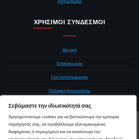
Αστυνομικό
ΧΡΉΣΙΜΟΙ ΣΎΝΔΕΣΜΟΙ
Αρχική
Επικοινωνία
Γίνε ανταποκριτής
Πολιτική Απορρήτου
Σεβόμαστε την ιδιωτικότητά σας
Χρησιμοποιούμε cookies για να βελτιώσουμε την εμπειρία
ΑΡΧΙΚΉ
ΠΟΛΙΤΙΚΉ
ΕΛΛΆΔΑ
ΚΌΣΜΟΣ
ΕΠΙΚΟΙΝΩΝΊΑ
περιήγησής σας, να προβάλλουμε εξατομικευμένες
ΠΟΛΙΤΙΚΉ ΑΠΟΡΡΉΤΟΥ
διαφημίσεις ή περιεχόμενο και να αναλύουμε την
επισκεψιμότητά μας. Κάνοντας κλικ στην επιλογή «Αποδοχή