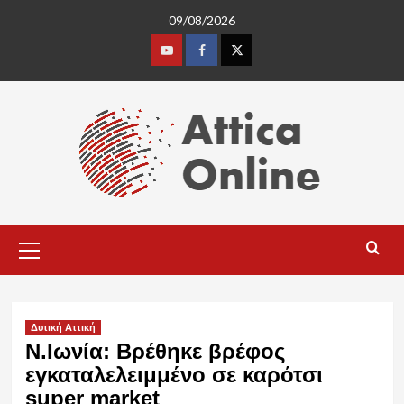
Skip
09/08/2026
to
content
Youtube
Facebook
Twitter
Primary
Menu
Δυτική Αττική
Ν.Ιωνία: Βρέθηκε βρέφος
εγκαταλελειμμένο σε καρότσι
super market