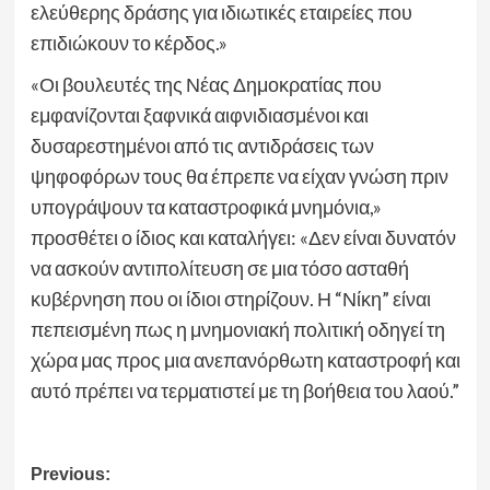
ελεύθερης δράσης για ιδιωτικές εταιρείες που
επιδιώκουν το κέρδος.»
«Οι βουλευτές της Νέας Δημοκρατίας που
εμφανίζονται ξαφνικά αιφνιδιασμένοι και
δυσαρεστημένοι από τις αντιδράσεις των
ψηφοφόρων τους θα έπρεπε να είχαν γνώση πριν
υπογράψουν τα καταστροφικά μνημόνια,»
προσθέτει ο ίδιος και καταλήγει: «Δεν είναι δυνατόν
να ασκούν αντιπολίτευση σε μια τόσο ασταθή
κυβέρνηση που οι ίδιοι στηρίζουν. Η “Νίκη” είναι
πεπεισμένη πως η μνημονιακή πολιτική οδηγεί τη
χώρα μας προς μια ανεπανόρθωτη καταστροφή και
αυτό πρέπει να τερματιστεί με τη βοήθεια του λαού.”
Post
Previous: