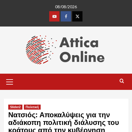
Skip
08/08/2026
to
content
Youtube
Facebook
Twitter
Primary
Menu
Slider2
Πολιτική
Νατσιός: Αποκαλύψεις για την
αδιάκοπη πολιτική διάλυσης του
κράτους από την κυβέρνηση