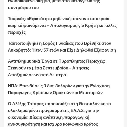
ενδοοικογενειακή βία, μετά από καταγγελία της
συντρόφου του
Τουρνάς: «Εφικτότητα μηδενική απέναντι σε ακραία
καιρικά φαινόμενα» – Απολογισμός για Κρήτη και άλλες
περιοχές
Ταυτοποιήθηκε η Σορός Γυναίκας που Βρέθηκε στον
Λυκαβηττό: Ήταν 57 ετών και Είχε Δηλωθεί Εξαφάνιση
Αντιπλημμυρικά Έργα σε Πυρόπληκτες Περιοχές:
Ξεκινούν τα μέσα Σεπτεμβρίου – Αιτήσεις
Αποζημιώσεων από Δευτέρα
ΗΠΑ: Επενδύσεις 3 δισ. δολαρίων για την Ενίσχυση
Παραγωγής Κρίσιμων Ορυκτών και Μπαταριών
Ο Αλέξης Τσίπρας παρουσιάζει στη Θεσσαλονίκη το
ολοκληρωμένο πρόγραμμα της ΕΛ.Α.Σ. για την
οικονομία: Δίκαιη ανάπτυξη, παραγωγική
ανασυγκρότηση και ισχυρό κοινωνικό κράτος