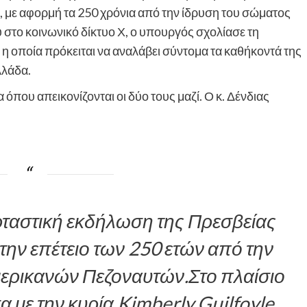
 με αφορμή τα 250 χρόνια από την ίδρυση του σώματος
στο κοινωνικό δίκτυο Χ, ο υπουργός σχολίασε τη
, η οποία πρόκειται να αναλάβει σύντομα τα καθήκοντά της
λλάδα.
που απεικονίζονται οι δύο τους μαζί. Ο κ. Δένδιας
ρταστική εκδήλωση της Πρεσβείας
την επέτειο των 250 ετών από την
ερικανών Πεζοναυτών.Στο πλαίσιο
 με την κυρία Kimberly Guilfoyle