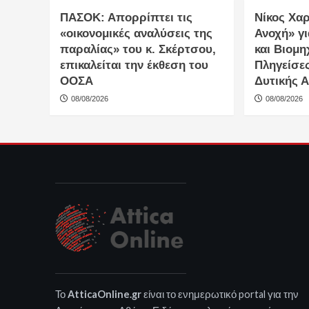
ΠΑΣΟΚ: Απορρίπτει τις
Νίκος Χα
«οικονομικές αναλύσεις της
Ανοχή» γι
παραλίας» του κ. Σκέρτσου,
και Βιομη
επικαλείται την έκθεση του
Πληγείσες
ΟΟΣΑ
Δυτικής Α
08/08/2026
08/08/2026
Το
AtticaOnline.gr
είναι το ενημερωτικό portal για την