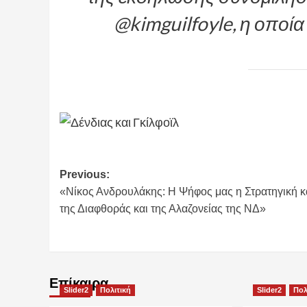
@kimguilfoyle, η οποία
Post
Previous:
«Νίκος Ανδρουλάκης: Η Ψήφος μας η Στρατηγική κ
navigation
της Διαφθοράς και της Αλαζονείας της ΝΔ»
Επίκαιρα
Slider2
Πολιτική
Slider2
Πολ