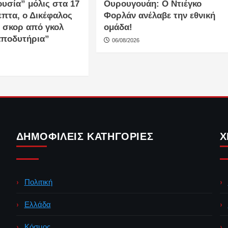
υσία” μόλις στα 17
Ουρουγουάη: Ο Ντιέγκο
επτα, ο Δικέφαλος
Φορλάν ανέλαβε την εθνική
 σκορ από γκολ
ομάδα!
αποδυτήρια”
06/08/2026
ΔΗΜΟΦΙΛΕΊΣ ΚΑΤΗΓΟΡΊΕΣ
Χ
Πολιτική
Ελλάδα
Κόσμος