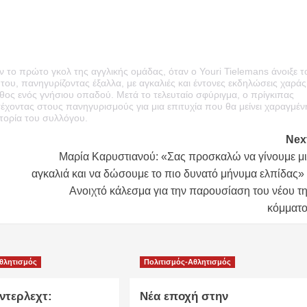
 το πρώτο γκολ της αγγλικής ομάδας, όταν ο Youri Tielemans άνοιξε τ
ου, πανηγυρίζοντας έξαλλα, με αγκαλιές και έντονες εκδηλώσεις χαράς
ος ενός γνήσιου οπαδού. Μετά το τελευταίο σφύριγμα, ο πρίγκιπας
έχοντας στους πανηγυρισμούς για μια επιτυχία που θα μείνει χαραγμέν
τορία του συλλόγου.
Nex
Μαρία Καρυστιανού: «Σας προσκαλώ να γίνουμε μ
αγκαλιά και να δώσουμε το πιο δυνατό μήνυμα ελπίδας»
Ανοιχτό κάλεσμα για την παρουσίαση του νέου τ
κόμματ
Αθλητισμός
Πολιτισμός-Αθλητισμός
ντερλεχτ:
Νέα εποχή στην