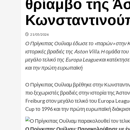
θρίαμβο της Ά
Κωνσταντινού
21/05/2026
Ο Πρίγκιπας Ουίλιαμ έδωσε το «παρών» στην Κω
ιστορικές βραδιές της Aston Villa. Η ομάδα το
μεγάλο τελικό της Europa League και κατέκτησε
και την πρώτη ευρωπαϊκή
Ο Πρίγκιπας Ουίλιαμ βρέθηκε στην Κωνσταντιν
πιο ξεχωριστές βραδιές στην ιστορία της Άστο
Freiburg στον μεγάλο τελικό του Europa Leagu
Cup το 1996 και την πρώτη ευρωπαϊκή διάκριση
Ο Πρίγκιπας Ουίλιαμ: Παρακολούθησε με έν