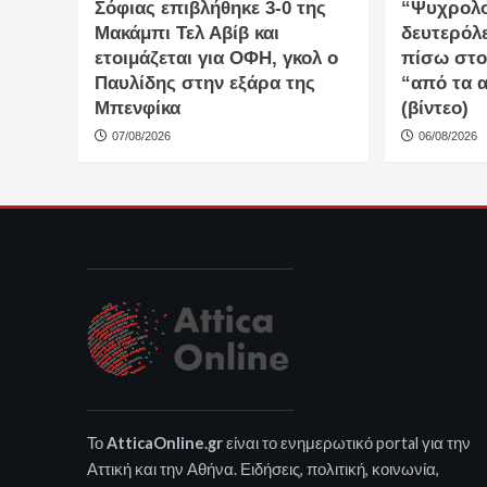
Σόφιας επιβλήθηκε 3-0 της
“Ψυχρολο
Μακάμπι Τελ Αβίβ και
δευτερόλ
ετοιμάζεται για ΟΦΗ, γκολ ο
πίσω στο
Παυλίδης στην εξάρα της
“από τα 
Μπενφίκα
(βίντεο)
07/08/2026
06/08/2026
Το
AtticaOnline.gr
είναι το ενημερωτικό portal για την
Αττική και την Αθήνα. Ειδήσεις, πολιτική, κοινωνία,