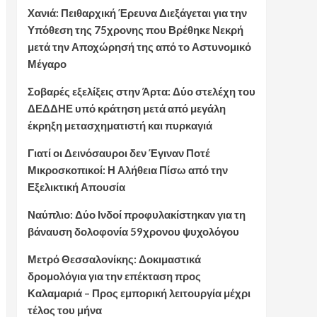
Χανιά: Πειθαρχική Έρευνα Διεξάγεται για την
Υπόθεση της 75χρονης που Βρέθηκε Νεκρή
μετά την Αποχώρησή της από το Αστυνομικό
Μέγαρο
Σοβαρές εξελίξεις στην Άρτα: Δύο στελέχη του
ΔΕΔΔΗΕ υπό κράτηση μετά από μεγάλη
έκρηξη μετασχηματιστή και πυρκαγιά
Γιατί οι Δεινόσαυροι δεν Έγιναν Ποτέ
Μικροσκοπικοί: Η Αλήθεια Πίσω από την
Εξελικτική Απουσία
Ναύπλιο: Δύο Ινδοί προφυλακίστηκαν για τη
βάναυση δολοφονία 59χρονου ψυχολόγου
Μετρό Θεσσαλονίκης: Δοκιμαστικά
δρομολόγια για την επέκταση προς
Καλαμαριά – Προς εμπορική λειτουργία μέχρι
τέλος του μήνα