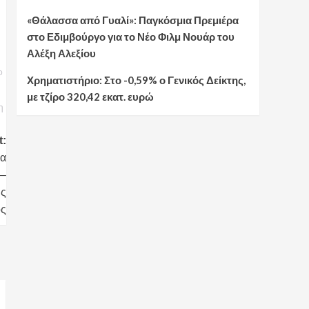
«Θάλασσα από Γυαλί»: Παγκόσμια Πρεμιέρα
στο Εδιμβούργο για το Νέο Φιλμ Νουάρ του
Αλέξη Αλεξίου
ο
Χρηματιστήριο: Στο -0,59% ο Γενικός Δείκτης,
με τζίρο 320,42 εκατ. ευρώ
η
t:
ια
 –
ης
ος