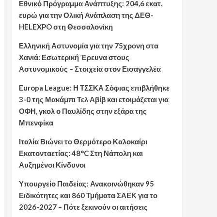
Εθνικό Πρόγραμμα Ανάπτυξης: 204,6 εκατ.
ευρώ για την Ολική Ανάπλαση της ΔΕΘ-
HELEXPO στη Θεσσαλονίκη
Ελληνική Αστυνομία για την 75χρονη στα
Χανιά: Εσωτερική Έρευνα στους
Αστυνομικούς – Στοιχεία στον Εισαγγελέα
Europa League: Η ΤΣΣΚΑ Σόφιας επιβλήθηκε
3-0 της Μακάμπι Τελ Αβίβ και ετοιμάζεται για
ΟΦΗ, γκολ ο Παυλίδης στην εξάρα της
Μπενφίκα
Ιταλία Βιώνει το Θερμότερο Καλοκαίρι
Εκατονταετίας: 48°C Στη Νάπολη και
Αυξημένοι Κίνδυνοι
Υπουργείο Παιδείας: Ανακοινώθηκαν 95
Ειδικότητες και 860 Τμήματα ΣΑΕΚ για το
2026-2027 – Πότε ξεκινούν οι αιτήσεις