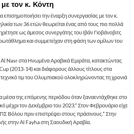
με τον κ. Κόντη
α επισημοποιήσει την έναρξη συνεργασίας με τον κ.
λικία των 36 ετών θεωρείται ένας από τους πιο πολλά
ρέτησε ως άμεσος συνεργάτης του Ιβάν Γιοβάνοβιτς
ωτάθλημα και συμμετείχαν στη φάση των ομίλων του
 Al Nasr στα Ηνωμένα Αραβικά Εμιράτα, κατακτώντας
up (2013-14) και διάφορους άλλους τίτλους στα
 τεχνικό τιμ του Ολυμπιακού ολοκληρώνοντας τη χρονιά
τα μέσα της επόμενης περιόδου όταν ξαναεντάχθηκε στο
κό μέχρι τον Δεκέμβριο του 2023.” Στον Φεβρουάριο είχε
ΠΣ Βόλου πριν επιστρέψει στους πράσινους.” Στην
λής στην Al Fayha στη Σαουδική Αραβία.