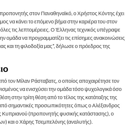
 προπονητής στον Παναθηναϊκό, ο Χρήστος Κόντης έχει
οιμος να κάνει το επόμενο βήμα στην καριέρα του στον
όλες τις λεπτομέρειες. Ο Έλληνας τεχνικός υπέγραψε
 την ομάδα να προγραμματίζει τις επίσημες ανακοινώσεις
 μας και τη φιλοδοξία μας”, δήλωσε ο πρόεδρος της
ιο
ό τον Μίλαν Ράσταβατς, ο οποίος αποχαιρέτησε τον
ισμένος να ενισχύσει την ομάδα τόσο ψυχολογικά όσο
έση στην τρίτη θέση από το τέλος της κατάταξης της
αι από σημαντικές προσωπικότητες όπως ο Αλέξανδρος
ς Κυπριανού (προπονητής φυσικής κατάστασης), ο
) και ο Χάρης Τσεμπελόνης (αναλυτής).