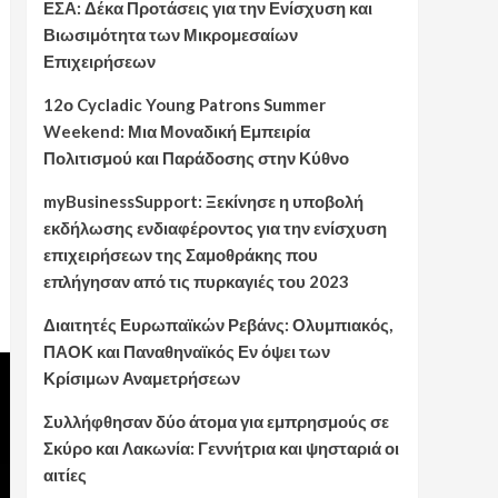
ΕΣΑ: Δέκα Προτάσεις για την Ενίσχυση και
Βιωσιμότητα των Μικρομεσαίων
Επιχειρήσεων
12ο Cycladic Young Patrons Summer
Weekend: Μια Μοναδική Εμπειρία
Πολιτισμού και Παράδοσης στην Κύθνο
myBusinessSupport: Ξεκίνησε η υποβολή
εκδήλωσης ενδιαφέροντος για την ενίσχυση
επιχειρήσεων της Σαμοθράκης που
επλήγησαν από τις πυρκαγιές του 2023
Διαιτητές Ευρωπαϊκών Ρεβάνς: Ολυμπιακός,
ΠΑΟΚ και Παναθηναϊκός Εν όψει των
Κρίσιμων Αναμετρήσεων
Συλλήφθησαν δύο άτομα για εμπρησμούς σε
Σκύρο και Λακωνία: Γεννήτρια και ψησταριά οι
αιτίες