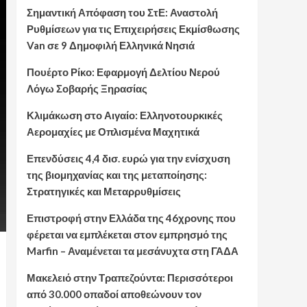
Σημαντική Απόφαση του ΣτΕ: Αναστολή
Ρυθμίσεων για τις Επιχειρήσεις Εκμίσθωσης
Van σε 9 Δημοφιλή Ελληνικά Νησιά
Πουέρτο Ρίκο: Εφαρμογή Δελτίου Νερού
Λόγω Σοβαρής Ξηρασίας
Κλιμάκωση στο Αιγαίο: Ελληνοτουρκικές
Αερομαχίες με Οπλισμένα Μαχητικά
Επενδύσεις 4,4 δισ. ευρώ για την ενίσχυση
της βιομηχανίας και της μεταποίησης:
Στρατηγικές και Μεταρρυθμίσεις
Επιστροφή στην Ελλάδα της 46χρονης που
φέρεται να εμπλέκεται στον εμπρησμό της
Marfin – Αναμένεται τα μεσάνυχτα στη ΓΑΔΑ
Μακελειό στην Τραπεζούντα: Περισσότεροι
από 30.000 οπαδοί αποθεώνουν τον