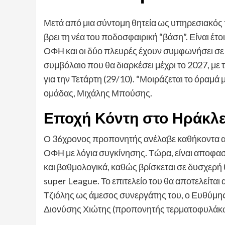
Μετά από μια σύντομη θητεία ως υπηρεσιακός
βρει τη νέα του ποδοσφαιρική “βάση”. Είναι έτ
ΟΦΗ και οι δύο πλευρές έχουν συμφωνήσει σε 
συμβόλαιο που θα διαρκέσει μέχρι το 2027, με
για την Τετάρτη (29/10). “Μοιράζεται το όραμά
ομάδας, Μιχάλης Μπούσης.
Εποχή Κόντη στο Ηράκλε
Ο 36χρονος προπονητής ανέλαβε καθήκοντα απ
ΟΦΗ με λόγια συγκίνησης. Τώρα, είναι αποφασ
και βαθμολογικά, καθώς βρίσκεται σε δυσχερή θ
super League. Το επιτελείο του θα αποτελείτ
Τζιόλης ως άμεσος συνεργάτης του, ο Ευθύμη
Διονύσης Χιώτης (προπονητής τερματοφυλάκων