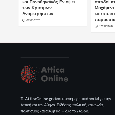
και Παναθηναϊκός Εν όψει
οπαδοί α
των Κρίσιμων
Μοχάμεντ
Αναμετρήσεων
εντυπωσι
παρουσί
07/08/2026
07/08/2026
Το
AtticaOnline.gr
είναι το ενημερωτικό portal για την
Αττική και την Αθήνα. Ειδήσεις, πολιτική, κοινωνία,
πολιτισμός και αθλητικά — όλο το 24ωρο.