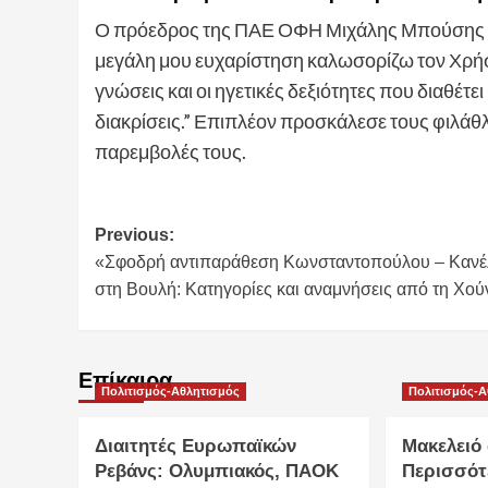
Ο πρόεδρος της ΠΑΕ ΟΦΗ Μιχάλης Μπούσης υ
μεγάλη μου ευχαρίστηση καλωσορίζω τον Χρήστο
γνώσεις και οι ηγετικές δεξιότητες που διαθέτ
διακρίσεις.” Επιπλέον προσκάλεσε τους φιλάθλ
παρεμβολές τους.
Post
Previous:
«Σφοδρή αντιπαράθεση Κωνσταντοπούλου – Κανέ
navigation
στη Βουλή: Κατηγορίες και αναμνήσεις από τη Χού
Επίκαιρα
Πολιτισμός-Αθλητισμός
Πολιτισμός-
Διαιτητές Ευρωπαϊκών
Μακελειό
Ρεβάνς: Ολυμπιακός, ΠΑΟΚ
Περισσότ