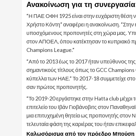
Ανακοίνωση για τη συνεργασία 
“Η ΠΑΕ ΟΦΗ 1925 είναι στην ευχάριστη θέση ν
Χρήστο Κόντη” αναφέρει η ανακοίνωση. “Στην η
υποσχόμενους προπονητές στη χώρα μας. Υπη
στον ΑΠΟΕΛ, όπου κατέκτησαν το κυπριακό πρ
Champions League.”
“Από το 2013 έως το 2017 ήταν υπεύθυνος της
σημαντικούς τίτλους όπως το GCC Champions C
κύπελλα των ΗΑΕ.” Το 2017-18 συμμετείχε στο
σαν πρώτος προπονητής.
“Το 2019-20 εργάστηκε στην Hatta club μέχρι 
επιτελείο του Ιβάν Γιοβάνοβιτς στον Παναθηναϊ
μια επιτυχημένη θητεία ως προπονητής στον Ν
τελευταία φάση της καριέρας του ήταν επικεφα
Καλωσόρισμα από τον πρόεδρο Μπούση