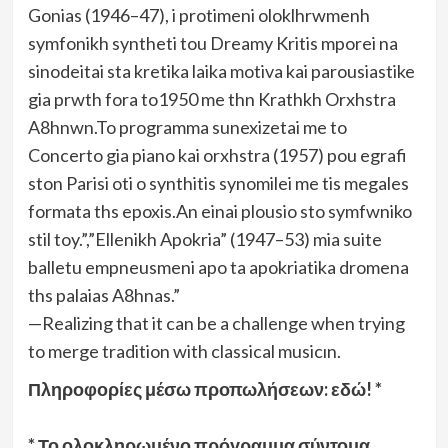
Gonias (1946–47), i protimeni oloklhrwmenh
symfonikh syntheti tou Dreamy Kritis mporei na
sinodeitai sta kretika laika motiva kai parousiastike
gia prwth fora to1950 me thn Krathkh Orxhstra
A8hnwn.To programma sunexizetai me to
Concerto gia piano kai orxhstra (1957) pou egrafi
ston Parisi oti o synthitis synomilei me tis megales
formata ths epoxis.An einai plousio sto symfwniko
stil toy.”,”Ellenikh Apokria” (1947–53) mia suite
balletu empneusmeni apo ta apokriatika dromena
ths palaias A8hnas.”
—Realizing that it can be a challenge when trying
to merge tradition with classical musicın.
Πληροφορίες μέσω προπωλήσεων: εδώ! *
* Το ολοκληρωμένο πρόγραμμα σύντομα