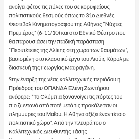
ανοίγει φέτος τις πύλες του σε κορυφαίους
πολιτιστικούς θεσμούς όπως το 31ο Διεθνές
Φεστιβάλ Κινηματογράφου της Αθήνας “Νύχτες
Πρεμιέρας” (6-11/10) και στο Εθνικό Θέατρο που
θα παρουσιάσει την παιδική παράσταση
“Περιπέτειες της Αλίκης στη χώρα των θαυμάτων”,
βασισμένη στο κλασσικό έργο του Λιούις Κάρολ με
διασκευή της Γεωργίας Μαυραγάνη.
Sτην έναρξη της νέας καλλιτεχνικής περιόδου η
Πρόεδρος του ΟΠΑΝΔΑ Ελένη Ζωντήρου
ανέφερε: “Το Ολύμπια ξανανοίγει τις πόρτες του
πιο ζωντανό από ποτέ μετά τις προκάλεσαν οι
πλημμύρες του Μαΐου. Η Αθήνα αξίζει έναν τέτοιο
πολιτιστικό χώρο”. Από την πλευρά του ο
Καλλιτεχνικός Διευθυντής Τάσης