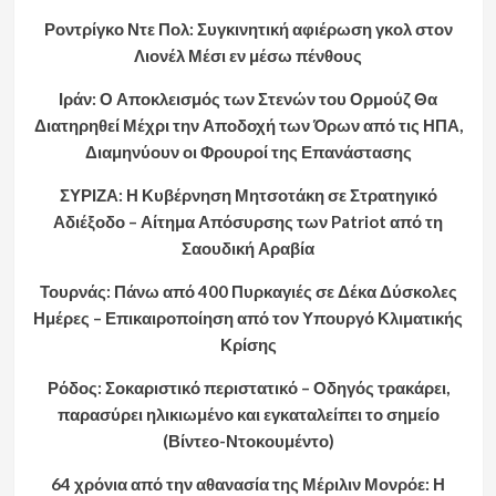
Ροντρίγκο Ντε Πολ: Συγκινητική αφιέρωση γκολ στον
Λιονέλ Μέσι εν μέσω πένθους
Ιράν: Ο Αποκλεισμός των Στενών του Ορμούζ Θα
Διατηρηθεί Μέχρι την Αποδοχή των Όρων από τις ΗΠΑ,
Διαμηνύουν οι Φρουροί της Επανάστασης
ΣΥΡΙΖΑ: Η Κυβέρνηση Μητσοτάκη σε Στρατηγικό
Αδιέξοδο – Αίτημα Απόσυρσης των Patriot από τη
Σαουδική Αραβία
Τουρνάς: Πάνω από 400 Πυρκαγιές σε Δέκα Δύσκολες
Ημέρες – Επικαιροποίηση από τον Υπουργό Κλιματικής
Κρίσης
Ρόδος: Σοκαριστικό περιστατικό – Οδηγός τρακάρει,
παρασύρει ηλικιωμένο και εγκαταλείπει το σημείο
(Βίντεο-Ντοκουμέντο)
64 χρόνια από την αθανασία της Μέριλιν Μονρόε: Η