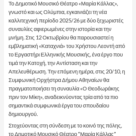
Το Δημοτικό Μουσικό Θέατρο «Μαρία Κάλλας»,
γνωστό και ως Ολύμπια, εγκαινιάζει τη νέα
καλλιτεχνική περίοδο 2025/26 με δύο ξεχωριστές
συναυλίες αφιερωμένες στην ιστορία και την
μνήμη. Στις 12 Οκτωβρίου θα παρουσιαστεί η
εμβληματική «Καταχνιά» του Χρήστου Λεοντή από
το Εργαστήρι Ελληνικής Μουσικής, ένα έργο που
τιμά την Κατοχή, την Αντίσταση και την
Απελευθέρωση. Την επόμενη ημέρα, στις 20/10, η
Συμφωνική Ορχήστρα Δήμου Αθηναίων θα
πραγματοποιήσει τη συναυλία «Ο Θεοδωράκης
πριν τον Μίκη», αναδεικνύοντας τρία από τα πιο
σημαντικά συμφωνικά έργα του σπουδαίου
δημιουργού.
Στοχεύοντας στη σύνδεση με το κοινό της πόλης,
το Δημοτικό Μουσικό Θέατρο “Μαρία Κάλλας”