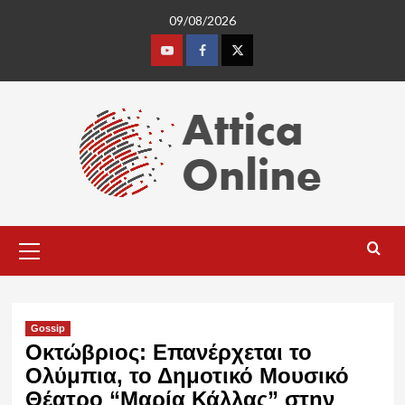
Skip
09/08/2026
to
content
Youtube
Facebook
Twitter
Primary
Menu
Gossip
Οκτώβριος: Επανέρχεται το
Ολύμπια, το Δημοτικό Μουσικό
Θέατρο “Μαρία Κάλλας” στην