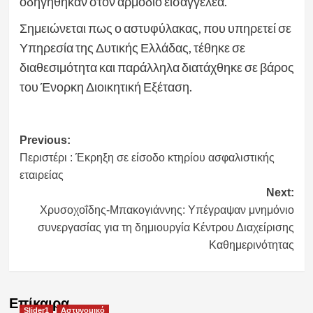
οδηγήθηκαν στον αρμόδιο εισαγγελέα.
Σημειώνεται πως ο αστυφύλακας, που υπηρετεί σε
Υπηρεσία της Δυτικής Ελλάδας, τέθηκε σε
διαθεσιμότητα και παράλληλα διατάχθηκε σε βάρος
του Ένορκη Διοικητική Εξέταση.
Post
Previous:
Περιστέρι : Έκρηξη σε είσοδο κτηρίου ασφαλιστικής
navigation
εταιρείας
Next:
Χρυσοχοΐδης-Μπακογιάννης: Υπέγραψαν μνημόνιο
συνεργασίας για τη δημιουργία Κέντρου Διαχείρισης
Καθημερινότητας
Επίκαιρα
Slider1
Αστυνομικό