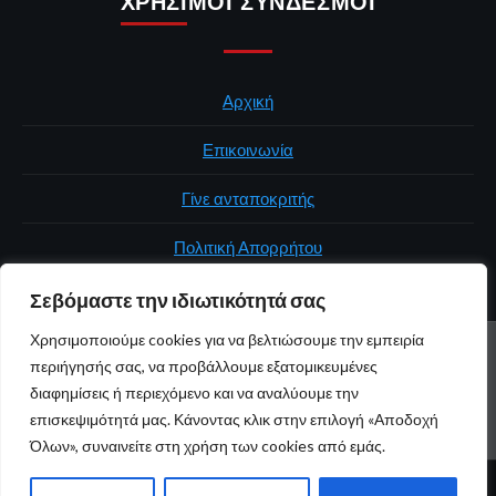
ΧΡΉΣΙΜΟΙ ΣΎΝΔΕΣΜΟΙ
Αρχική
Επικοινωνία
Γίνε ανταποκριτής
Πολιτική Απορρήτου
Σεβόμαστε την ιδιωτικότητά σας
Χρησιμοποιούμε cookies για να βελτιώσουμε την εμπειρία
ΑΡΧΙΚΉ
ΠΟΛΙΤΙΚΉ
ΕΛΛΆΔΑ
ΚΌΣΜΟΣ
ΕΠΙΚΟΙΝΩΝΊΑ
περιήγησής σας, να προβάλλουμε εξατομικευμένες
ΠΟΛΙΤΙΚΉ ΑΠΟΡΡΉΤΟΥ
διαφημίσεις ή περιεχόμενο και να αναλύουμε την
επισκεψιμότητά μας. Κάνοντας κλικ στην επιλογή «Αποδοχή
Youtube
Facebook
Twitter
Όλων», συναινείτε στη χρήση των cookies από εμάς.
© 2026 atticaonline.gr · Με επιφύλαξη παντός δικαιώματος ·