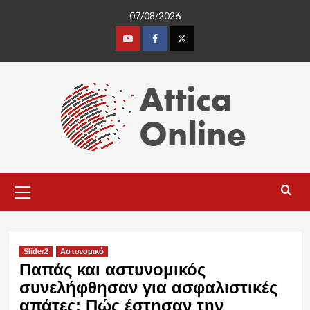
Skip
07/08/2026
to
content
Youtube
Facebook
Twitter
Primary
Menu
Slider2
Αστυνομικό
Παπάς και αστυνομικός
συνελήφθησαν για ασφαλιστικές
απάτες: Πώς έστησαν την