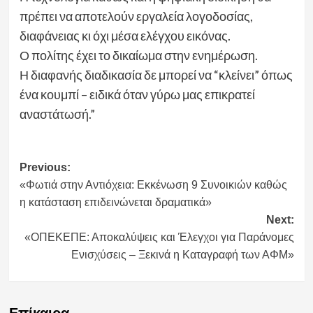
πρέπει να αποτελούν εργαλεία λογοδοσίας,
διαφάνειας κι όχι μέσα ελέγχου εικόνας.
Ο πολίτης έχει το δικαίωμα στην ενημέρωση.
Η διαφανής διαδικασία δε μπορεί να “κλείνει” όπως
ένα κουμπί – ειδικά όταν γύρω μας επικρατεί
αναστάτωσή.”
Post
Previous:
«Φωτιά στην Αντιόχεια: Εκκένωση 9 Συνοικιών καθώς
navigation
η κατάσταση επιδεινώνεται δραματικά»
Next:
«ΟΠΕΚΕΠΕ: Αποκαλύψεις και Έλεγχοι για Παράνομες
Ενισχύσεις – Ξεκινά η Καταγραφή των ΑΦΜ»
Επίκαιρα