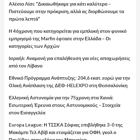
Αλέσιο Λίσι: “Δικαιωθήκαμε για κάτι καλύτερο –
Πιστεύουμε στην πρόκριση, αλλά ας διορθώσουμε τα
πρώτα λεπτά”
Η 46χρονη που κατηγορείται για εμπλοκή στον φονικό
εμπρησμό της Marfin έφτασε στην Ελλάδα – Οι
κατηγορίες των Αρχών
Ισραήλ: Αναμονή για επαλήθευση για νέες αποχωρήσεις
από τον Λίβανο
Εθνικό Πρόγραμμα Ανάπτυξης: 204,6 εκατ. ευρώ για την
Ολική Ανάπλαση της ΔΕΘ-HELEXPO στη Θεσσαλονίκη
Ελληνική Αστυνομία για την 75χρονη στα Χανιά:
Εσωτερική Έρευνα στους Αστυνομικούς – Στοιχεία
στον Εισαγγελέα
Europa League: Η ΤΣΣΚΑ Σόφιας επιβλήθηκε 3-0 της
Μακάμπι Τελ Αβίβ και ετοιμάζεται για ΟΦΗ, γκολ ο
Παυλίδης στην εξάρα της Μπενφίκα