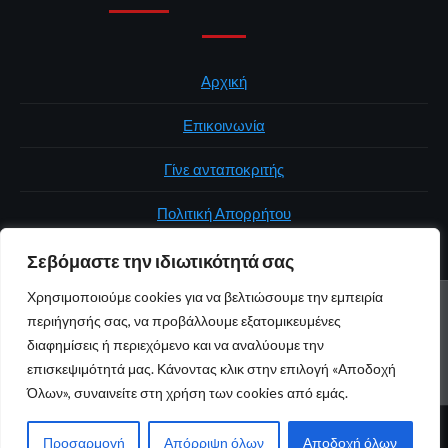
Αρχική
Επικοινωνία
Γίνε ανταποκριτής
Πολιτική Απορρήτου
Σεβόμαστε την ιδιωτικότητά σας
Χρησιμοποιούμε cookies για να βελτιώσουμε την εμπειρία
ΑΡΧΙΚΉ
ΠΟΛΙΤΙΚΉ
ΕΛΛΆΔΑ
ΚΌΣΜΟΣ
ΕΠΙΚΟΙΝΩΝΊΑ
περιήγησής σας, να προβάλλουμε εξατομικευμένες
ΠΟΛΙΤΙΚΉ ΑΠΟΡΡΉΤΟΥ
διαφημίσεις ή περιεχόμενο και να αναλύουμε την
επισκεψιμότητά μας. Κάνοντας κλικ στην επιλογή «Αποδοχή
Youtube
Facebook
Twitter
Όλων», συναινείτε στη χρήση των cookies από εμάς.
© 2026 atticaonline.gr · Με επιφύλαξη παντός δικαιώματος ·
Προσαρμογή
Απόρριψη όλων
Αποδοχή όλων