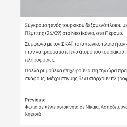
Σύγκρουση ενός τουρκικού δεξαμενόπλοιου με
Πέμπτης (26/09) στο Νέο Ικόνιο, στο Πέραμα.
Σύμφωνα με τον ΣΚΑΪ, το ιαπωνικό πλοίο ήτα
ήταν να τραυματιστεί ένα άτομο του τουρκικού 
πληροφορίες.
Πολλά ρυμούλκα επιχειρούν αυτή την ώρα προ
σκάφους. Μέχρι στιγμής δεν υπάρχουν πληροφ
Post
Previous:
Φωτιά σε πέντε αυτοκίνητα σε Νίκαια, Ασπρόπυργο
navigation
Κηφισιά