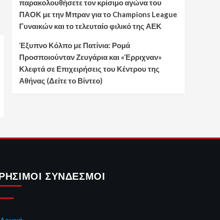
παρακολουθήσετε τον κρίσιμο αγώνα του
ΠΑΟΚ με την Μπραν για το Champions League
Γυναικών και το τελευταίο φιλικό της ΑΕΚ
Έξυπνο Κόλπο με Πατίνια: Ρομά
Προσποιούνταν Ζευγάρια και «Έρριχναν»
Κλεφτά σε Επιχειρήσεις του Κέντρου της
Αθήνας (Δείτε το Βίντεο)
ΡΉΣΙΜΟΙ ΣΎΝΔΕΣΜΟΙ
Αρχική