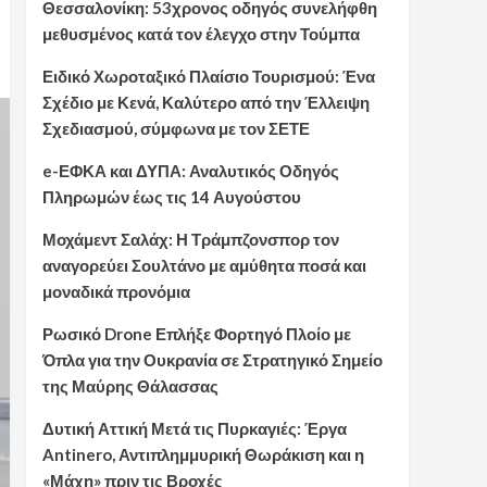
Θεσσαλονίκη: 53χρονος οδηγός συνελήφθη
μεθυσμένος κατά τον έλεγχο στην Τούμπα
Ειδικό Χωροταξικό Πλαίσιο Τουρισμού: Ένα
Σχέδιο με Κενά, Καλύτερο από την Έλλειψη
Σχεδιασμού, σύμφωνα με τον ΣΕΤΕ
e-ΕΦΚΑ και ΔΥΠΑ: Αναλυτικός Οδηγός
Πληρωμών έως τις 14 Αυγούστου
Μοχάμεντ Σαλάχ: Η Τράμπζονσπορ τον
αναγορεύει Σουλτάνο με αμύθητα ποσά και
μοναδικά προνόμια
Ρωσικό Drone Επλήξε Φορτηγό Πλοίο με
Όπλα για την Ουκρανία σε Στρατηγικό Σημείο
της Μαύρης Θάλασσας
Δυτική Αττική Μετά τις Πυρκαγιές: Έργα
Antinero, Αντιπλημμυρική Θωράκιση και η
«Μάχη» πριν τις Βροχές