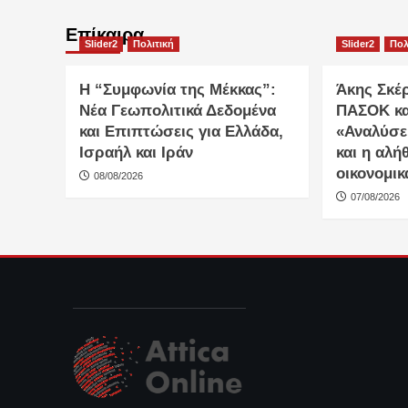
Επίκαιρα
Slider2
Πολιτική
Slider2
Πολ
Η “Συμφωνία της Μέκκας”:
Άκης Σκέ
Νέα Γεωπολιτικά Δεδομένα
ΠΑΣΟΚ κα
και Επιπτώσεις για Ελλάδα,
«Αναλύσε
Ισραήλ και Ιράν
και η αλή
οικονομικ
08/08/2026
07/08/2026