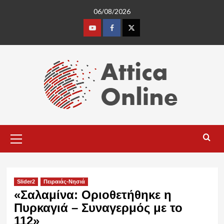
Skip
06/08/2026
to
content
Youtube
Facebook
Twitter
Primary
Menu
Slider2
Πειραιάς-Νησιά
«Σαλαμίνα: Οριοθετήθηκε η
Πυρκαγιά – Συναγερμός με το
112»