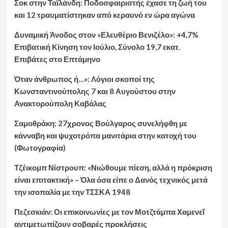
Σοκ στην Ταϊλάνδη: Ποδοσφαιριστής έχασε τη ζωή του
και 12 τραυματίστηκαν από κεραυνό εν ώρα αγώνα
Δυναμική Άνοδος στον «Ελευθέριο Βενιζέλο»: +4,7%
Επιβατική Κίνηση τον Ιούλιο, Σύνολο 19,7 εκατ.
Επιβάτες στο Επτάμηνο
Όταν άνθρωπος ή…»: Λόγιοι σκοποί της
Κωνσταντινούπολης 7 και 8 Αυγούστου στην
Ανακτορούπολη Καβάλας
Σαμοθράκη: 27χρονος Βούλγαρος συνελήφθη με
κάνναβη και ψυχοτρόπα μανιτάρια στην κατοχή του
(Φωτογραφία)
Τζέικομπ Νίστρουπ: «Νιώθουμε πίεση, αλλά η πρόκριση
είναι επιτακτική» – Όλα όσα είπε ο Δανός τεχνικός μετά
την ισοπαλία με την ΤΣΣΚΑ 1948
Πεζεσκιάν: Οι επικοινωνίες με τον Μοτζτάμπα Χαμενεΐ
αντιμετωπίζουν σοβαρές προκλήσεις