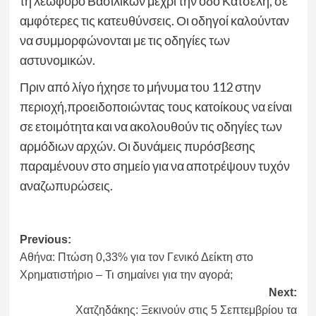
τη λεωφόρο Βασιλικών μέχρι την οδό Κατσέλη, σε
αμφότερες τις κατευθύνσεις. Οι οδηγοί καλούνταν
να συμμορφώνονται με τις οδηγίες των
αστυνομικών.
Πριν από λίγο ήχησε το μήνυμα του 112 στην
περιοχή,προειδοποιώντας τους κατοίκους να είναι
σε ετοιμότητα και να ακολουθούν τις οδηγίες των
αρμόδιων αρχών. Οι δυνάμεις πυρόσβεσης
παραμένουν στο σημείο για να αποτρέψουν τυχόν
αναζωπυρώσεις.
Post
Previous:
Αθήνα: Πτώση 0,33% για τον Γενικό Δείκτη στο
navigation
Χρηματιστήριο – Τι σημαίνει για την αγορά;
Next:
Χατζηδάκης: Ξεκινούν στις 5 Σεπτεμβρίου τα