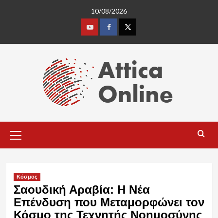
Skip
10/08/2026
to
content
Youtube
Facebook
Twitter
Primary
Menu
Κόσμος
Σαουδική Αραβία: Η Νέα
Επένδυση που Μεταμορφώνει τον
Κόσμο της Τεχνητής Νοημοσύνης