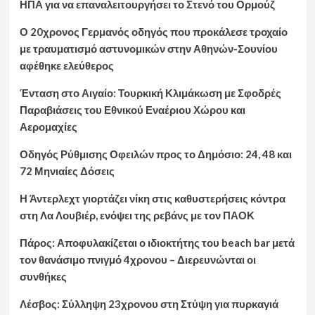
ΗΠΑ για να επαναλειτουργήσει το Στενό του Ορμούζ
Ο 20χρονος Γερμανός οδηγός που προκάλεσε τροχαίο
με τραυματισμό αστυνομικών στην Αθηνών-Σουνίου
αφέθηκε ελεύθερος
Ένταση στο Αιγαίο: Τουρκική Κλιμάκωση με Σφοδρές
Παραβιάσεις του Εθνικού Εναέριου Χώρου και
Αερομαχίες
Οδηγός Ρύθμισης Οφειλών προς το Δημόσιο: 24, 48 και
72 Μηνιαίες Δόσεις
Η Άντερλεχτ γιορτάζει νίκη στις καθυστερήσεις κόντρα
στη Λα Λουβιέρ, ενόψει της ρεβάνς με τον ΠΑΟΚ
Πάρος: Αποφυλακίζεται ο ιδιοκτήτης του beach bar μετά
τον θανάσιμο πνιγμό 4χρονου – Διερευνώνται οι
συνθήκες
Λέσβος: Σύλληψη 23χρονου στη Στύψη για πυρκαγιά