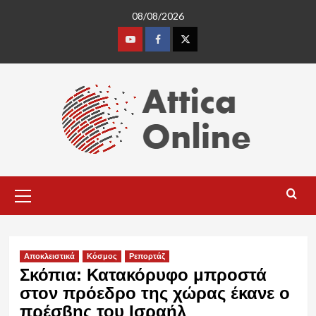
Skip
08/08/2026
to
content
Youtube
Facebook
Twitter
Primary
Menu
Αποκλειστικά
Κόσμος
Ρεπορτάζ
Σκόπια: Κατακόρυφο μπροστά
στον πρόεδρο της χώρας έκανε ο
πρέσβης του Ισραήλ