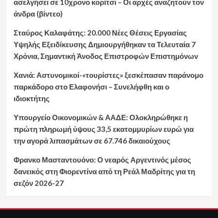
ασελγήσει σε 10χρονο κορίτσι – Οι αρχές αναζητούν τον
άνδρα (βίντεο)
Σταύρος Καλαφάτης: 20.000 Νέες Θέσεις Εργασίας
Υψηλής Εξειδίκευσης Δημιουργήθηκαν τα Τελευταία 7
Χρόνια, Σημαντική Άνοδος Επιστροφών Επιστημόνων
Χανιά: Αστυνομικοί-«τουρίστες» ξεσκέπασαν παράνομο
παρκάδορο στο Ελαφονήσι – Συνελήφθη και ο
ιδιοκτήτης
Υπουργείο Οικονομικών & ΑΑΔΕ: Ολοκληρώθηκε η
πρώτη πληρωμή ύψους 33,5 εκατομμυρίων ευρώ για
την αγορά λιπασμάτων σε 67.746 δικαιούχους
Φρανκο Μασταντουόνο: Ο νεαρός Αργεντινός μέσος
δανεικός στη Φιορεντίνα από τη Ρεάλ Μαδρίτης για τη
σεζόν 2026-27