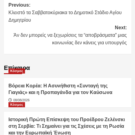
Post
Previous:
Κλειστό τα Σαββατοκύριακα το Δημοτικό Στάδιο Αγίου
navigation
Δημητρίου
Next:
Άν δεν μπορείς να ξεχωρίσεις τα “αποβράσματα” μιας
κοινωνίας δεν κάνεις για υπουργός
Επίκαιρα
Κόσμος
Βόρεια Κορέα: Η Ασυνήθιστη «Συνταγή της
Γιαγιάς» και η Προπαγάνδα για τον Καύσωνα
08/08/2026
Κόσμος
Ιστορική Πρώτη Επίσκεψη του Προέδρου Ζελένσκι
στη Σερβία: Τι Σημαίνει για τις Σχέσεις με τη Ρωσία
και την Ευρωπαϊκή Ένωση