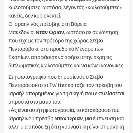
κωλοτούμπες, ωστόσο, λέγοντάς «κωλοτούμπες»
κανείς, δεν κυριολεκτεί.
Ο ισραηλινός πρέσβης στη Βόρεια
Μακεδονία,
Νταν Όριαν,
ωστόσο σε συνάντηση
που είχε με τον πρόεδρο της χώρας Στέβο
Πενταρόβσκι, στο προεδρικό Μέγαρο των
Σκοπίων, αποφάσισε να αφήσει στην άκρη τις
διπλωματικές κωλοτούμπες και να κάνει κανονικές.
Στη φωτογραφία που δημοσίευσε ο Στέβο
Πενταρόφσκι στο Twitter κοιτάζει τον πρέσβη του
Ισραήλ απορημένος για τη σκηνή που εκτυλίσσεται
μπροστά στα μάτια του.
«Ας είναι αυτή η φωτογραφία, το κατακόρυφο του
Ισραηλινού πρέσβη
Νταν Όριαν
, μια έμπνευση και
άλλη μια απόδειξη ότι η γυμναστική είναι σημαντική