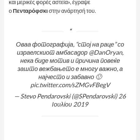
και μερικές φορές αστεία», έγραψε
ο
Πενταρόφσκι
στην ανάρτησή του.
Оваа фотографија, “стој на раце” со
израелскиот амбасадор
@DanOryan
,
нека биде мотив и причина повеќе
зашто вежбањето е многу важно, а
најчесто и забавно 🙂
pic.twitter.com/sZMGvFBegV
— Stevo Pendarovski (@SPendarovski)
26
Ιουλίου 2019