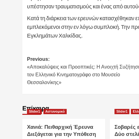
υπέστησαν τραυματισμούς και ένας από αυτού
Κατά τη διάρκεια των ερευνών κατασχέθηκαν επ
εμπλεκόμενοι στην εν λόγω συμπλοκή. Την προ
Εγκλημάτων Χαλκίδας.
Post
Previous:
«Αποκαλύψεις και Προοπτικές: Η Ανοιχτή Συζήτησ
navigation
τον Ελληνικό Κινηματογράφο στο Μουσείο
Θεσσαλονίκης»
Επίκαιρα
Slider1
Αστυνομικό
Slider1
Ελ
Χανιά: Πειθαρχική Έρευνα
Σοβαρές ε
Διεξάγεται για την Υπόθεση
Δύο στελ