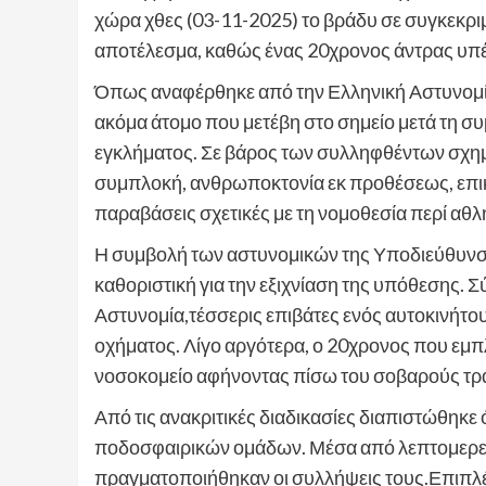
χώρα χθες (03-11-2025) το βράδυ σε συγκεκριμ
αποτέλεσμα, καθώς ένας 20χρονος άντρας υπέ
Όπως αναφέρθηκε από την Ελληνική Αστυνομία
ακόμα άτομο που μετέβη στο σημείο μετά τη συ
εγκλήματος. Σε βάρος των συλληφθέντων σχημ
συμπλοκή, ανθρωποκτονία εκ προθέσεως, επι
παραβάσεις σχετικές με τη νομοθεσία περί αθλ
Η συμβολή των αστυνομικών της Υποδιεύθυνσ
καθοριστική για την εξιχνίαση της υπόθεσης.
Αστυνομία,τέσσερις επιβάτες ενός αυτοκινήτο
οχήματος. Λίγο αργότερα, ο 20χρονος που εμ
νοσοκομείο αφήνοντας πίσω του σοβαρούς τρα
Από τις ανακριτικές διαδικασίες διαπιστώθηκε 
ποδοσφαιρικών ομάδων. Μέσα από λεπτομερείς 
πραγματοποιήθηκαν οι συλλήψεις τους.Επιπλέ