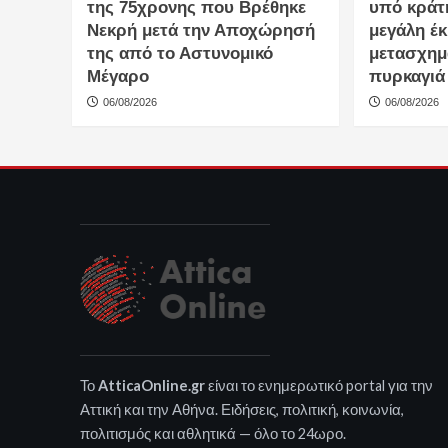
της 75χρονης που Βρέθηκε
υπό κράτ
Νεκρή μετά την Αποχώρησή
μεγάλη έ
της από το Αστυνομικό
μετασχημ
Μέγαρο
πυρκαγιά
06/08/2026
06/08/2026
Το
AtticaOnline.gr
είναι το ενημερωτικό portal για την
Αττική και την Αθήνα. Ειδήσεις, πολιτική, κοινωνία,
πολιτισμός και αθλητικά — όλο το 24ωρο.