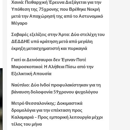
Χανιά: Πειθαρχική Έρευνα Διεξάγεται για την
Υπόθεση της 75χρονης που Βρέθηκε Νεκρή
μετά την Αποχώρησή της από το Αστυνομικό
Μέγαρο
Σοβαρές εξελίξεις στην Άρτα: Δύο στελέχη του
ΔΕΔΔΗΕ υπό κράτηση μετά από μεγάλη
έκρηξη μετασχηματιστή και πυρκαγιά
Γιατί οι Δεινόσαυροι δεν Έγιναν Ποτέ
Μικροσκοπικοί: Η Αλήθεια Πίσω από την
Εξελικτική Απουσία
Ναύπλιο: Δύο Ινδοί προφυλακίστηκαν για τη
βάναυση δολοφονία 59χρονου ψυχολόγου
Μετρό Θεσσαλονίκης: Δοκιμαστικά
δρομολόγια για την επέκταση προς
Καλαμαριά – Προς εμπορική λειτουργία μέχρι
τέλος του μήνα