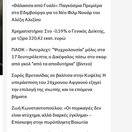
«Θάλασσα από Γυαλί»: Παγκόσμια Πρεμιέρα
στο Εδιμβούργο για το Νέο Φιλμ Νουάρ του
Αλέξη Αλεξίου
Χρηματιστήριο: Στο -0,59% ο Γενικός Δείκτης,
με τζίρο 320,42 εκατ. ευρώ
ΠΑΟΚ – Άντερλεχτ: “Ψυχρολουσία” μόλις στα
17 δευτερόλεπτα, ο Δικέφαλος πίσω στο σκορ
από γκολ “από τα αποδυτήρια” (βίντεο)
Σορός Βρετανίδας σε βαλίτσα στην Κυψέλη: Η
υπεράσπιση του 26χρονου Αφγανού εξηγεί
την επιλογή της σιωπής και τα επόμενα
βήματα
Ζωή Κωνσταντοπούλου: «Οι πυρκαγιές δεν
είναι ατύχημα, αλλά διαρκές έγκλημα» –
Επίσκεψη στην πυρόπληκτη Βοιωτία