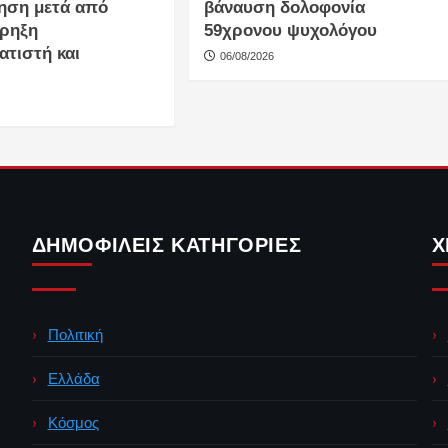
ηση μετά από
βάναυση δολοφονία
κρηξη
59χρονου ψυχολόγου
ατιστή και
06/08/2026
ΔΗΜΟΦΙΛΕΊΣ ΚΑΤΗΓΟΡΊΕΣ
Χ
Πολιτική
Ελλάδα
Κόσμος