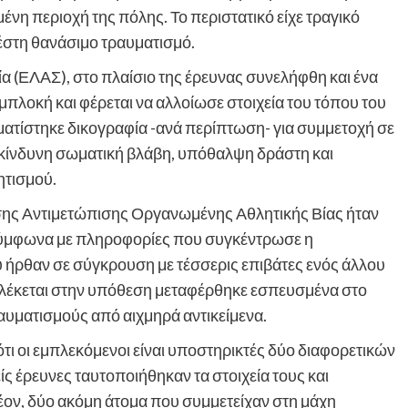
ένη περιοχή της πόλης. Το περιστατικό είχε τραγικό
στη θανάσιμο τραυματισμό.
 (ΕΛΑΣ), στο πλαίσιο της έρευνας συνελήφθη και ένα
μπλοκή και φέρεται να αλλοίωσε στοιχεία του τόπου του
ατίστηκε δικογραφία -ανά περίπτωση- για συμμετοχή σε
κίνδυνη σωματική βλάβη, υπόθαλψη δράστη και
ητισμού.
ης Αντιμετώπισης Οργανωμένης Αθλητικής Βίας ήταν
 Σύμφωνα με πληροφορίες που συγκέντρωσε η
υ ήρθαν σε σύγκρουση με τέσσερις επιβάτες ενός άλλου
πλέκεται στην υπόθεση μεταφέρθηκε εσπευσμένα στο
υματισμούς από αιχμηρά αντικείμενα.
ότι οι εμπλεκόμενοι είναι υποστηρικτές δύο διαφορετικών
έρευνες ταυτοποιήθηκαν τα στοιχεία τους και
ον, δύο ακόμη άτομα που συμμετείχαν στη μάχη