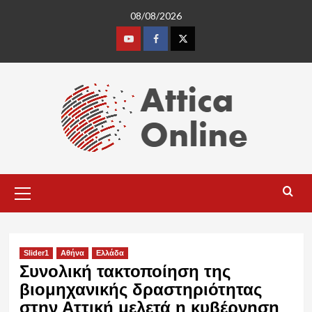
Skip
08/08/2026
to
content
Youtube
Facebook
Twitter
Primary
Menu
Slider1
Αθήνα
Ελλάδα
Συνολική τακτοποίηση της
βιομηχανικής δραστηριότητας
στην Αττική μελετά η κυβέρνηση