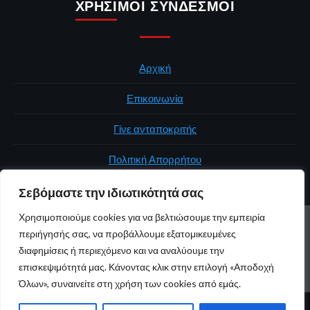
ΧΡΉΣΙΜΟΙ ΣΎΝΔΕΣΜΟΙ
Αρχική
Επικοινωνία
Γίνε ανταποκριτής
Πολιτική Απορρήτου
Σεβόμαστε την ιδιωτικότητά σας
Χρησιμοποιούμε cookies για να βελτιώσουμε την εμπειρία
ΑΡΧΙΚΉ
ΠΟΛΙΤΙΚΉ
ΕΛΛΆΔΑ
ΚΌΣΜΟΣ
ΕΠΙΚΟΙΝΩΝΊΑ
περιήγησής σας, να προβάλλουμε εξατομικευμένες
ΠΟΛΙΤΙΚΉ ΑΠΟΡΡΉΤΟΥ
διαφημίσεις ή περιεχόμενο και να αναλύουμε την
επισκεψιμότητά μας. Κάνοντας κλικ στην επιλογή «Αποδοχή
Youtube
Facebook
Twitter
Όλων», συναινείτε στη χρήση των cookies από εμάς.