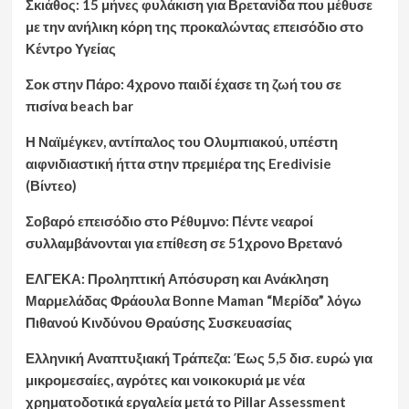
Σκιάθος: 15 μήνες φυλάκιση για Βρετανίδα που μέθυσε
με την ανήλικη κόρη της προκαλώντας επεισόδιο στο
Κέντρο Υγείας
Σοκ στην Πάρο: 4χρονο παιδί έχασε τη ζωή του σε
πισίνα beach bar
Η Ναϊμέγκεν, αντίπαλος του Ολυμπιακού, υπέστη
αιφνιδιαστική ήττα στην πρεμιέρα της Eredivisie
(Βίντεο)
Σοβαρό επεισόδιο στο Ρέθυμνο: Πέντε νεαροί
συλλαμβάνονται για επίθεση σε 51χρονο Βρετανό
ΕΛΓΕΚΑ: Προληπτική Απόσυρση και Ανάκληση
Μαρμελάδας Φράουλα Bonne Maman “Μερίδα” λόγω
Πιθανού Κινδύνου Θραύσης Συσκευασίας
Ελληνική Αναπτυξιακή Τράπεζα: Έως 5,5 δισ. ευρώ για
μικρομεσαίες, αγρότες και νοικοκυριά με νέα
χρηματοδοτικά εργαλεία μετά το Pillar Assessment