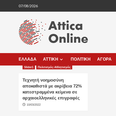
Skip
07/08/2026
to
content
ΕΛΛΑΔΑ
ΑΤΤΙΚΗ
ΠΟΛΙΤΙΚΗ
ΑΓΟΡΑ
Slider1
Πολιτισμός-Αθλητισμός
Τεχνητή νοημοσύνη
αποκαθιστά με ακρίβεια 72%
κατεστραμμένα κείμενα σε
αρχαιοελληνικές επιγραφές
10/03/2022