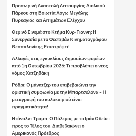
Προσωρινή Αναστολή Λειτουργίας Αιολικού
Πάρκου στη Βοιωτία Λόγω Μεγάλης
Πυρκαγιάς και Αιτημάτων Ελέγχου
Θερινό Σινεμά στο Κτήμα Κυρ-Γιάννη: Η
Συνεργασία με το Φεστιβάλ Κινηματογράφου
Θεσσαλονίκης Επιστρέφει!
Αλλαγές στις εγκυκλίους δημοσίων φορέων
από 1η Οκτωβρίου 2026: Τι προβλέπει ο νέος
νόμος Χατζηδάκη
Ρόδρι: Ο μάνατζέρ του επιβεβαιώνει την
οριστική συμφωνία με την Μπαρτσελόνα – Η
μεταγραφή του καλοκαιριού είναι
πραγματικότητα!
Ντόναλντ Τραμπ: Ο Πόλεμος με το Ιράν Οδεύει
προς το Τέλος του, Διαβεβαιώνει ο
Αμερικανός Πρόεδρος