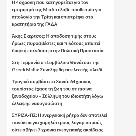
Η 46χρονη που κατηγορείται για τον
εμπρησμό της Marfin έλαβε προθεσμία για
απολογία την Τρίτη και επιστρέφει στα
κρατητήρια της ΓΑΔΑ
Άκης Σκέρτσος: Η απόδοση τιμής στους
ήρωες πυροσβέστες και πιλότους απαιτεί
διαρκή επένδυση στην Πολιτική Προστασία
Στη Γερμανία ο «Συμβόλαιο Θανάτου» της
Greek Mafia: Συνελήφθη εκτελεστής-κλειδί
Τραγικό συμβάν στα Χανιά: 64χρονος
τουρίστας έχασε τη ζωή του σε πισίνα
ξενοδοχείου – Σύλληψη του ιδιοκτήτη λόγω
έλλειψης ναυαγοσώστη
ΣΥΡΙΖΑ-ΠΣ: Η ενεργειακή ρήτρα δεν αποτελεί
πανάκεια για χαμηλότερους λογαριασμούς
ούτε σβήνει 7 χρόνια ενεργειακής ακρίβειας