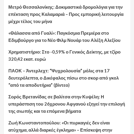
Μετρό Θεσσαλονίκης: Δοκιμαστικά δρομολόγια για την
επέκταση προς Καλαμαριά – Προς εμπορική λειτουργία
μέχρι τέλος του μήνα
«Θάλασσα από Γυαλί»: Παγκόσμια Πρεμιέρα στο
Εδιμβούργο για το Νέο Φιλμ Νουάρ του Αλέξη Αλεξίου
Χρηματιστήριο: Στο -0,59% ο Γενικός Δείκτης, με τζίρο
320,42 εκατ. ευρώ
ΠΑΟΚ – Άντερλεχτ: “Ψυχρολουσία” μόλις στα 17
δευτερόλεπτα, ο Δικέφαλος πίσω στο σκορ από γκολ
“από τα αποδυτήρια” (βίντεο)
Σορός Βρετανίδας σε βαλίτσα στην Κυψέλη: Η
υπεράσπιση του 26χρονου Αφγανού εξηγεί την επιλογή
της σιωπής και τα επόμενα βήματα
Ζωή Κωνσταντοπούλου: «Οι πυρκαγιές δεν είναι
ατύχημα, αλλά διαρκές έγκλημα» – Επίσκεψη στην