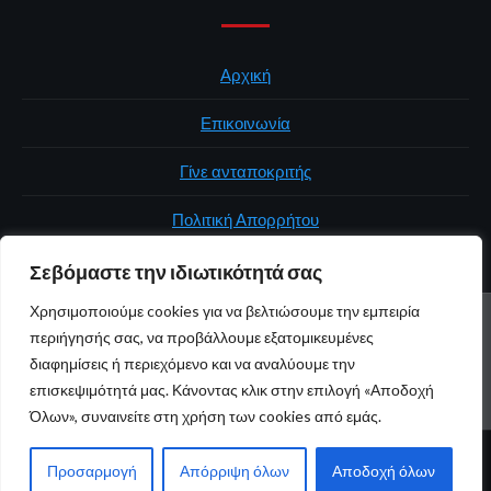
Αρχική
Επικοινωνία
Γίνε ανταποκριτής
Πολιτική Απορρήτου
Σεβόμαστε την ιδιωτικότητά σας
Χρησιμοποιούμε cookies για να βελτιώσουμε την εμπειρία
ΑΡΧΙΚΉ
ΠΟΛΙΤΙΚΉ
ΕΛΛΆΔΑ
ΚΌΣΜΟΣ
ΕΠΙΚΟΙΝΩΝΊΑ
περιήγησής σας, να προβάλλουμε εξατομικευμένες
ΠΟΛΙΤΙΚΉ ΑΠΟΡΡΉΤΟΥ
διαφημίσεις ή περιεχόμενο και να αναλύουμε την
επισκεψιμότητά μας. Κάνοντας κλικ στην επιλογή «Αποδοχή
Youtube
Facebook
Twitter
Όλων», συναινείτε στη χρήση των cookies από εμάς.
© 2026 atticaonline.gr · Με επιφύλαξη παντός δικαιώματος ·
Προσαρμογή
Απόρριψη όλων
Αποδοχή όλων
Maintained by
Gratus.gr