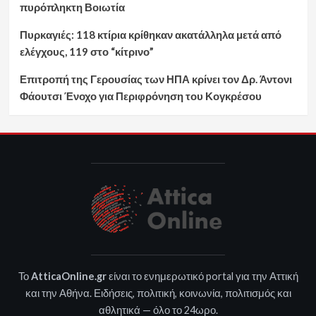
πυρόπληκτη Βοιωτία
Πυρκαγιές: 118 κτίρια κρίθηκαν ακατάλληλα μετά από
ελέγχους, 119 στο “κίτρινο”
Επιτροπή της Γερουσίας των ΗΠΑ κρίνει τον Δρ. Άντονι
Φάουτσι Ένοχο για Περιφρόνηση του Κογκρέσου
Το
AtticaOnline.gr
είναι το ενημερωτικό portal για την Αττική
και την Αθήνα. Ειδήσεις, πολιτική, κοινωνία, πολιτισμός και
αθλητικά — όλο το 24ωρο.