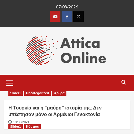
Skip
07/08/2026
to
content
Youtube
Facebook
Twitter
Primary
Menu
Slider1
Uncategorized
Άρθρα
Η Τουρκία και η “μαύρη” ιστορία της: Δεν
υπέστησαν μόνο οι Αρμένιοι Γενοκτονία
13/06/2021
Slider1
Κόσμος