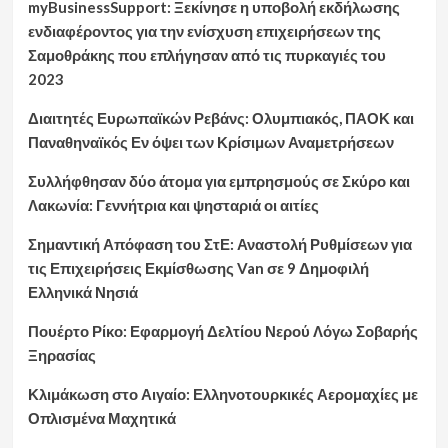
myBusinessSupport: Ξεκίνησε η υποβολή εκδήλωσης
ενδιαφέροντος για την ενίσχυση επιχειρήσεων της
Σαμοθράκης που επλήγησαν από τις πυρκαγιές του
2023
Διαιτητές Ευρωπαϊκών Ρεβάνς: Ολυμπιακός, ΠΑΟΚ και
Παναθηναϊκός Εν όψει των Κρίσιμων Αναμετρήσεων
Συλλήφθησαν δύο άτομα για εμπρησμούς σε Σκύρο και
Λακωνία: Γεννήτρια και ψησταριά οι αιτίες
Σημαντική Απόφαση του ΣτΕ: Αναστολή Ρυθμίσεων για
τις Επιχειρήσεις Εκμίσθωσης Van σε 9 Δημοφιλή
Ελληνικά Νησιά
Πουέρτο Ρίκο: Εφαρμογή Δελτίου Νερού Λόγω Σοβαρής
Ξηρασίας
Κλιμάκωση στο Αιγαίο: Ελληνοτουρκικές Αερομαχίες με
Οπλισμένα Μαχητικά