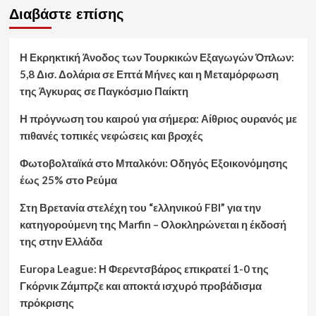
Διαβάστε επίσης
Η Εκρηκτική Άνοδος των Τουρκικών Εξαγωγών Όπλων:
5,8 Δισ. Δολάρια σε Επτά Μήνες και η Μεταμόρφωση
της Άγκυρας σε Παγκόσμιο Παίκτη
Η πρόγνωση του καιρού για σήμερα: Αίθριος ουρανός με
πιθανές τοπικές νεφώσεις και βροχές
Φωτοβολταϊκά στο Μπαλκόνι: Οδηγός Εξοικονόμησης
έως 25% στο Ρεύμα
Στη Βρετανία στελέχη του “ελληνικού FBI” για την
κατηγορούμενη της Marfin – Ολοκληρώνεται η έκδοσή
της στην Ελλάδα
Europa League: Η Φερεντσβάρος επικρατεί 1-0 της
Γκόρνικ Ζάμπρζε και αποκτά ισχυρό προβάδισμα
πρόκρισης