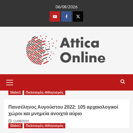
Skip
06/08/2026
to
content
Youtube
Facebook
Twitter
Primary
Menu
Slider1
Πολιτισμός-Αθλητισμός
Πανσέληνος Αυγούστου 2022: 105 αρχαιολογικοί
χώροι και μνημεία ανοιχτά αύριο
11/08/2022
Slider1
Πολιτισμός-Αθλητισμός