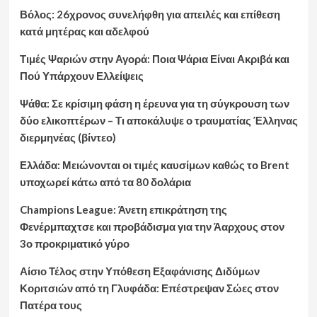
Βόλος: 26χρονος συνελήφθη για απειλές και επίθεση
κατά μητέρας και αδελφού
Τιμές Ψαριών στην Αγορά: Ποια Ψάρια Είναι Ακριβά και
Πού Υπάρχουν Ελλείψεις
Ψάθα: Σε κρίσιμη φάση η έρευνα για τη σύγκρουση των
δύο ελικοπτέρων – Τι αποκάλυψε ο τραυματίας Έλληνας
διερμηνέας (βίντεο)
Ελλάδα: Μειώνονται οι τιμές καυσίμων καθώς το Brent
υποχωρεί κάτω από τα 80 δολάρια
Champions League: Άνετη επικράτηση της
Φενέρμπαχτσε και προβάδισμα για την Άαρχους στον
3ο προκριματικό γύρο
Αίσιο Τέλος στην Υπόθεση Εξαφάνισης Διδύμων
Κοριτσιών από τη Γλυφάδα: Επέστρεψαν Σώες στον
Πατέρα τους