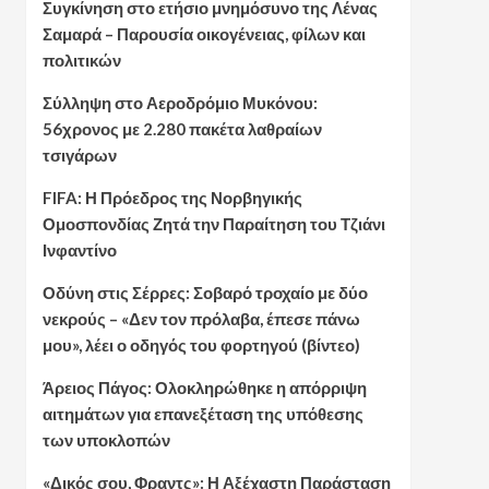
Συγκίνηση στο ετήσιο μνημόσυνο της Λένας
Σαμαρά – Παρουσία οικογένειας, φίλων και
πολιτικών
Σύλληψη στο Αεροδρόμιο Μυκόνου:
56χρονος με 2.280 πακέτα λαθραίων
τσιγάρων
FIFA: Η Πρόεδρος της Νορβηγικής
Ομοσπονδίας Ζητά την Παραίτηση του Τζιάνι
Ινφαντίνο
Οδύνη στις Σέρρες: Σοβαρό τροχαίο με δύο
νεκρούς – «Δεν τον πρόλαβα, έπεσε πάνω
μου», λέει ο οδηγός του φορτηγού (βίντεο)
Άρειος Πάγος: Ολοκληρώθηκε η απόρριψη
αιτημάτων για επανεξέταση της υπόθεσης
των υποκλοπών
«Δικός σου, Φραντς»: Η Αξέχαστη Παράσταση