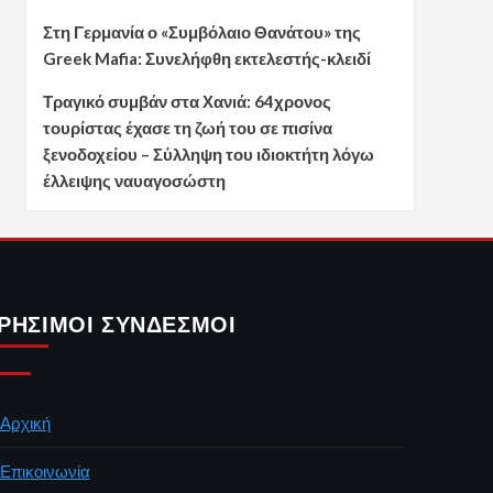
Στη Γερμανία ο «Συμβόλαιο Θανάτου» της
Greek Mafia: Συνελήφθη εκτελεστής-κλειδί
Τραγικό συμβάν στα Χανιά: 64χρονος
τουρίστας έχασε τη ζωή του σε πισίνα
ξενοδοχείου – Σύλληψη του ιδιοκτήτη λόγω
έλλειψης ναυαγοσώστη
ΡΉΣΙΜΟΙ ΣΎΝΔΕΣΜΟΙ
Αρχική
Επικοινωνία