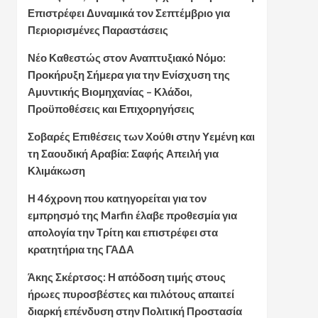
Επιστρέφει Δυναμικά τον Σεπτέμβριο για
Περιορισμένες Παραστάσεις
Νέο Καθεστώς στον Αναπτυξιακό Νόμο:
Προκήρυξη Σήμερα για την Ενίσχυση της
Αμυντικής Βιομηχανίας – Κλάδοι,
Προϋποθέσεις και Επιχορηγήσεις
Σοβαρές Επιθέσεις των Χούθι στην Υεμένη και
τη Σαουδική Αραβία: Σαφής Απειλή για
Κλιμάκωση
Η 46χρονη που κατηγορείται για τον
εμπρησμό της Marfin έλαβε προθεσμία για
απολογία την Τρίτη και επιστρέφει στα
κρατητήρια της ΓΑΔΑ
Άκης Σκέρτσος: Η απόδοση τιμής στους
ήρωες πυροσβέστες και πιλότους απαιτεί
διαρκή επένδυση στην Πολιτική Προστασία