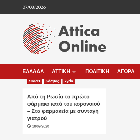
Skip
07/08/2026
to
content
ΕΛΛΑΔΑ
ΑΤΤΙΚΗ
ΠΟΛΙΤΙΚΗ
ΑΓΟΡΑ
Slider1
Κόσμος
Υγεία
Από τη Ρωσία το πρώτο
φάρμακο κατά του κορονοιού
– Στα φαρμακεία με συνταγή
γιατρού
18/09/2020