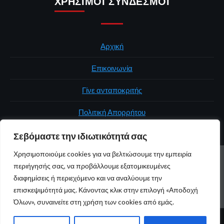
ΧΡΉΣΙΜΟΙ ΣΎΝΔΕΣΜΟΙ
Αρχική
Επικοινωνία
Γίνε ανταποκριτής
Πολιτική Απορρήτου
Σεβόμαστε την ιδιωτικότητά σας
Χρησιμοποιούμε cookies για να βελτιώσουμε την εμπειρία
ΑΡΧΙΚΉ
ΠΟΛΙΤΙΚΉ
ΕΛΛΆΔΑ
ΚΌΣΜΟΣ
ΕΠΙΚΟΙΝΩΝΊΑ
περιήγησής σας, να προβάλλουμε εξατομικευμένες
ΠΟΛΙΤΙΚΉ ΑΠΟΡΡΉΤΟΥ
διαφημίσεις ή περιεχόμενο και να αναλύουμε την
επισκεψιμότητά μας. Κάνοντας κλικ στην επιλογή «Αποδοχή
Youtube
Facebook
Twitter
Όλων», συναινείτε στη χρήση των cookies από εμάς.
© 2026 atticaonline.gr · Με επιφύλαξη παντός δικαιώματος ·