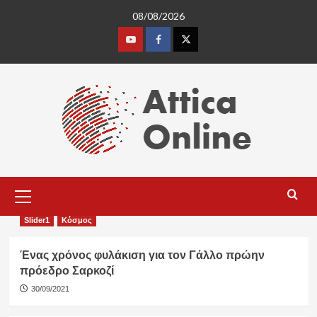
Skip
08/08/2026
to
content
Youtube
Facebook
Twitter
Primary
Menu
Slider1
Κόσμος
Ένας χρόνος φυλάκιση για τον Γάλλο πρώην
πρόεδρο Σαρκοζί
30/09/2021