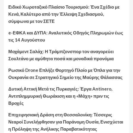
Ειδικό Χωροταξικό Πλαίσιο Τουρισμού: Ένα Σχέδιο με
Κενά, Καλύτερο από την Έλλειψη Σχεδιασμού,
σύμφωνα με τον ΣΕΤΕ
e-ΕΦΚΑ και ΔΥΠΑ: Αναλυτικός Οδηγός Πληρωμών έως
τις 14 Αυγούστου
Μοχάμεντ Σαλάχ: Η Τράμπζονσπορ τον αναγορεύει
Σουλτάνο με αμύθητα ποσά και μοναδικά προνόμια
Ρωσικό Drone Επλήξε Φορτηγό Πλοίο με Όπλα για την
Ουκρανία σε Στρατηγικό Σημείο της Μαύρης Θάλασσας
Δυτική Αττική Μετά τις Πυρκαγιές: Έργα Antinero,
Αντιπλημμυρική Θωράκιση και η «Μάχη» πριν τις
Βροχές
Επιχειρησιακή Δράση στη Θεσσαλονίκη: Τέσσερις
Νεαροί Συνελήφθησαν για Παράνομη Ουσία, Ενισχύεται
η Πρόληψη της Ανήλικης Παραβατικότητας